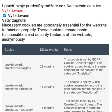
Vyžadované
Vyžadované
Vždy zapnuté
Necessary cookies are absolutely essential for the website
to function properly. These cookies ensure basic
functionalities and security features of the website,
anonymously.
Cookie
Dĺžka trvania
Popis
This cookie is set by GDPR
Cookie Consent plugin. The
cookielawinfo-
11 months
cookie is used to store the user
checkbox-analytics
consent for the cookies in the
category "Analytics".
The cookie is set by GDPR
cookielawinfo-
cookie consent to record the
11 months
checkbox-functional
user consent for the cookies in
the category "Functional".
This cookie is set by GDPR
Cookie Consent plugin. The
cookielawinfo-
11 months
cookies is used to store the
checkbox-necessary
user consent for the cookies in
the category "Necessary".