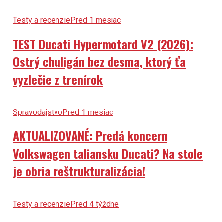
Testy a recenzie
Pred 1 mesiac
TEST Ducati Hypermotard V2 (2026):
Ostrý chuligán bez desma, ktorý ťa
vyzlečie z trenírok
Spravodajstvo
Pred 1 mesiac
AKTUALIZOVANÉ: Predá koncern
Volkswagen taliansku Ducati? Na stole
je obria reštrukturalizácia!
Testy a recenzie
Pred 4 týždne
DUEL (2026): Honda PCX 125 DX vs.