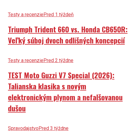
Testy a recenzie
Pred 1 týždeň
Triumph Trident 660 vs. Honda CB650R:
Veľký súboj dvoch odlišných koncepcií
Testy a recenzie
Pred 2 týždne
TEST Moto Guzzi V7 Special (2026):
Talianska klasika s novým
elektronickým plynom a nefalšovanou
dušou
Spravodajstvo
Pred 3 týždne
Triumph Speed Twin 1200 TFC (2027) –