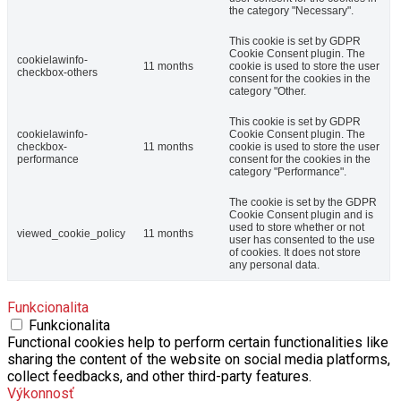
This cookie is set by GDPR
Cookie Consent plugin. The
cookielawinfo-
11 months
cookie is used to store the user
checkbox-others
consent for the cookies in the
category "Other.
This cookie is set by GDPR
cookielawinfo-
Cookie Consent plugin. The
checkbox-
11 months
cookie is used to store the user
performance
consent for the cookies in the
category "Performance".
The cookie is set by the GDPR
Cookie Consent plugin and is
used to store whether or not
viewed_cookie_policy
11 months
user has consented to the use
of cookies. It does not store
any personal data.
Funkcionalita
Funkcionalita
Functional cookies help to perform certain functionalities like
sharing the content of the website on social media platforms,
collect feedbacks, and other third-party features.
Výkonnosť
Výkonnosť
Performance cookies are used to understand and analyze the