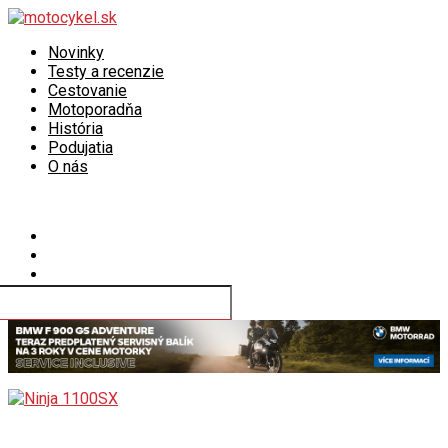
Novinky
Testy a recenzie
Cestovanie
Motoporadňa
História
Podujatia
O nás
Connect with us