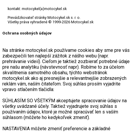
Prevádzkovateľ stránky Motocykel.sk s. r. o.
Všetky práva vyhradené © 1999-2026 Motocykel.sk
Ochrana osobných údajov
Na stránke motocykel.sk používame cookies aby sme pre vás
zabezpečili ten najlepší zážitok z nášho webu (napr.
prehrávanie videií). Cieľom je taktiež zozbierať potrebné údaje
pre našu analytiku (návstevnosť napr). Robíme to za účelom
skvalitnenia samotného obsahu, týchto webstránok
motocykel.sk ako aj presnejšie a relevantnejšie zobrazených
reklám vám, naším čitateľom. Svoj súhlas prosím vyjadrite
vpravo stlačením tlačidla:
SÚHLASÍM SO VŠETKÝM akceptujete spracovanie údajov na
všetky uvádzané účely. Taktiež vyjadrujete svoj súhlas s
používaním údajov, ktoré je možné spracúvať len s vaším
súhlasom (môžete ho kedykoľvek zmeniť).
NASTAVENIA môžete zmeniť preferencie a základné
nastavenia spracovania údajov. Svoj výber môžete
kedykoľvek zmeniť.