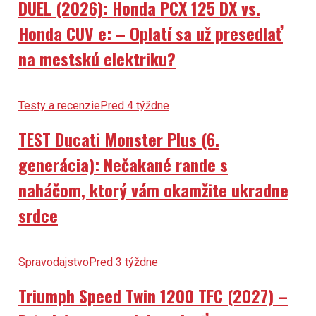
Honda CUV e: – Oplatí sa už presedlať
na mestskú elektriku?
Testy a recenzie
Pred 4 týždne
TEST Ducati Monster Plus (6.
generácia): Nečakané rande s
naháčom, ktorý vám okamžite ukradne
srdce
Spravodajstvo
Pred 3 týždne
Triumph Speed Twin 1200 TFC (2027) –
Britská custom dokonalosť v