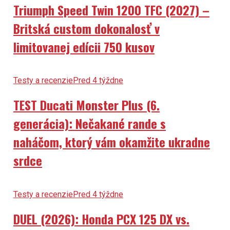
Britská custom dokonalosť v
limitovanej edícii 750 kusov
Testy a recenzie
Pred 4 týždne
TEST Ducati Monster Plus (6.
generácia): Nečakané rande s
naháčom, ktorý vám okamžite ukradne
srdce
Testy a recenzie
Pred 4 týždne
DUEL (2026): Honda PCX 125 DX vs.
Honda CUV e: – Oplatí sa už presedlať