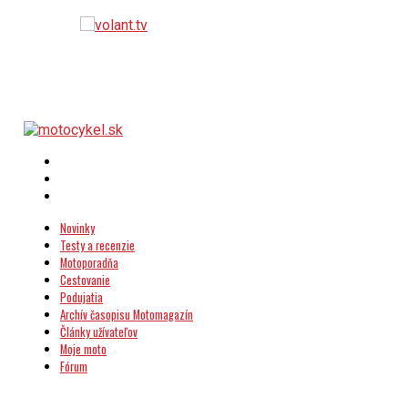
Novinky
Testy a recenzie
Motoporadňa
Cestovanie
Podujatia
Archív časopisu Motomagazín
Články užívateľov
Moje moto
Fórum
kontakt: motocykel(a)motocykel.sk