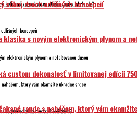
ý súboj dvoch odlišných koncepcií
Pre koho má zmysel automatická spojka od Hondy?
odlišných koncepcií
ka klasika s novým elektronickým plynom a n
ovým elektronickým plynom a nefalšovanou dušou
ká custom dokonalosť v limitovanej edícii 75
 s naháčom, ktorý vám okamžite ukradne srdce
Nečakané rande s naháčom, ktorý vám okamžit
sa už presedlať na mestskú elektriku?