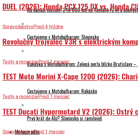
DUEL (2026): Honda PCX 125 DX vs. Honda CU
Na naháči svetom: 245 000 km na Yamahe FZ1N a nechyst
Spravodajstvo
Pred 4 týždne
Cestujeme s Motobulharom: Slovinsko
Revolučný trojvalec V3R s elektrickým komp
Testy a recenzie
Pred 1 mesiac
Rakúsko s Motobulharom: Zelená perla blízko Bratislavy –
TEST Moto Morini X-Cape 1200 (2026): Char
Cestujeme s Motobulharom: Rakúsko
Testy a recenzie
Pred 1 mesiac
TEST Ducati Hypermotard V2 (2026): Ostrý ch
Prvý krát do Álp? Slovinsko si zamiluješ
Motoporadňa
Spravodajstvo
Pred 1 mesiac