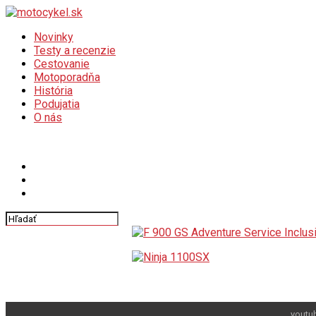
Novinky
Testy a recenzie
Cestovanie
Motoporadňa
História
Podujatia
O nás
Connect with us
youtu