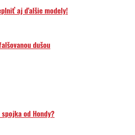
lniť aj ďalšie modely!
efalšovanou dušou
á spojka od Hondy?