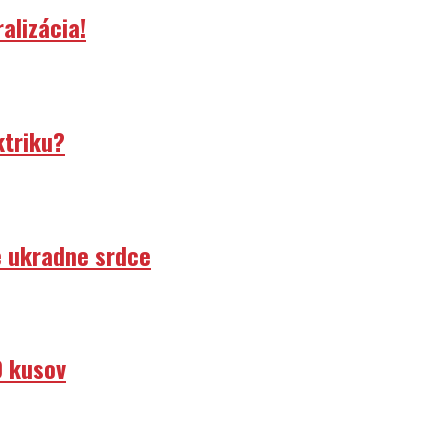
alizácia!
ktriku?
e ukradne srdce
0 kusov