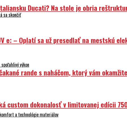
liansku Ducati? Na stole je obria reštruktur
á sa skončiť
V e: – Oplatí sa už presedlať na mestskú ele
 spoľahlivý výkon
Nečakané rande s naháčom, ktorý vám okamžit
ká custom dokonalosť v limitovanej edícii 75
 komfort a technológie materiálov