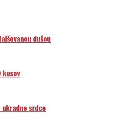
efalšovanou dušou
0 kusov
e ukradne srdce