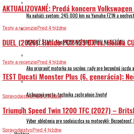
AKTUALIZOVANÉ: Predá koncern Volkswagen ta
Na naháči svetom: 245 000 km na Yamahe FZ1N a nechyst
Testy a recenzie
Pred 4 týždne
DUEL (2026): Honda PCX 125 DX vs. Honda CU
HLADKÝ ŠTART: Ako PRIPRAVIŤ MOTORKU NA SEZÓNU
Testy a recenzie
Pred 4 týždne
Ako pripraviť motorku na sezónu: rady pre bezpečnú jazdu a
TEST Ducati Monster Plus (6. generácia): 
Airbagová vesta: technika zachraňuje životy!
Spravodajstvo
Pred 3 týždne
Triumph Speed Twin 1200 TFC (2027) – Brits
Výber oblečenia pre spolujazdca na motocykli: Bezpečnosť,
Spravodajstvo
Pred 4 týždne