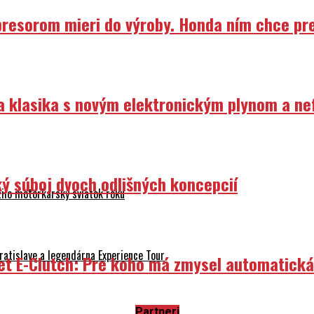
resorom mieri do výroby. Honda ním chce prep
ka klasika s novým elektronickým plynom a n
ý súboj dvoch odlišných koncepcií
ilo motorkársky sviatok roku
atislave a legendárna Experience Tour
et E-Clutch: Pre koho má zmysel automatick
Partneri