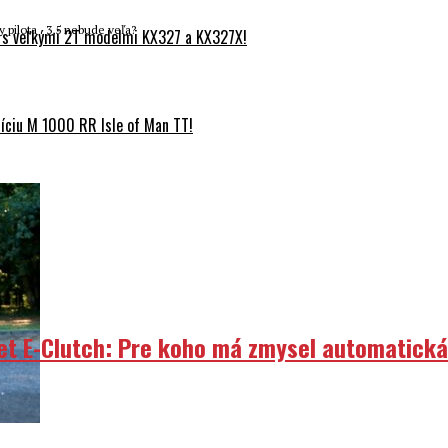
 pilota . 3,5 nebude veľa?
 s veľkými 2T modelmi KX327 a KX327X!
ciu M 1000 RR Isle of Man TT!
et E-Clutch: Pre koho má zmysel automatick