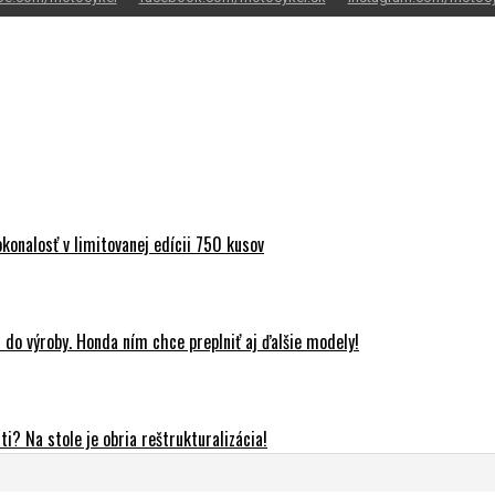
onalosť v limitovanej edícii 750 kusov
do výroby. Honda ním chce preplniť aj ďalšie modely!
? Na stole je obria reštrukturalizácia!