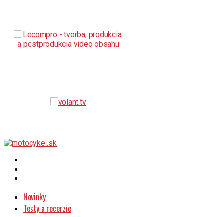
CFMOTO MISSION MT 2026 už 9. mája
Orientačná rally otvorí motosezónu v Banskobystrickom kr
Motocykel 2026 rastie: výstava spája jazdcov, technológi
O nás
Novinky
Testy a recenzie