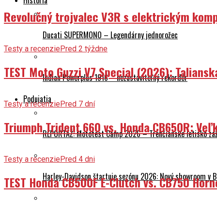
História
Revolučný trojvalec V3R s elektrickým komp
Ducati SUPERMONO – Legendárny jednorožec
Testy a recenzie
Pred 2 týždne
TEST Moto Guzzi V7 Special (2026): Talians
Indian Powerplus 1916 – nezastaviteľný rekordér
Podujatia
Testy a recenzie
Pred 7 dní
Triumph Trident 660 vs. Honda CB650R: Veľk
REPORTÁŽ: Mototest Camp 2026 – Trenčianske letisko zaž
Testy a recenzie
Pred 4 dni
Harley-Davidson štartuje sezónu 2026: Nový showroom v Br
TEST Honda CB500F E-Clutch vs. CB750 Horn