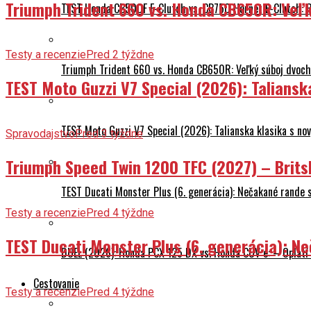
Triumph Trident 660 vs. Honda CB650R: Veľk
TEST Honda CB500F E-Clutch vs. CB750 Hornet E-Clutch: 
Testy a recenzie
Pred 2 týždne
Triumph Trident 660 vs. Honda CB650R: Veľký súboj dvoch 
TEST Moto Guzzi V7 Special (2026): Talians
TEST Moto Guzzi V7 Special (2026): Talianska klasika s n
Spravodajstvo
Pred 3 týždne
Triumph Speed Twin 1200 TFC (2027) – Brits
TEST Ducati Monster Plus (6. generácia): Nečakané rande
Testy a recenzie
Pred 4 týždne
TEST Ducati Monster Plus (6. generácia): 
DUEL (2026): Honda PCX 125 DX vs. Honda CUV e: – Oplatí 
Cestovanie
Testy a recenzie
Pred 4 týždne