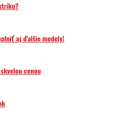
ktriku?
lniť aj ďalšie modely!
 skvelou cenou
ok