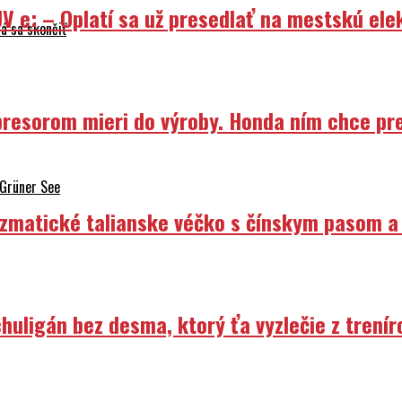
V e: – Oplatí sa už presedlať na mestskú ele
á sa skončiť
resorom mieri do výroby. Honda ním chce prep
 Grüner See
izmatické talianske véčko s čínskym pasom a
uligán bez desma, ktorý ťa vyzlečie z trenír