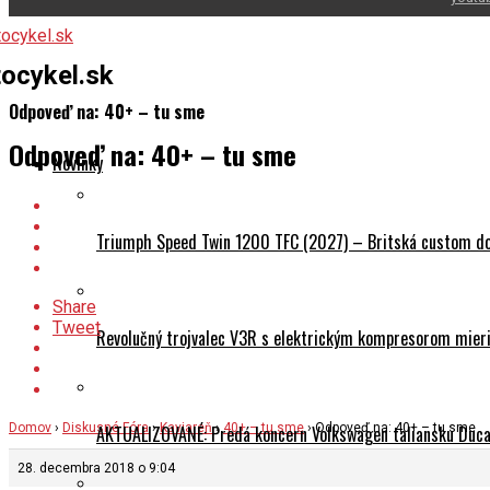
ocykel.sk
Odpoveď na: 40+ – tu sme
Odpoveď na: 40+ – tu sme
Novinky
Triumph Speed Twin 1200 TFC (2027) – Britská custom dok
Share
Tweet
Revolučný trojvalec V3R s elektrickým kompresorom mieri 
Domov
›
Diskusné Fóra
›
Kaviareň
›
40+ – tu sme
›
Odpoveď na: 40+ – tu sme
AKTUALIZOVANÉ: Predá koncern Volkswagen taliansku Ducati
28. decembra 2018 o 9:04