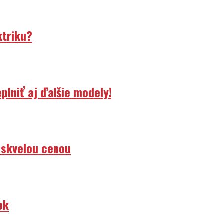
ktriku?
lniť aj ďalšie modely!
 skvelou cenou
ok