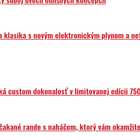
ka klasika s novým elektronickým plynom a n
ká custom dokonalosť v limitovanej edícii 75
Nečakané rande s naháčom, ktorý vám okamžit