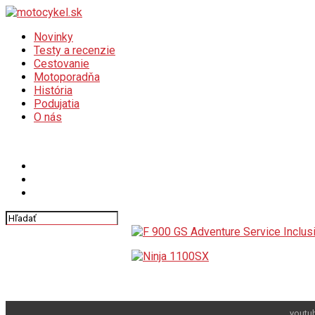
Novinky
Testy a recenzie
Cestovanie
Motoporadňa
História
Podujatia
O nás
Connect with us
youtu