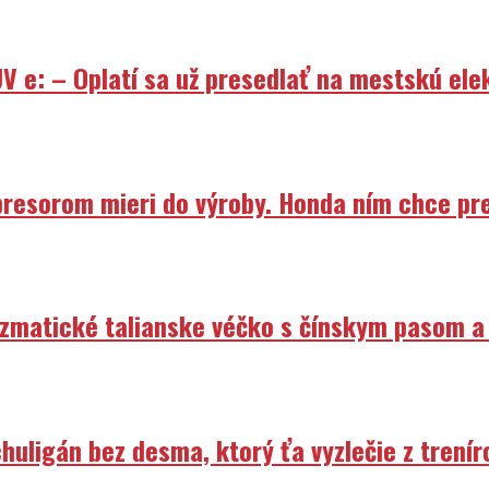
V e: – Oplatí sa už presedlať na mestskú ele
resorom mieri do výroby. Honda ním chce prep
izmatické talianske véčko s čínskym pasom a
uligán bez desma, ktorý ťa vyzlečie z trenír