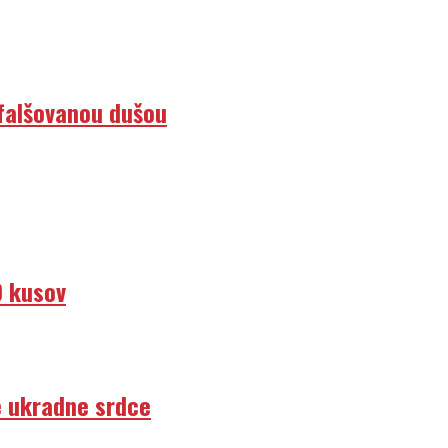
efalšovanou dušou
0 kusov
e ukradne srdce