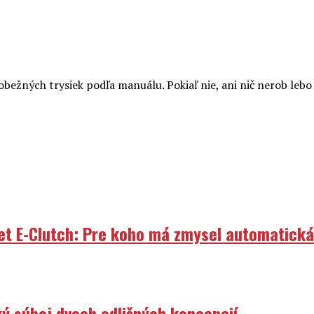
ľnobežných trysiek podľa manuálu. Pokiaľ nie, ani nič nerob lebo 
et E-Clutch: Pre koho má zmysel automatick
ý súboj dvoch odlišných koncepcií