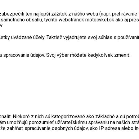
zpečili ten najlepší zážitok z nášho webu (napr. prehrávanie vi
a samotného obsahu, týchto webstránok motocykel.sk ako aj pres
a:
y uvádzané účely. Taktiež vyjadrujete svoj súhlas s používaním
 spracovania údajov. Svoj výber môžete kedykoľvek zmeniť.
onalít. Niekoré z nich sú kategorizované ako základné a sú pot
ré nám umožňujú porozumieť užívateľskému správaniu na našich s
ôže zahŕňať spracúvanie osobných údajov, ako IP adresa alebo i