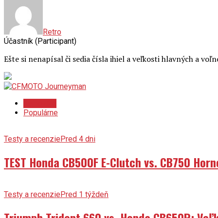
Retro
Účastník (Participant)
Ešte si nenapísal či sedia čísla ihiel a veľkosti hlavných a vo
Najnovšie
Populárne
Testy a recenzie
Pred 4 dni
TEST Honda CB500F E-Clutch vs. CB750 Horn
Testy a recenzie
Pred 1 týždeň
Triumph Trident 660 vs. Honda CB650R: Veľk