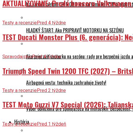
AKTUALIZOVANÉ: Predá koncern Volkswagen ta
Na naháči svetom: 245 000 km na Yamahe FZ1N a nechyst
Testy a recenzie
Pred 4 týždne
HLADKÝ ŠTART: Ako PRIPRAVIŤ MOTORKU NA SEZÓNU
TEST Ducati Monster Plus (6. generácia): 
Ako pripraviť motorku na sezónu: rady pre bezpečnú jazdu a
Spravodajstvo
Pred 4 týždne
Triumph Speed Twin 1200 TFC (2027) – Brits
Airbagová vesta: technika zachraňuje životy!
Testy a recenzie
Pred 2 týždne
TEST Moto Guzzi V7 Special (2026): Talians
Výber oblečenia pre spolujazdca na motocykli: Bezpečnosť,
História
Testy a recenzie
Pred 1 týždeň