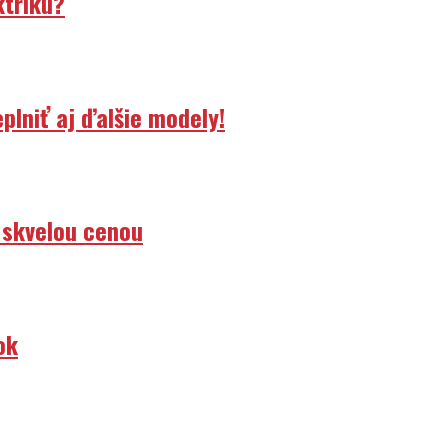
ktriku?
lniť aj ďalšie modely!
 skvelou cenou
ok