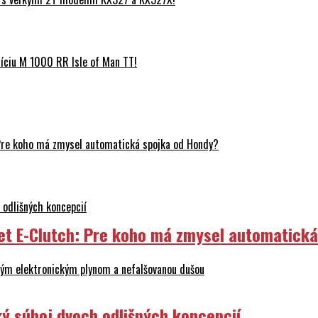
ciu M 1000 RR Isle of Man TT!
Pre koho má zmysel automatická spojka od Hondy?
odlišných koncepcií
et E-Clutch: Pre koho má zmysel automatick
ovým elektronickým plynom a nefalšovanou dušou
ý súboj dvoch odlišných koncepcií