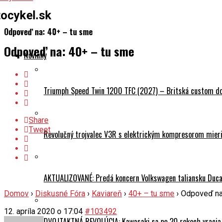
ocykel.sk
Odpoveď na: 40+ – tu sme
Odpoveď na: 40+ – tu sme
Novinky
Triumph Speed Twin 1200 TFC (2027) – Britská custom dok
Share
Tweet
Revolučný trojvalec V3R s elektrickým kompresorom mieri 
AKTUALIZOVANÉ: Predá koncern Volkswagen taliansku Ducati
Domov
›
Diskusné Fóra
›
Kaviareň
›
40+ – tu sme
›
Odpoveď na
12. apríla 2020 o 17:04
#103492
DVOJTAKTNÁ REVOLÚCIA: Kawasaki sa po 20 rokoch vracia