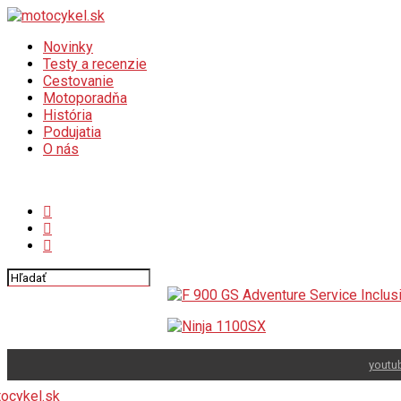
Novinky
Testy a recenzie
Cestovanie
Motoporadňa
História
Podujatia
O nás
Connect with us
youtu