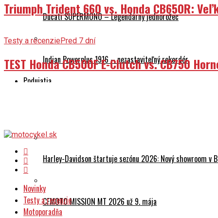
Triumph Trident 660 vs. Honda CB650R: Veľk
Ducati SUPERMONO – Legendárny jednorožec
Testy a recenzie
Pred 7 dní
Indian Powerplus 1916 – nezastaviteľný rekordér
TEST Honda CB500F E-Clutch vs. CB750 Horn
Podujatia
REPORTÁŽ: Mototest Camp 2026 – Trenčianske letisko zaž
Harley-Davidson štartuje sezónu 2026: Nový showroom v Br
Novinky
Testy a recenzie
CFMOTO MISSION MT 2026 už 9. mája
Motoporadňa