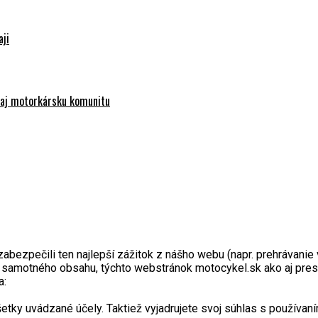
aji
e aj motorkársku komunitu
zpečili ten najlepší zážitok z nášho webu (napr. prehrávanie vi
a samotného obsahu, týchto webstránok motocykel.sk ako aj pres
a:
y uvádzané účely. Taktiež vyjadrujete svoj súhlas s používaním