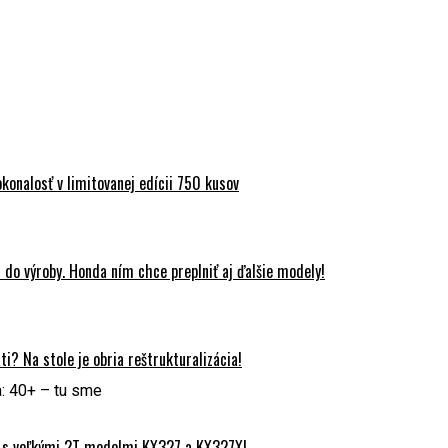
onalosť v limitovanej edícii 750 kusov
do výroby. Honda ním chce preplniť aj ďalšie modely!
? Na stole je obria reštrukturalizácia!
: 40+ – tu sme
 s veľkými 2T modelmi KX327 a KX327X!