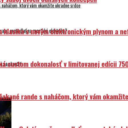
 s naháčom, ktorý vám okamžite ukradne srdce
ka klasika s novým elektronickým plynom a n
sa už presedlať na mestskú elektriku?
ká custom dokonalosť v limitovanej edícii 75
á sa skončiť
Nečakané rande s naháčom, ktorý vám okamžit