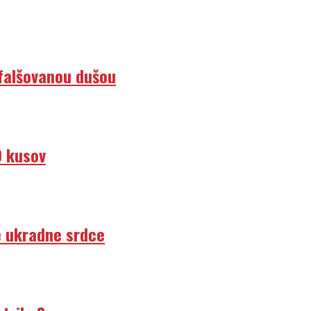
efalšovanou dušou
0 kusov
e ukradne srdce