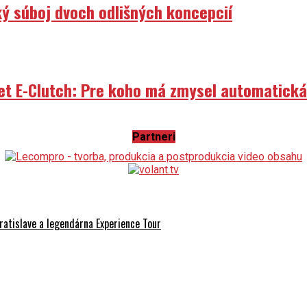
ý súboj dvoch odlišných koncepcií
et E-Clutch: Pre koho má zmysel automatick
Partneri
ilo motorkársky sviatok roku
atislave a legendárna Experience Tour