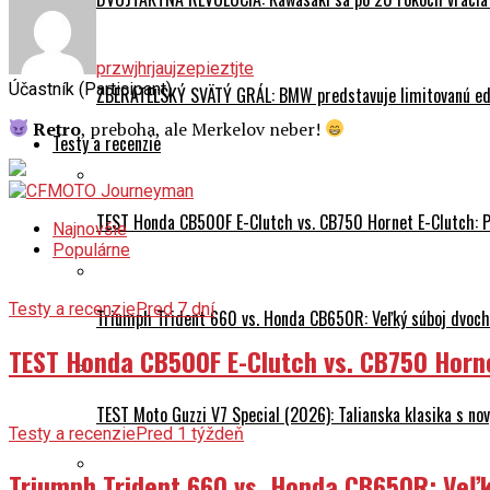
przwjhrjaujzepieztjte
Účastník (Participant)
ZBERATEĽSKÝ SVÄTÝ GRÁL: BMW predstavuje limitovanú edí
Retro
, preboha, ale Merkelov neber!
Testy a recenzie
TEST Honda CB500F E-Clutch vs. CB750 Hornet E-Clutch: 
Najnovšie
Populárne
Testy a recenzie
Pred 7 dní
Triumph Trident 660 vs. Honda CB650R: Veľký súboj dvoch 
TEST Honda CB500F E-Clutch vs. CB750 Horn
TEST Moto Guzzi V7 Special (2026): Talianska klasika s n
Testy a recenzie
Pred 1 týždeň
Triumph Trident 660 vs. Honda CB650R: Veľk