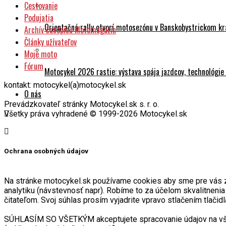
Cestovanie
Podujatia
Orientačná rally otvorí motosezónu v Banskobystrickom kr
Archív časopisu Motomagazín
Články užívateľov
Moje moto
Fórum
Motocykel 2026 rastie: výstava spája jazdcov, technológi
kontakt: motocykel(a)motocykel.sk
O nás
Prevádzkovateľ stránky Motocykel.sk s. r. o.
Všetky práva vyhradené © 1999-2026 Motocykel.sk
Ochrana osobných údajov
Na stránke motocykel.sk používame cookies aby sme pre vás zabe
analytiku (návstevnosť napr). Robíme to za účelom skvalitneni
čitateľom. Svoj súhlas prosím vyjadrite vpravo stlačením tlačidl
SÚHLASÍM SO VŠETKÝM akceptujete spracovanie údajov na všetk