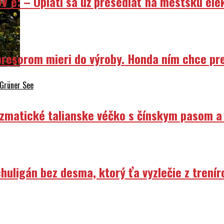
V e: – Oplatí sa už presedlať na mestskú ele
resorom mieri do výroby. Honda ním chce prep
 Grüner See
izmatické talianske véčko s čínskym pasom a
uligán bez desma, ktorý ťa vyzlečie z trenír