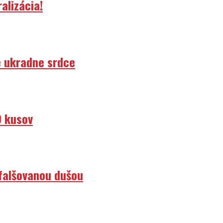
alizácia!
e ukradne srdce
0 kusov
efalšovanou dušou