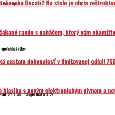
liansku Ducati? Na stole je obria reštruktur
á sa skončiť
Nečakané rande s naháčom, ktorý vám okamžit
 spoľahlivý výkon
ká custom dokonalosť v limitovanej edícii 75
ka klasika s novým elektronickým plynom a n
 komfort a technológie materiálov