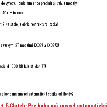
do výroby. Honda ním chce preplniť aj ďalšie modely!
: 40+ – tu sme
? Na stole je obria reštrukturalizácia!
 s veľkými 2T modelmi KX327 a KX327X!
ciu M 1000 RR Isle of Man TT!
Pre koho má zmysel automatická spojka od Hondy?
et E-Clutch: Pre koho má zmysel automatick