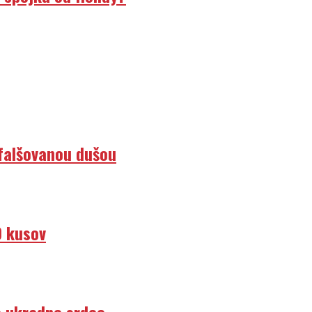
efalšovanou dušou
0 kusov
e ukradne srdce