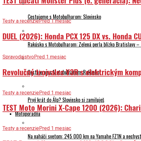
Cestujeme s Motobulharom: Slovinsko
Testy a recenzie
Pred 1 mesiac
DUEL (2026): Honda PCX 125 DX vs. Honda CU
Rakúsko s Motobulharom: Zelená perla blízko Bratislavy –
Spravodajstvo
Pred 1 mesiac
Revolučný trojvalec V3R s elektrickým komp
Cestujeme s Motobulharom: Rakúsko
Testy a recenzie
Pred 1 mesiac
Prvý krát do Álp? Slovinsko si zamiluješ
TEST Moto Morini X-Cape 1200 (2026): Char
Motoporadňa
Testy a recenzie
Pred 1 mesiac
Na naháči svetom: 245 000 km na Yamahe FZ1N a nechyst