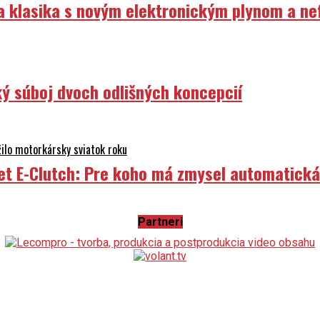
ka klasika s novým elektronickým plynom a n
ý súboj dvoch odlišných koncepcií
ilo motorkársky sviatok roku
et E-Clutch: Pre koho má zmysel automatick
atislave a legendárna Experience Tour
Partneri