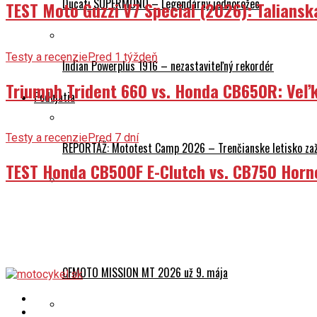
Ducati SUPERMONO – Legendárny jednorožec
TEST Moto Guzzi V7 Special (2026): Talians
Testy a recenzie
Pred 1 týždeň
Indian Powerplus 1916 – nezastaviteľný rekordér
Triumph Trident 660 vs. Honda CB650R: Veľk
Podujatia
Testy a recenzie
Pred 7 dní
REPORTÁŽ: Mototest Camp 2026 – Trenčianske letisko zaž
TEST Honda CB500F E-Clutch vs. CB750 Horn
Harley-Davidson štartuje sezónu 2026: Nový showroom v Br
CFMOTO MISSION MT 2026 už 9. mája