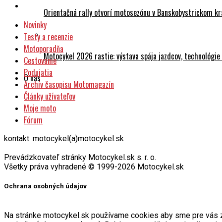
Orientačná rally otvorí motosezónu v Banskobystrickom kr
Novinky
Testy a recenzie
Motoporadňa
Motocykel 2026 rastie: výstava spája jazdcov, technológi
Cestovanie
Podujatia
O nás
Archív časopisu Motomagazín
Články užívateľov
Moje moto
Fórum
kontakt: motocykel(a)motocykel.sk
Prevádzkovateľ stránky Motocykel.sk s. r. o.
Všetky práva vyhradené © 1999-2026 Motocykel.sk
Ochrana osobných údajov
Na stránke motocykel.sk používame cookies aby sme pre vás zabe