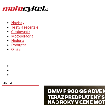
Novinky
Testy a recenzie
Cestovanie
Motoporadňa
História
Podujatia
O nás
Connect with us