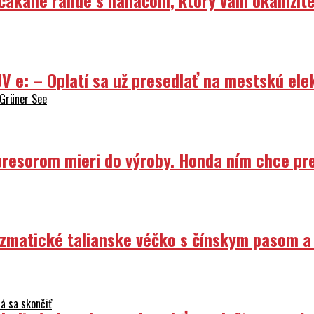
V e: – Oplatí sa už presedlať na mestskú ele
 Grüner See
resorom mieri do výroby. Honda ním chce prep
izmatické talianske véčko s čínskym pasom a
á sa skončiť