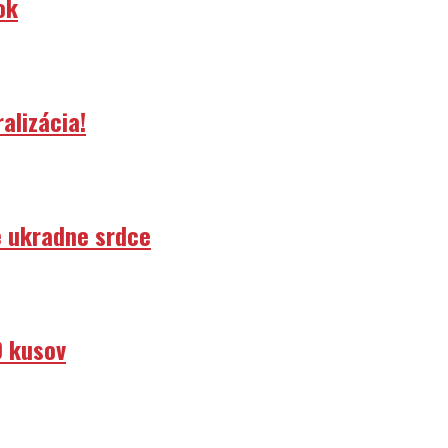
ok
alizácia!
e ukradne srdce
0 kusov