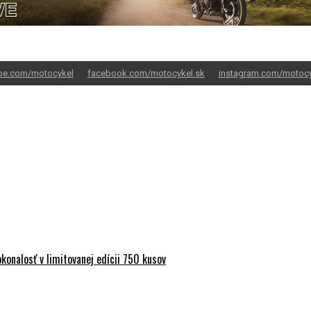
be.com/motocykel
facebook.com/motocykel.sk
instagram.com/motocy
onalosť v limitovanej edícii 750 kusov