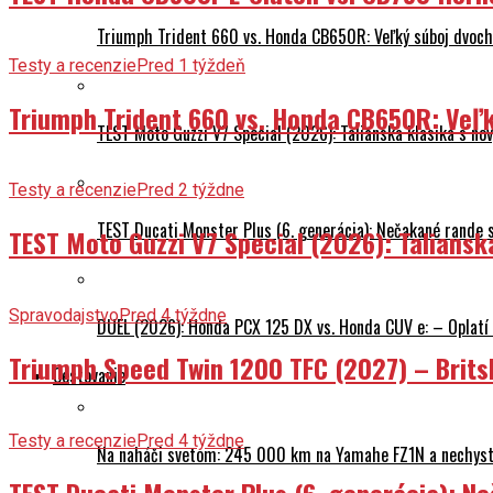
Triumph Trident 660 vs. Honda CB650R: Veľký súboj dvoch 
Testy a recenzie
Pred 1 týždeň
Triumph Trident 660 vs. Honda CB650R: Veľk
TEST Moto Guzzi V7 Special (2026): Talianska klasika s n
Testy a recenzie
Pred 2 týždne
TEST Ducati Monster Plus (6. generácia): Nečakané rande
TEST Moto Guzzi V7 Special (2026): Talians
Spravodajstvo
Pred 4 týždne
DUEL (2026): Honda PCX 125 DX vs. Honda CUV e: – Oplatí 
Triumph Speed Twin 1200 TFC (2027) – Brits
Cestovanie
Testy a recenzie
Pred 4 týždne
Na naháči svetom: 245 000 km na Yamahe FZ1N a nechyst
TEST Ducati Monster Plus (6. generácia): 