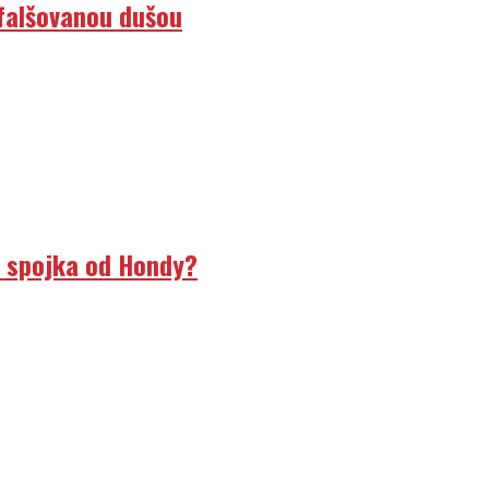
efalšovanou dušou
á spojka od Hondy?