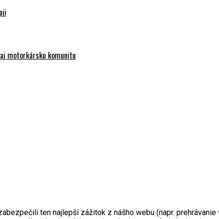
aji
e aj motorkársku komunitu
zpečili ten najlepší zážitok z nášho webu (napr. prehrávanie vi