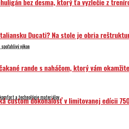
uligán bez desma, ktorý ťa vyzlečie z trenír
liansku Ducati? Na stole je obria reštruktur
 spoľahlivý výkon
Nečakané rande s naháčom, ktorý vám okamžit
 komfort a technológie materiálov
ká custom dokonalosť v limitovanej edícii 75