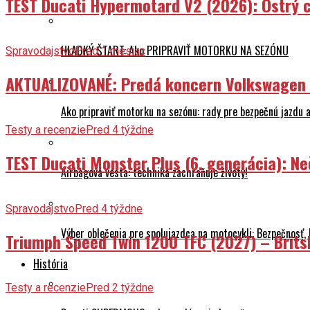
TEST Ducati Hypermotard V2 (2026): Ostrý ch
HLADKÝ ŠTART: Ako PRIPRAVIŤ MOTORKU NA SEZÓNU
Spravodajstvo
Pred 1 mesiac
AKTUALIZOVANÉ: Predá koncern Volkswagen ta
Ako pripraviť motorku na sezónu: rady pre bezpečnú jazdu a
Testy a recenzie
Pred 4 týždne
TEST Ducati Monster Plus (6. generácia): 
Airbagová vesta: technika zachraňuje životy!
Spravodajstvo
Pred 4 týždne
Výber oblečenia pre spolujazdca na motocykli: Bezpečnosť,
Triumph Speed Twin 1200 TFC (2027) – Brits
História
Testy a recenzie
Pred 2 týždne