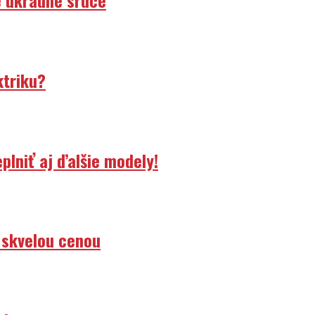
ktriku?
lniť aj ďalšie modely!
 skvelou cenou