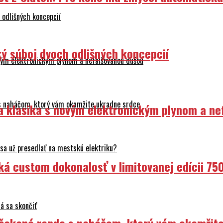
odlišných koncepcií
ý súboj dvoch odlišných koncepcií
ovým elektronickým plynom a nefalšovanou dušou
 s naháčom, ktorý vám okamžite ukradne srdce
ka klasika s novým elektronickým plynom a n
sa už presedlať na mestskú elektriku?
ká custom dokonalosť v limitovanej edícii 75
á sa skončiť
Nečakané rande s naháčom, ktorý vám okamžit