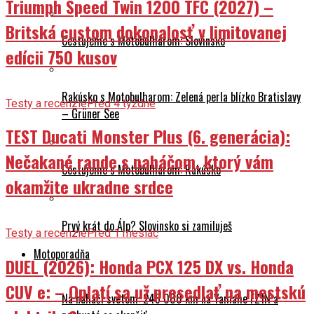
Triumph Speed Twin 1200 TFC (2027) –
Britská custom dokonalosť v limitovanej
Cestujeme s Motobulharom: Slovinsko
edícii 750 kusov
Rakúsko s Motobulharom: Zelená perla blízko Bratislavy
Testy a recenzie
Pred 4 týždne
– Grüner See
TEST Ducati Monster Plus (6. generácia):
Nečakané rande s naháčom, ktorý vám
Cestujeme s Motobulharom: Rakúsko
okamžite ukradne srdce
Prvý krát do Álp? Slovinsko si zamiluješ
Testy a recenzie
Pred 1 mesiac
Motoporadňa
DUEL (2026): Honda PCX 125 DX vs. Honda
CUV e: – Oplatí sa už presedlať na mestskú
Na naháči svetom: 245 000 km na Yamahe FZ1N a