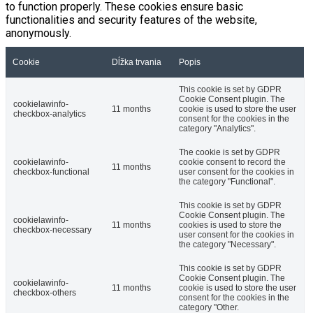
to function properly. These cookies ensure basic
functionalities and security features of the website,
anonymously.
Cookie
Dĺžka trvania
Popis
This cookie is set by GDPR
Cookie Consent plugin. The
cookielawinfo-
11 months
cookie is used to store the user
checkbox-analytics
consent for the cookies in the
category "Analytics".
The cookie is set by GDPR
cookielawinfo-
cookie consent to record the
11 months
checkbox-functional
user consent for the cookies in
the category "Functional".
This cookie is set by GDPR
Cookie Consent plugin. The
cookielawinfo-
11 months
cookies is used to store the
checkbox-necessary
user consent for the cookies in
the category "Necessary".
This cookie is set by GDPR
Cookie Consent plugin. The
cookielawinfo-
11 months
cookie is used to store the user
checkbox-others
consent for the cookies in the
category "Other.