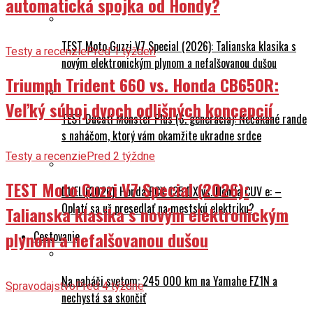
automatická spojka od Hondy?
TEST Moto Guzzi V7 Special (2026): Talianska klasika s
Testy a recenzie
Pred 1 týždeň
novým elektronickým plynom a nefalšovanou dušou
Triumph Trident 660 vs. Honda CB650R:
Veľký súboj dvoch odlišných koncepcií
TEST Ducati Monster Plus (6. generácia): Nečakané rande
s naháčom, ktorý vám okamžite ukradne srdce
Testy a recenzie
Pred 2 týždne
TEST Moto Guzzi V7 Special (2026):
DUEL (2026): Honda PCX 125 DX vs. Honda CUV e: –
Oplatí sa už presedlať na mestskú elektriku?
Talianska klasika s novým elektronickým
plynom a nefalšovanou dušou
Cestovanie
Na naháči svetom: 245 000 km na Yamahe FZ1N a
Spravodajstvo
Pred 4 týždne
nechystá sa skončiť