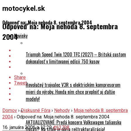
motocykel.sk
Odpoveď na: Moja nehoda 8. septembra 2004
Odpoveď na: Moja nehoda 8. septembra
2004
Novinky
Triumph Speed Twin 1200 TFC (2027) – Britská custom
dokonalosť v limitovanej edícii 750 kusov
Share
Tweet
Revolučný trojvalec V3R s elektrickým kompresorom
mieri do výroby. Honda ním chce preplniť aj ďalšie
modely!
Domov
›
Diskusné Fóra
›
Nehody
›
Moja nehoda 8. septembra
2004
›
Odpoveď na: Moja nehoda 8. septembra 2004
AKTUALIZOVANÉ: Predá koncern Volkswagen taliansku
16. januára 2006 o 12:29
#63798
Ducati? Na stole je obria reštrukturalizácia!