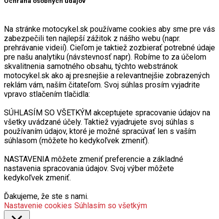
Ochrana osobných údajov
Na stránke motocykel.sk používame cookies aby sme pre vás
zabezpečili ten najlepší zážitok z nášho webu (napr.
prehrávanie videií). Cieľom je taktiež zozbierať potrebné údaje
pre našu analytiku (návstevnosť napr). Robíme to za účelom
skvalitnenia samotného obsahu, týchto webstránok
motocykel.sk ako aj presnejšie a relevantnejšie zobrazených
reklám vám, naším čitateľom. Svoj súhlas prosím vyjadrite
vpravo stlačením tlačidla:
SÚHLASÍM SO VŠETKÝM akceptujete spracovanie údajov na
všetky uvádzané účely. Taktiež vyjadrujete svoj súhlas s
používaním údajov, ktoré je možné spracúvať len s vaším
súhlasom (môžete ho kedykoľvek zmeniť).
NASTAVENIA môžete zmeniť preferencie a základné
nastavenia spracovania údajov. Svoj výber môžete
kedykoľvek zmeniť.
Ďakujeme, že ste s nami.
Nastavenie cookies
Súhlasím so všetkým