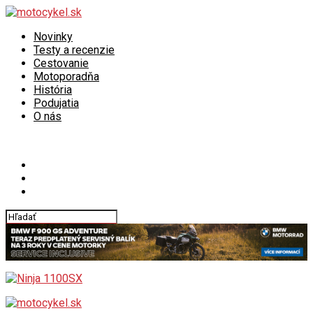
Novinky
Testy a recenzie
Cestovanie
Motoporadňa
História
Podujatia
O nás
Connect with us