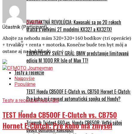
DVOJTAKTNÁ REVOLÚCIA: Kawasaki sa po 20 rokoch
Kuzmic
Účastník (Participant)
vracia s veľkými 2T modelmi KX327 a KX327X!
Ahojte za nehodu mám 320+320+160 bodíkov (tri operácie)
+ trvaláky + renta + motorka. Konečne bude ten byt môj a
ostane aj na bublifuck.
ZBERATEĽSKÝ SVÄTÝ GRÁL: BMW predstavuje limitovanú
edíciu M 1000 RR Isle of Man TT!
Testy a recenzie
Najnovšie
Populárne
TEST Honda CB500F E-Clutch vs. CB750 Hornet E-Clutch:
Pre koho má zmysel automatická spojka od Hondy?
Testy a recenzie
Pred 7 dní
TEST Honda CB500F E-Clutch vs. CB750
Triumph Trident 660 vs. Honda CB650R: Veľký súboj
Hornet E-Clutch: Pre koho má zmysel
dvoch odlišných koncepcií