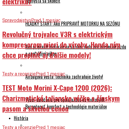
elektriku?
nechystá sa skončiť
Spravodajstvo
Pred 1 mesiac
HLADKÝ ŠTART: Ako PRIPRAVIŤ MOTORKU NA SEZÓNU
Revolučný trojvalec V3R s elektrickým
kompresorom mieri do výroby. Honda ním
Ako pripraviť motorku na sezónu: rady pre bezpečnú jazdu
chce preplniť aj ďalšie modely!
a spoľahlivý výkon
Testy a recenzie
Pred 1 mesiac
Airbagová vesta: technika zachraňuje životy!
TEST Moto Morini X-Cape 1200 (2026):
Charizmatické talianske véčko s čínskym
Výber oblečenia pre spolujazdca na motocykli:
pasom a skvelou cenou
Bezpečnosť, komfort a technológie materiálov
História
Testy a recenzie
Pred 1 mesiac