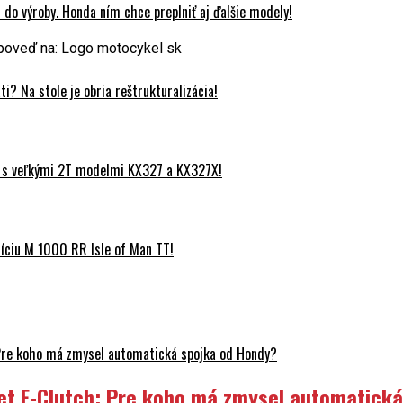
do výroby. Honda ním chce preplniť aj ďalšie modely!
oveď na: Logo motocykel sk
? Na stole je obria reštrukturalizácia!
 s veľkými 2T modelmi KX327 a KX327X!
ciu M 1000 RR Isle of Man TT!
Pre koho má zmysel automatická spojka od Hondy?
et E-Clutch: Pre koho má zmysel automatick