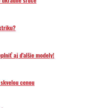
ktriku?
lniť aj ďalšie modely!
 skvelou cenou