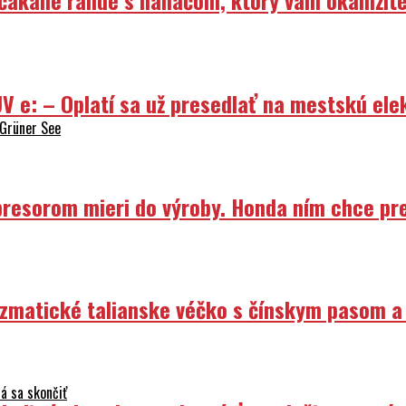
V e: – Oplatí sa už presedlať na mestskú ele
 Grüner See
resorom mieri do výroby. Honda ním chce prep
izmatické talianske véčko s čínskym pasom a
á sa skončiť