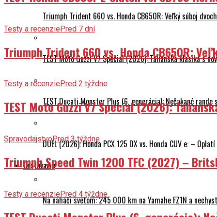
Triumph Trident 660 vs. Honda CB650R: Veľký súboj dvoch 
Testy a recenzie
Pred 7 dní
Triumph Trident 660 vs. Honda CB650R: Veľk
TEST Moto Guzzi V7 Special (2026): Talianska klasika s n
Testy a recenzie
Pred 2 týždne
TEST Ducati Monster Plus (6. generácia): Nečakané rande
TEST Moto Guzzi V7 Special (2026): Talians
Spravodajstvo
Pred 3 týždne
DUEL (2026): Honda PCX 125 DX vs. Honda CUV e: – Oplatí 
Triumph Speed Twin 1200 TFC (2027) – Brits
Cestovanie
Testy a recenzie
Pred 4 týždne
Na naháči svetom: 245 000 km na Yamahe FZ1N a nechyst
TEST Ducati Monster Plus (6. generácia): 