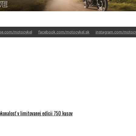
be.com/motocykel
facebook.com/motocykel.sk
instagram.com/motocy
onalosť v limitovanej edícii 750 kusov