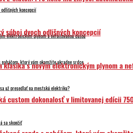
odlišných koncepcií
ý súboj dvoch odlišných koncepcií
ovým elektronickým plynom a nefalšovanou dušou
 s naháčom, ktorý vám okamžite ukradne srdce
ka klasika s novým elektronickým plynom a n
sa už presedlať na mestskú elektriku?
ká custom dokonalosť v limitovanej edícii 75
á sa skončiť
Nečakané rande s naháčom, ktorý vám okamžit