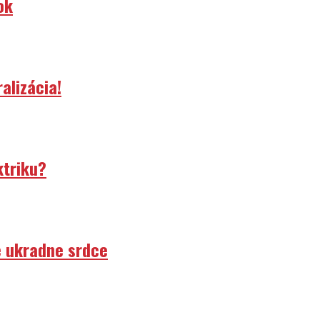
ok
alizácia!
ktriku?
e ukradne srdce