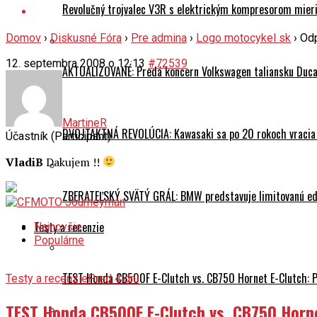
Revolučný trojvalec V3R s elektrickým kompresorom mieri 
Domov
›
Diskusné Fóra
›
Pre admina
›
Logo motocykel sk
›
Odp
12. septembra 2008 o 12:13
#72539
AKTUALIZOVANÉ: Predá koncern Volkswagen taliansku Ducati
MartineR
DVOJTAKTNÁ REVOLÚCIA: Kawasaki sa po 20 rokoch vracia
Účastník (Participant)
VladiB
Dakujem !!
ZBERATEĽSKÝ SVÄTÝ GRÁL: BMW predstavuje limitovanú edí
Testy a recenzie
Najnovšie
Populárne
TEST Honda CB500F E-Clutch vs. CB750 Hornet E-Clutch: 
Testy a recenzie
Pred 4 dni
TEST Honda CB500F E-Clutch vs. CB750 Horn