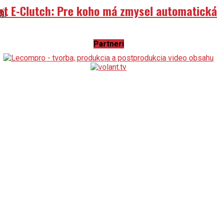
et E-Clutch: Pre koho má zmysel automatick
aji
Partneri
e aj motorkársku komunitu