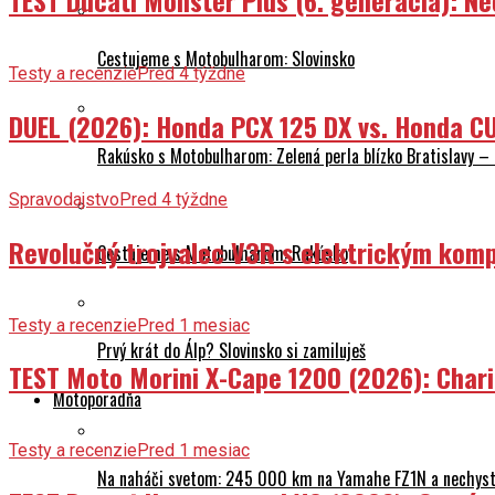
Cestujeme s Motobulharom: Slovinsko
Testy a recenzie
Pred 4 týždne
DUEL (2026): Honda PCX 125 DX vs. Honda CU
Rakúsko s Motobulharom: Zelená perla blízko Bratislavy –
Spravodajstvo
Pred 4 týždne
Revolučný trojvalec V3R s elektrickým komp
Cestujeme s Motobulharom: Rakúsko
Testy a recenzie
Pred 1 mesiac
Prvý krát do Álp? Slovinsko si zamiluješ
TEST Moto Morini X-Cape 1200 (2026): Char
Motoporadňa
Testy a recenzie
Pred 1 mesiac
Na naháči svetom: 245 000 km na Yamahe FZ1N a nechyst