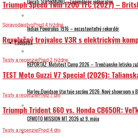
Ducati SUPERMONO – Legendárny jednorožec
Triumph Speed Twin 1200 TFC (2027) – Brits
Spravodajstvo
Pred 4 týždne
Indian Powerplus 1916 – nezastaviteľný rekordér
Revolučný trojvalec V3R s elektrickým komp
Podujatia
Testy a recenzie
Pred 2 týždne
REPORTÁŽ: Mototest Camp 2026 – Trenčianske letisko zaž
TEST Moto Guzzi V7 Special (2026): Talians
Harley-Davidson štartuje sezónu 2026: Nový showroom v Br
Testy a recenzie
Pred 7 dní
Triumph Trident 660 vs. Honda CB650R: Veľk
CFMOTO MISSION MT 2026 už 9. mája
Testy a recenzie
Pred 4 dni