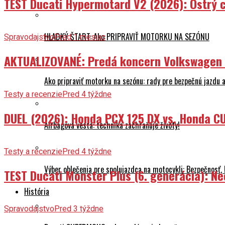
TEST Ducati Hypermotard V2 (2026): Ostrý ch
HLADKÝ ŠTART: Ako PRIPRAVIŤ MOTORKU NA SEZÓNU
Spravodajstvo
Pred 1 mesiac
AKTUALIZOVANÉ: Predá koncern Volkswagen ta
Ako pripraviť motorku na sezónu: rady pre bezpečnú jazdu a
Testy a recenzie
Pred 4 týždne
DUEL (2026): Honda PCX 125 DX vs. Honda CU
Airbagová vesta: technika zachraňuje životy!
Testy a recenzie
Pred 4 týždne
Výber oblečenia pre spolujazdca na motocykli: Bezpečnosť,
TEST Ducati Monster Plus (6. generácia): 
História
Spravodajstvo
Pred 3 týždne