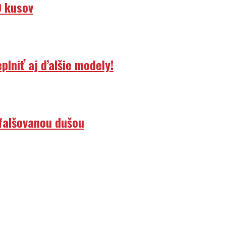
0 kusov
lniť aj ďalšie modely!
efalšovanou dušou