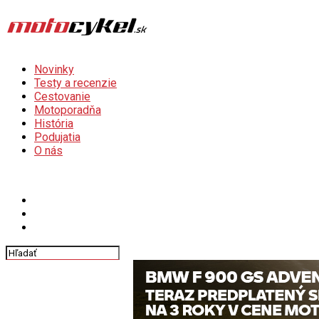
Novinky
Testy a recenzie
Cestovanie
Motoporadňa
História
Podujatia
O nás
Connect with us