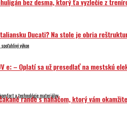
uligán bez desma, ktorý ťa vyzlečie z trenír
liansku Ducati? Na stole je obria reštruktur
 spoľahlivý výkon
V e: – Oplatí sa už presedlať na mestskú ele
 komfort a technológie materiálov
Nečakané rande s naháčom, ktorý vám okamžit