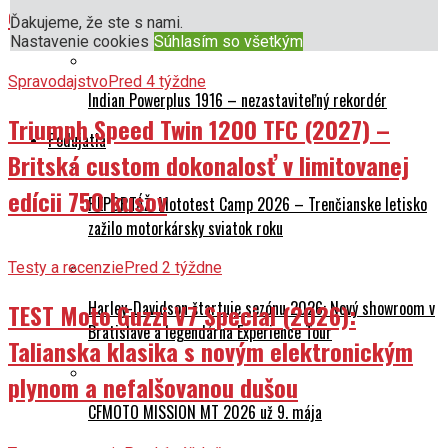
okamžite ukradne srdce
Ducati SUPERMONO – Legendárny jednorožec
Ďakujeme, že ste s nami.
Nastavenie cookies
Súhlasím so všetkým
Spravodajstvo
Pred 4 týždne
Indian Powerplus 1916 – nezastaviteľný rekordér
Triumph Speed Twin 1200 TFC (2027) –
Podujatia
Britská custom dokonalosť v limitovanej
edícii 750 kusov
REPORTÁŽ: Mototest Camp 2026 – Trenčianske letisko
zažilo motorkársky sviatok roku
Testy a recenzie
Pred 2 týždne
Harley-Davidson štartuje sezónu 2026: Nový showroom v
TEST Moto Guzzi V7 Special (2026):
Bratislave a legendárna Experience Tour
Talianska klasika s novým elektronickým
plynom a nefalšovanou dušou
CFMOTO MISSION MT 2026 už 9. mája