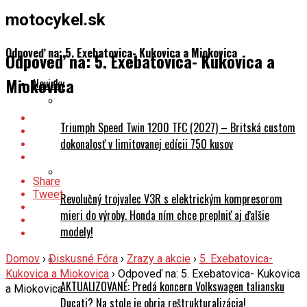
motocykel.sk
Odpoveď na: 5. Exebatovica- Kukovica a Miokovica
Odpoveď na: 5. Exebatovica- Kukovica a
Miokovica
Novinky
Triumph Speed Twin 1200 TFC (2027) – Britská custom
dokonalosť v limitovanej edícii 750 kusov
Share
Tweet
Revolučný trojvalec V3R s elektrickým kompresorom
mieri do výroby. Honda ním chce preplniť aj ďalšie
modely!
Domov
›
Diskusné Fóra
›
Zrazy a akcie
›
5. Exebatovica-
Kukovica a Miokovica
›
Odpoveď na: 5. Exebatovica- Kukovica
AKTUALIZOVANÉ: Predá koncern Volkswagen taliansku
a Miokovica
Ducati? Na stole je obria reštrukturalizácia!