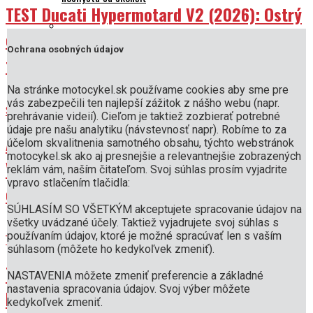
TEST Ducati Hypermotard V2 (2026): Ostrý
chuligán bez desma, ktorý ťa vyzlečie z
Ochrana osobných údajov
HLADKÝ ŠTART: Ako PRIPRAVIŤ MOTORKU NA SEZÓNU
trenírok
Na stránke motocykel.sk používame cookies aby sme pre
vás zabezpečili ten najlepší zážitok z nášho webu (napr.
Ako pripraviť motorku na sezónu: rady pre bezpečnú jazdu
Spravodajstvo
Pred 1 mesiac
prehrávanie videií). Cieľom je taktiež zozbierať potrebné
a spoľahlivý výkon
údaje pre našu analytiku (návstevnosť napr). Robíme to za
AKTUALIZOVANÉ: Predá koncern
účelom skvalitnenia samotného obsahu, týchto webstránok
motocykel.sk ako aj presnejšie a relevantnejšie zobrazených
Volkswagen taliansku Ducati? Na stole je
reklám vám, naším čitateľom. Svoj súhlas prosím vyjadrite
Airbagová vesta: technika zachraňuje životy!
vpravo stlačením tlačidla:
obria reštrukturalizácia!
SÚHLASÍM SO VŠETKÝM akceptujete spracovanie údajov na
všetky uvádzané účely. Taktiež vyjadrujete svoj súhlas s
Výber oblečenia pre spolujazdca na motocykli:
používaním údajov, ktoré je možné spracúvať len s vaším
Testy a recenzie
Pred 4 týždne
súhlasom (môžete ho kedykoľvek zmeniť).
Bezpečnosť, komfort a technológie materiálov
TEST Ducati Monster Plus (6. generácia):
NASTAVENIA môžete zmeniť preferencie a základné
História
nastavenia spracovania údajov. Svoj výber môžete
Nečakané rande s naháčom, ktorý vám
kedykoľvek zmeniť.