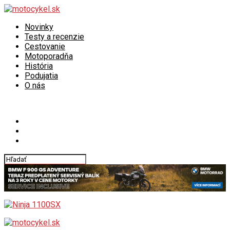
Novinky
Testy a recenzie
Cestovanie
Motoporadňa
História
Podujatia
O nás
Connect with us