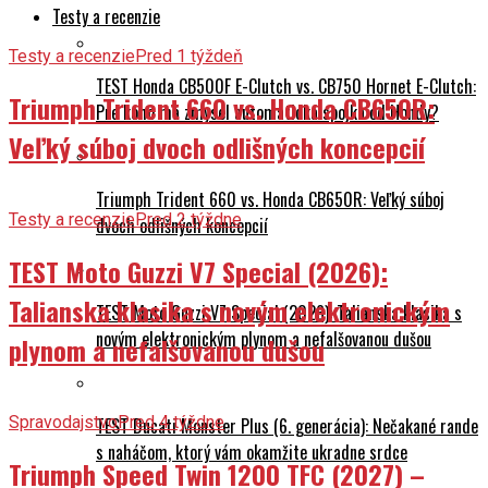
Testy a recenzie
Testy a recenzie
Pred 1 týždeň
TEST Honda CB500F E-Clutch vs. CB750 Hornet E-Clutch:
Triumph Trident 660 vs. Honda CB650R:
Pre koho má zmysel automatická spojka od Hondy?
Veľký súboj dvoch odlišných koncepcií
Triumph Trident 660 vs. Honda CB650R: Veľký súboj
Testy a recenzie
Pred 2 týždne
dvoch odlišných koncepcií
TEST Moto Guzzi V7 Special (2026):
Talianska klasika s novým elektronickým
TEST Moto Guzzi V7 Special (2026): Talianska klasika s
novým elektronickým plynom a nefalšovanou dušou
plynom a nefalšovanou dušou
Spravodajstvo
Pred 4 týždne
TEST Ducati Monster Plus (6. generácia): Nečakané rande
s naháčom, ktorý vám okamžite ukradne srdce
Triumph Speed Twin 1200 TFC (2027) –