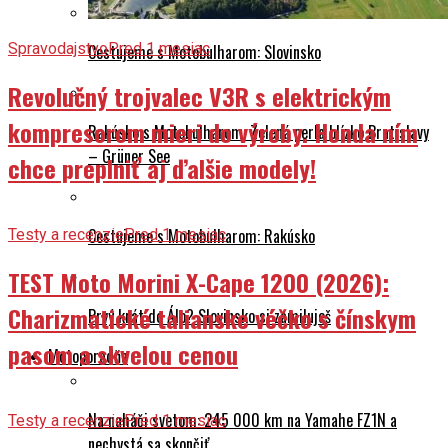
Spravodajstvo
Pred 1 mesiac
Cestujeme s Motobulharom: Slovinsko
Revolučný trojvalec V3R s elektrickým
kompresorom mieri do výroby. Honda ním
Rakúsko s Motobulharom: Zelená perla blízko Bratislavy
– Grüner See
chce preplniť aj ďalšie modely!
Cestujeme s Motobulharom: Rakúsko
Testy a recenzie
Pred 1 mesiac
TEST Moto Morini X-Cape 1200 (2026):
Charizmatické talianske véčko s čínskym
Prvý krát do Álp? Slovinsko si zamiluješ
pasom a skvelou cenou
Motoporadňa
Na naháči svetom: 245 000 km na Yamahe FZ1N a
Testy a recenzie
Pred 1 mesiac
nechystá sa skončiť