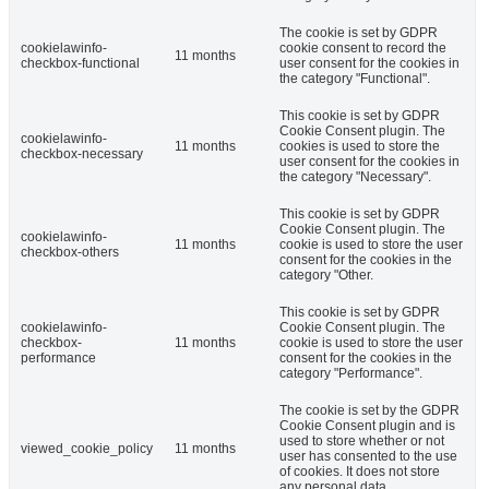
The cookie is set by GDPR
cookielawinfo-
cookie consent to record the
11 months
checkbox-functional
user consent for the cookies in
the category "Functional".
This cookie is set by GDPR
Cookie Consent plugin. The
cookielawinfo-
11 months
cookies is used to store the
checkbox-necessary
user consent for the cookies in
the category "Necessary".
This cookie is set by GDPR
Cookie Consent plugin. The
cookielawinfo-
11 months
cookie is used to store the user
checkbox-others
consent for the cookies in the
category "Other.
This cookie is set by GDPR
cookielawinfo-
Cookie Consent plugin. The
checkbox-
11 months
cookie is used to store the user
performance
consent for the cookies in the
category "Performance".
The cookie is set by the GDPR
Cookie Consent plugin and is
used to store whether or not
viewed_cookie_policy
11 months
user has consented to the use
of cookies. It does not store
any personal data.