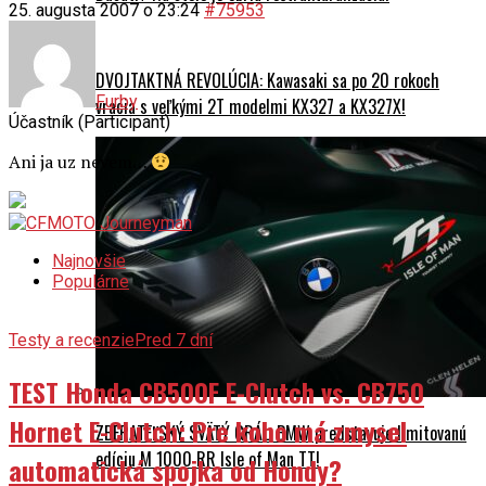
25. augusta 2007 o 23:24
#75953
DVOJTAKTNÁ REVOLÚCIA: Kawasaki sa po 20 rokoch
Furby
vracia s veľkými 2T modelmi KX327 a KX327X!
Účastník (Participant)
Ani ja uz nevem…
Najnovšie
Populárne
Testy a recenzie
Pred 7 dní
TEST Honda CB500F E-Clutch vs. CB750
Hornet E-Clutch: Pre koho má zmysel
ZBERATEĽSKÝ SVÄTÝ GRÁL: BMW predstavuje limitovanú
edíciu M 1000 RR Isle of Man TT!
automatická spojka od Hondy?