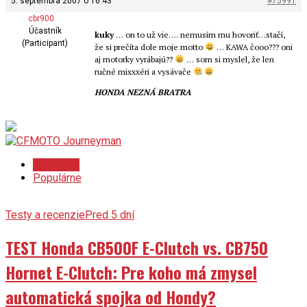
5. septembra 2007 o 16:43
#75991
cbr900
Účastník
kuky
… on to už vie…. nemusím mu hovoriť…stačí,
(Participant)
že si prečíta dole moje motto
… KAWA čooo??? oni
aj motorky vyrábajú??
… som si myslel, že len
ručné mixxxéri a vysávače
HONDA NEZNÁ BRATRA
Najnovšie
Populárne
Testy a recenzie
Pred 5 dní
TEST Honda CB500F E-Clutch vs. CB750
Hornet E-Clutch: Pre koho má zmysel
automatická spojka od Hondy?