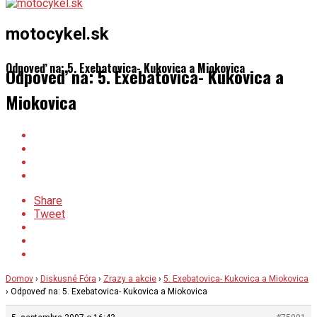
motocykel.sk
Odpoveď na: 5. Exebatovica- Kukovica a Miokovica
Odpoveď na: 5. Exebatovica- Kukovica a
Miokovica
Share
Tweet
Domov
›
Diskusné Fóra
›
Zrazy a akcie
›
5. Exebatovica- Kukovica a Miokovica
›
Odpoveď na: 5. Exebatovica- Kukovica a Miokovica