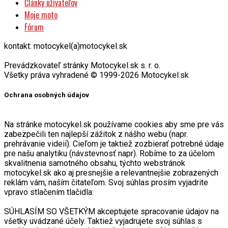
Články užívateľov
Moje moto
Fórum
kontakt: motocykel(a)motocykel.sk
Prevádzkovateľ stránky Motocykel.sk s. r. o.
Všetky práva vyhradené © 1999-2026 Motocykel.sk
Ochrana osobných údajov
Na stránke motocykel.sk používame cookies aby sme pre vás
zabezpečili ten najlepší zážitok z nášho webu (napr.
prehrávanie videií). Cieľom je taktiež zozbierať potrebné údaje
pre našu analytiku (návstevnosť napr). Robíme to za účelom
skvalitnenia samotného obsahu, týchto webstránok
motocykel.sk ako aj presnejšie a relevantnejšie zobrazených
reklám vám, naším čitateľom. Svoj súhlas prosím vyjadrite
vpravo stlačením tlačidla:
SÚHLASÍM SO VŠETKÝM akceptujete spracovanie údajov na
všetky uvádzané účely. Taktiež vyjadrujete svoj súhlas s