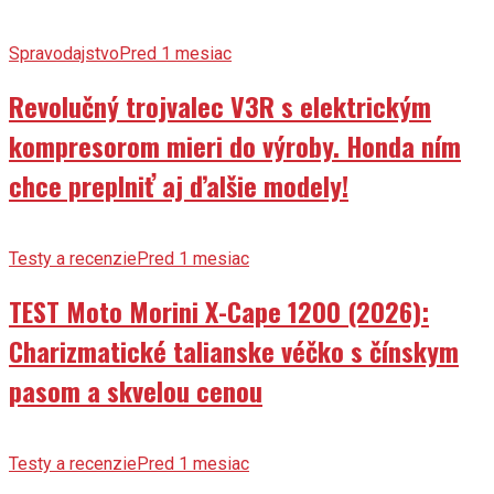
Spravodajstvo
Pred 1 mesiac
Revolučný trojvalec V3R s elektrickým
kompresorom mieri do výroby. Honda ním
chce preplniť aj ďalšie modely!
Testy a recenzie
Pred 1 mesiac
TEST Moto Morini X-Cape 1200 (2026):
Charizmatické talianske véčko s čínskym
pasom a skvelou cenou
Testy a recenzie
Pred 1 mesiac