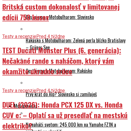
Britská custom dokonalosť v limitovanej
edícii 750 kusov
Cestujeme s Motobulharom: Slovinsko
Testy a recenzie
Pred 4 týždne
Rakúsko s Motobulharom: Zelená perla blízko Bratislavy
– Grüner See
TEST Ducati Monster Plus (6. generácia):
Nečakané rande s naháčom, ktorý vám
okamžite ukradne srdce
Cestujeme s Motobulharom: Rakúsko
Testy a recenzie
Pred 4 týždne
Prvý krát do Álp? Slovinsko si zamiluješ
DUEL (2026): Honda PCX 125 DX vs. Honda
Motoporadňa
CUV e: – Oplatí sa už presedlať na mestskú
elektriku?
Na naháči svetom: 245 000 km na Yamahe FZ1N a