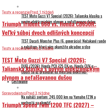
Testy a recenzie
Pred 1 týždeň
TEST Moto Guzzi V7 Special (2026): Talianska klasika s
novým elektronickým plynom a nefalšovanou dušou
Triumph Trident 660 vs. Honda CB650R:
Veľký súboj dvoch odlišných koncepcií
TEST Ducati Monster Plus (6. generácia): Nečakané rande
s naháčom, ktorý vám okamžite ukradne srdce
Testy a recenzie
Pred 2 týždne
TEST Moto Guzzi V7 Special (2026):
DUEL (2026): Honda PCX 125 DX vs. Honda CUV e: –
Talianska klasika s novým elektronickým
Oplatí sa už presedlať na mestskú elektriku?
plynom a nefalšovanou dušou
Cestovanie
Spravodajstvo
Pred 3 týždne
Na naháči svetom: 245 000 km na Yamahe FZ1N a
nechystá sa skončiť
Triumph Speed Twin 1200 TFC (2027) –