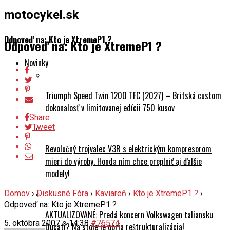
motocykel.sk
Odpoveď na: Kto je XtremeP1 ?
Odpoveď na: Kto je XtremeP1 ?
Novinky
Triumph Speed Twin 1200 TFC (2027) – Britská custom
dokonalosť v limitovanej edícii 750 kusov
Share
Tweet
Revolučný trojvalec V3R s elektrickým kompresorom
mieri do výroby. Honda ním chce preplniť aj ďalšie
modely!
Domov
›
Diskusné Fóra
›
Kaviareň
›
Kto je XtremeP1 ?
›
Odpoveď na: Kto je XtremeP1 ?
AKTUALIZOVANÉ: Predá koncern Volkswagen taliansku
5. októbra 2007 o 14:38
#76574
Ducati? Na stole je obria reštrukturalizácia!