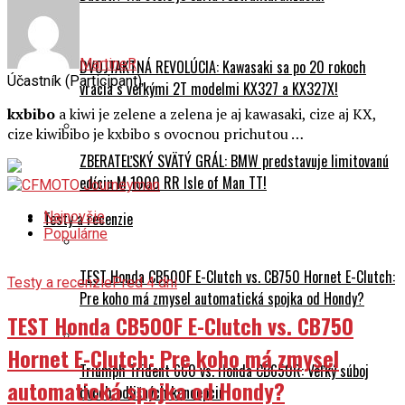
MartineR
DVOJTAKTNÁ REVOLÚCIA: Kawasaki sa po 20 rokoch
Účastník (Participant)
vracia s veľkými 2T modelmi KX327 a KX327X!
kxbibo
a kiwi je zelene a zelena je aj kawasaki, cize aj KX,
cize kiwibibo je kxbibo s ovocnou prichutou …
ZBERATEĽSKÝ SVÄTÝ GRÁL: BMW predstavuje limitovanú
edíciu M 1000 RR Isle of Man TT!
Testy a recenzie
Najnovšie
Populárne
TEST Honda CB500F E-Clutch vs. CB750 Hornet E-Clutch:
Testy a recenzie
Pred 4 dni
Pre koho má zmysel automatická spojka od Hondy?
TEST Honda CB500F E-Clutch vs. CB750
Hornet E-Clutch: Pre koho má zmysel
Triumph Trident 660 vs. Honda CB650R: Veľký súboj
automatická spojka od Hondy?
dvoch odlišných koncepcií