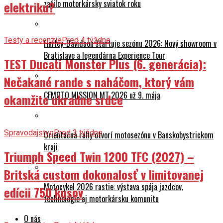
zažilo motorkársky sviatok roku
elektriku?
Testy a recenzie
Pred 4 týždne
Harley-Davidson štartuje sezónu 2026: Nový showroom v
Bratislave a legendárna Experience Tour
TEST Ducati Monster Plus (6. generácia):
Nečakané rande s naháčom, ktorý vám
CFMOTO MISSION MT 2026 už 9. mája
okamžite ukradne srdce
Spravodajstvo
Pred 3 týždne
Orientačná rally otvorí motosezónu v Banskobystrickom
kraji
Triumph Speed Twin 1200 TFC (2027) –
Britská custom dokonalosť v limitovanej
Motocykel 2026 rastie: výstava spája jazdcov,
edícii 750 kusov
technológie aj motorkársku komunitu
O nás