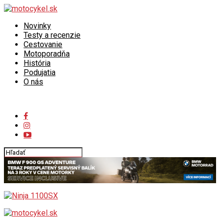
Novinky
Testy a recenzie
Cestovanie
Motoporadňa
História
Podujatia
O nás
Connect with us