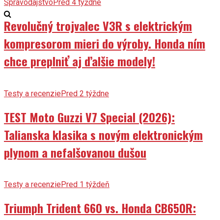
Spravodajstvo
Pred 4 týždne
Revolučný trojvalec V3R s elektrickým
kompresorom mieri do výroby. Honda ním
chce preplniť aj ďalšie modely!
Testy a recenzie
Pred 2 týždne
TEST Moto Guzzi V7 Special (2026):
Talianska klasika s novým elektronickým
plynom a nefalšovanou dušou
Testy a recenzie
Pred 1 týždeň
Triumph Trident 660 vs. Honda CB650R: