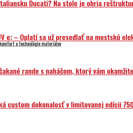
liansku Ducati? Na stole je obria reštruktur
V e: – Oplatí sa už presedlať na mestskú ele
 komfort a technológie materiálov
Nečakané rande s naháčom, ktorý vám okamžit
ká custom dokonalosť v limitovanej edícii 75