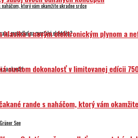
 s naháčom, ktorý vám okamžite ukradne srdce
ka klasika s novým elektronickým plynom a n
sa už presedlať na mestskú elektriku?
ká custom dokonalosť v limitovanej edícii 75
á sa skončiť
Nečakané rande s naháčom, ktorý vám okamžit
 Grüner See