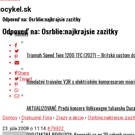
ocykel.sk
Odpoveď na: Osrblie:najkrajsie zazitky
Odpoveď na: Osrblie:najkrajsie zazitky
Novinky
Triumph Speed Twin 1200 TFC (2027) – Britská custom dok
Share
Tweet
Revolučný trojvalec V3R s elektrickým kompresorom mieri 
AKTUALIZOVANÉ: Predá koncern Volkswagen taliansku Ducati
Domov
›
Diskusné Fóra
›
Zrazy a akcie
›
Osrblie:najkrajsie zazi
23. júla 2008 o 11:14
#79932
DVOJTAKTNÁ REVOLÚCIA: Kawasaki sa po 20 rokoch vracia