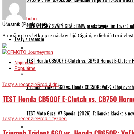
bubo
Účastník (Participant)
ZBERATEĽSKÝ SVÄTÝ GRÁL: BMW predstavuje limitovanú edí
A možno to všetko pre náckov šijú Cigáni, v dielni ktorú vla
Testy a recenzie
TEST Honda CB500F E-Clutch vs. CB750 Hornet E-Clutch: 
Najnovšie
Populárne
Testy a recenzie
Pred 4 dni
Triumph Trident 660 vs. Honda CB650R: Veľký súboj dvoch 
TEST Honda CB500F E-Clutch vs. CB750 Horn
TEST Moto Guzzi V7 Special (2026): Talianska klasika s n
Testy a recenzie
Pred 1 týždeň
Triumph Trident 660 vs. Honda CB650R: Veľk