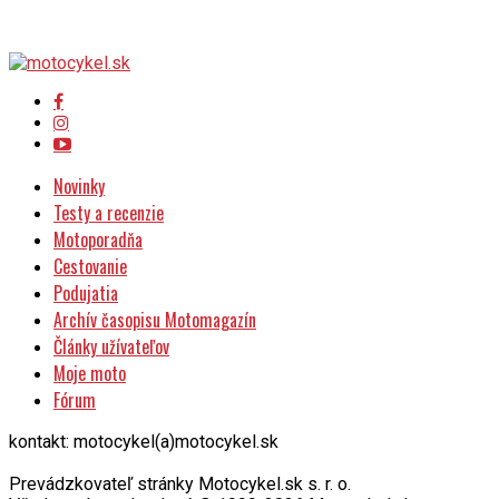
Novinky
Testy a recenzie
Motoporadňa
Cestovanie
Podujatia
Archív časopisu Motomagazín
Články užívateľov
Moje moto
Fórum
kontakt: motocykel(a)motocykel.sk
Prevádzkovateľ stránky Motocykel.sk s. r. o.