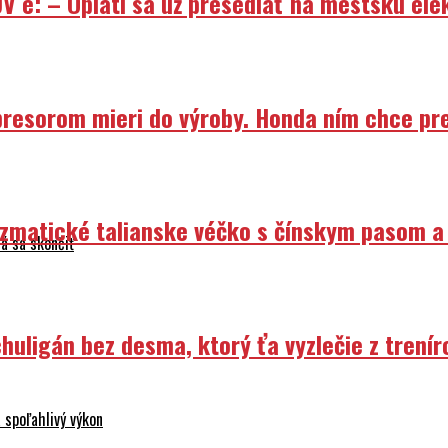
V e: – Oplatí sa už presedlať na mestskú ele
resorom mieri do výroby. Honda ním chce prep
izmatické talianske véčko s čínskym pasom a
á sa skončiť
uligán bez desma, ktorý ťa vyzlečie z trenír
 spoľahlivý výkon