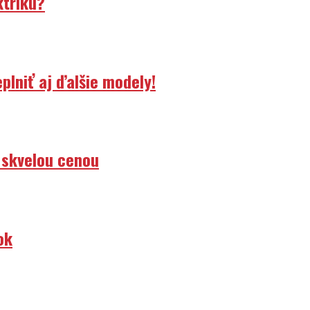
ktriku?
lniť aj ďalšie modely!
 skvelou cenou
ok