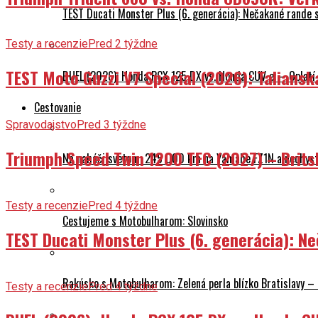
TEST Ducati Monster Plus (6. generácia): Nečakané rande
Testy a recenzie
Pred 2 týždne
TEST Moto Guzzi V7 Special (2026): Talians
DUEL (2026): Honda PCX 125 DX vs. Honda CUV e: – Oplatí 
Cestovanie
Spravodajstvo
Pred 3 týždne
Triumph Speed Twin 1200 TFC (2027) – Brits
Na naháči svetom: 245 000 km na Yamahe FZ1N a nechyst
Testy a recenzie
Pred 4 týždne
Cestujeme s Motobulharom: Slovinsko
TEST Ducati Monster Plus (6. generácia): 
Rakúsko s Motobulharom: Zelená perla blízko Bratislavy –
Testy a recenzie
Pred 4 týždne