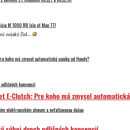
ciu M 1000 RR Isle of Man TT!
stní nejaký Žid…
Pre koho má zmysel automatická spojka od Hondy?
odlišných koncepcií
et E-Clutch: Pre koho má zmysel automatick
ovým elektronickým plynom a nefalšovanou dušou
ý súboj dvoch odlišných koncepcií