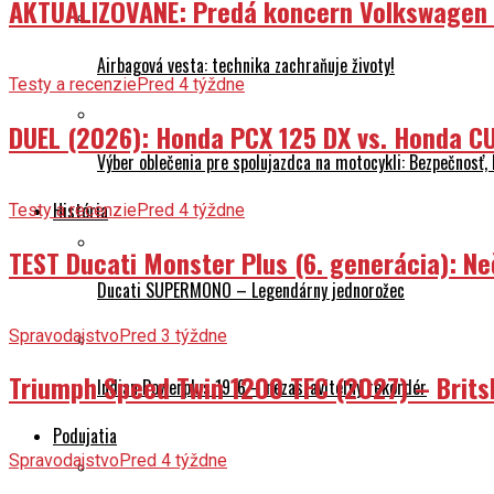
AKTUALIZOVANÉ: Predá koncern Volkswagen ta
Airbagová vesta: technika zachraňuje životy!
Testy a recenzie
Pred 4 týždne
DUEL (2026): Honda PCX 125 DX vs. Honda CU
Výber oblečenia pre spolujazdca na motocykli: Bezpečnosť,
História
Testy a recenzie
Pred 4 týždne
TEST Ducati Monster Plus (6. generácia): 
Ducati SUPERMONO – Legendárny jednorožec
Spravodajstvo
Pred 3 týždne
Triumph Speed Twin 1200 TFC (2027) – Brits
Indian Powerplus 1916 – nezastaviteľný rekordér
Podujatia
Spravodajstvo
Pred 4 týždne