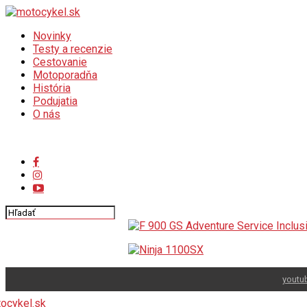
Novinky
Testy a recenzie
Cestovanie
Motoporadňa
História
Podujatia
O nás
Connect with us
youtu