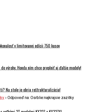
onalosť v limitovanej edícii 750 kusov
do výroby. Honda ním chce preplniť aj ďalšie modely!
? Na stole je obria reštrukturalizácia!
tky
›
Odpoveď na: Osrblie:najkrajsie zazitky
 s veľkými 2T modelmi KX327 a KX327X!