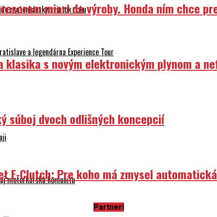
resorom mieri do výroby. Honda ním chce prep
ilo motorkársky sviatok roku
atislave a legendárna Experience Tour
ka klasika s novým elektronickým plynom a n
ý súboj dvoch odlišných koncepcií
aji
et E-Clutch: Pre koho má zmysel automatick
e aj motorkársku komunitu
Partneri