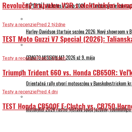
Revolučný trojvalec V3R s elektrickým komp
REPORTÁŽ: Mototest Camp 2026 – Trenčianske letisko zaž
Testy a recenzie
Pred 2 týždne
Harley-Davidson štartuje sezónu 2026: Nový showroom v Br
TEST Moto Guzzi V7 Special (2026): Talians
CFMOTO MISSION MT 2026 už 9. mája
Testy a recenzie
Pred 1 týždeň
Triumph Trident 660 vs. Honda CB650R: Veľk
Orientačná rally otvorí motosezónu v Banskobystrickom kr
Testy a recenzie
Pred 4 dni
TEST Honda CB500F E-Clutch vs. CB750 Horn
Motocykel 2026 rastie: výstava spája jazdcov, technológi
O nás