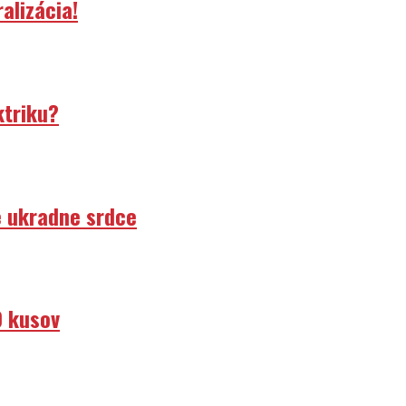
alizácia!
ktriku?
e ukradne srdce
0 kusov