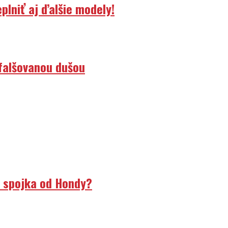
lniť aj ďalšie modely!
efalšovanou dušou
á spojka od Hondy?