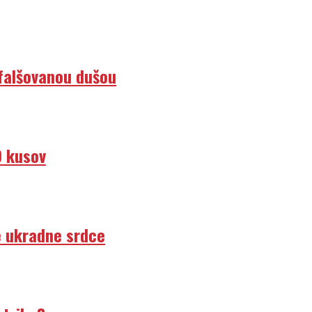
efalšovanou dušou
0 kusov
e ukradne srdce