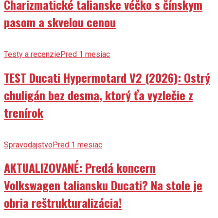
Charizmatické talianske véčko s čínskym
pasom a skvelou cenou
Testy a recenzie
Pred 1 mesiac
TEST Ducati Hypermotard V2 (2026): Ostrý
chuligán bez desma, ktorý ťa vyzlečie z
trenírok
Spravodajstvo
Pred 1 mesiac
AKTUALIZOVANÉ: Predá koncern
Volkswagen taliansku Ducati? Na stole je
obria reštrukturalizácia!