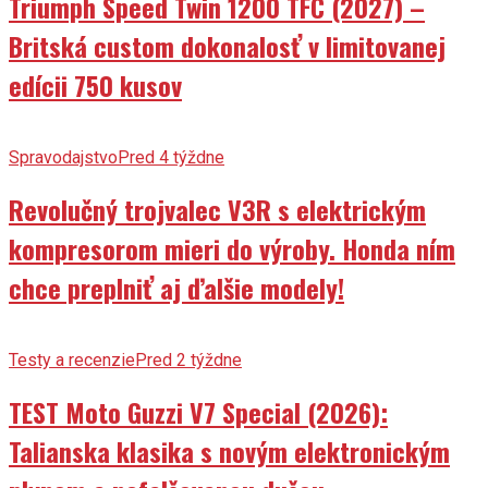
Triumph Speed Twin 1200 TFC (2027) –
Britská custom dokonalosť v limitovanej
edícii 750 kusov
Spravodajstvo
Pred 4 týždne
Revolučný trojvalec V3R s elektrickým
kompresorom mieri do výroby. Honda ním
chce preplniť aj ďalšie modely!
Testy a recenzie
Pred 2 týždne
TEST Moto Guzzi V7 Special (2026):
Talianska klasika s novým elektronickým