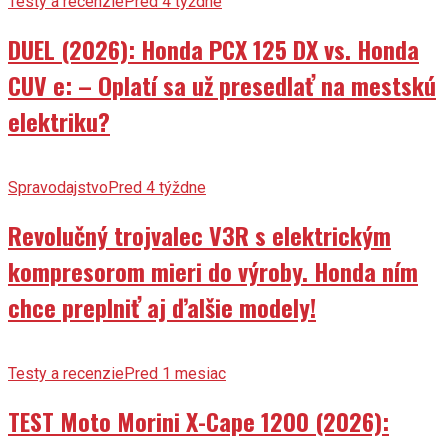
Testy a recenzie
Pred 4 týždne
DUEL (2026): Honda PCX 125 DX vs. Honda
CUV e: – Oplatí sa už presedlať na mestskú
elektriku?
Spravodajstvo
Pred 4 týždne
Revolučný trojvalec V3R s elektrickým
kompresorom mieri do výroby. Honda ním
chce preplniť aj ďalšie modely!
Testy a recenzie
Pred 1 mesiac
TEST Moto Morini X-Cape 1200 (2026):