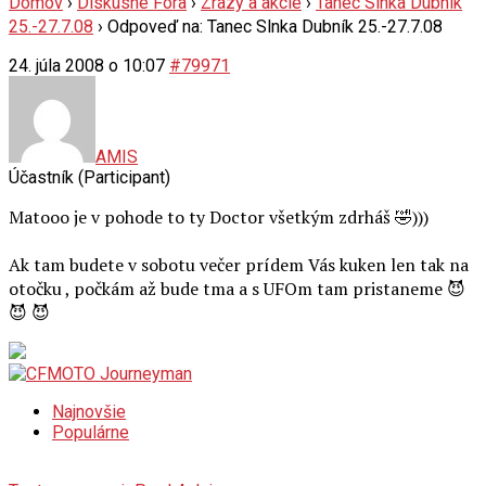
Domov
›
Diskusné Fóra
›
Zrazy a akcie
›
Tanec Slnka Dubník
25.-27.7.08
›
Odpoveď na: Tanec Slnka Dubník 25.-27.7.08
24. júla 2008 o 10:07
#79971
AMIS
Účastník (Participant)
Matooo je v pohode to ty Doctor všetkým zdrháš 🤣)))
Ak tam budete v sobotu večer prídem Vás kuken len tak na
otočku , počkám až bude tma a s UFOm tam pristaneme 😈
😈 😈
Najnovšie
Populárne