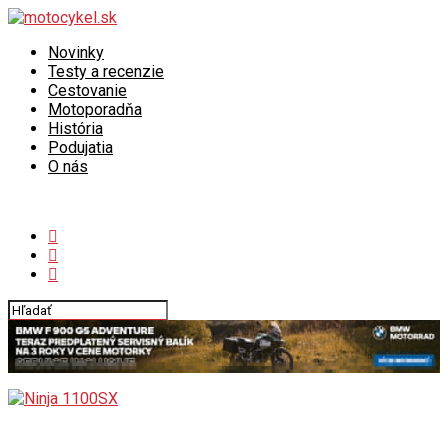
Novinky
Testy a recenzie
Cestovanie
Motoporadňa
História
Podujatia
O nás
Connect with us