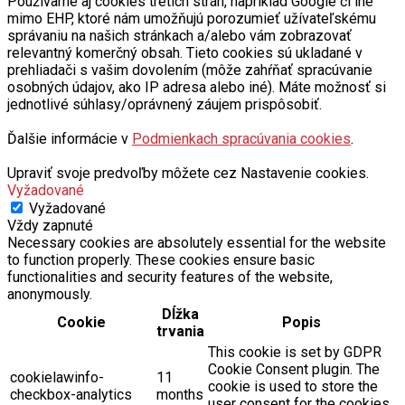
Používame aj cookies tretích strán, napríklad Google či iné
mimo EHP, ktoré nám umožňujú porozumieť užívateľskému
správaniu na našich stránkach a/alebo vám zobrazovať
relevantný komerčný obsah. Tieto cookies sú ukladané v
prehliadači s vašim dovolením (môže zahŕňať spracúvanie
osobných údajov, ako IP adresa alebo iné). Máte možnosť si
jednotlivé súhlasy/oprávnený záujem prispôsobiť.
Ďalšie informácie v
Podmienkach spracúvania cookies
.
Upraviť svoje predvoľby môžete cez Nastavenie cookies.
Vyžadované
Vyžadované
Vždy zapnuté
Necessary cookies are absolutely essential for the website
to function properly. These cookies ensure basic
functionalities and security features of the website,
anonymously.
Dĺžka
Cookie
Popis
trvania
This cookie is set by GDPR
Cookie Consent plugin. The
cookielawinfo-
11
cookie is used to store the
checkbox-analytics
months
user consent for the cookies