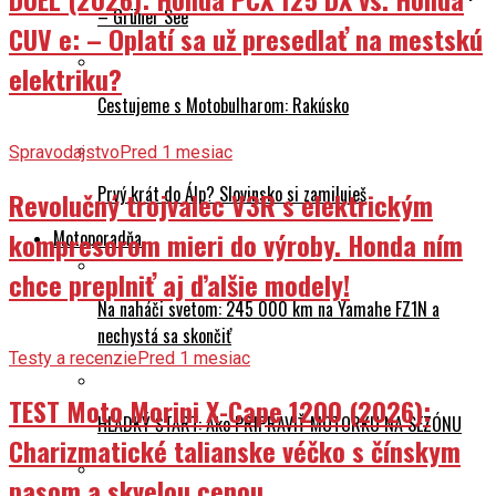
– Grüner See
CUV e: – Oplatí sa už presedlať na mestskú
elektriku?
Cestujeme s Motobulharom: Rakúsko
Spravodajstvo
Pred 1 mesiac
Prvý krát do Álp? Slovinsko si zamiluješ
Revolučný trojvalec V3R s elektrickým
Motoporadňa
kompresorom mieri do výroby. Honda ním
chce preplniť aj ďalšie modely!
Na naháči svetom: 245 000 km na Yamahe FZ1N a
nechystá sa skončiť
Testy a recenzie
Pred 1 mesiac
TEST Moto Morini X-Cape 1200 (2026):
HLADKÝ ŠTART: Ako PRIPRAVIŤ MOTORKU NA SEZÓNU
Charizmatické talianske véčko s čínskym
pasom a skvelou cenou