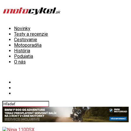
Novinky
Testy a recenzie
Cestovanie
Motoporadňa
História
Podujatia
O nás
Connect with us