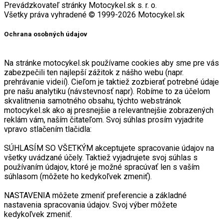
Prevádzkovateľ stránky Motocykel.sk s. r. o.
Všetky práva vyhradené © 1999-2026 Motocykel.sk
Ochrana osobných údajov
Na stránke motocykel.sk používame cookies aby sme pre vás
zabezpečili ten najlepší zážitok z nášho webu (napr.
prehrávanie videií). Cieľom je taktiež zozbierať potrebné údaje
pre našu analytiku (návstevnosť napr). Robíme to za účelom
skvalitnenia samotného obsahu, týchto webstránok
motocykel.sk ako aj presnejšie a relevantnejšie zobrazených
reklám vám, naším čitateľom. Svoj súhlas prosím vyjadrite
vpravo stlačením tlačidla:
SÚHLASÍM SO VŠETKÝM akceptujete spracovanie údajov na
všetky uvádzané účely. Taktiež vyjadrujete svoj súhlas s
používaním údajov, ktoré je možné spracúvať len s vaším
súhlasom (môžete ho kedykoľvek zmeniť).
NASTAVENIA môžete zmeniť preferencie a základné
nastavenia spracovania údajov. Svoj výber môžete
kedykoľvek zmeniť.