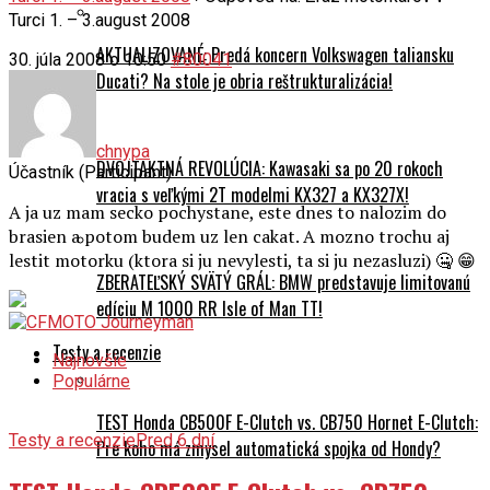
Turci 1. – 3.august 2008
AKTUALIZOVANÉ: Predá koncern Volkswagen taliansku
30. júla 2008 o 10:50
#80041
Ducati? Na stole je obria reštrukturalizácia!
chnypa
DVOJTAKTNÁ REVOLÚCIA: Kawasaki sa po 20 rokoch
Účastník (Participant)
vracia s veľkými 2T modelmi KX327 a KX327X!
A ja uz mam secko pochystane, este dnes to nalozim do
brasien a potom budem uz len cakat. A mozno trochu aj
lestit motorku (ktora si ju nevylesti, ta si ju nezasluzi) 🤐 😁
ZBERATEĽSKÝ SVÄTÝ GRÁL: BMW predstavuje limitovanú
edíciu M 1000 RR Isle of Man TT!
Testy a recenzie
Najnovšie
Populárne
TEST Honda CB500F E-Clutch vs. CB750 Hornet E-Clutch:
Testy a recenzie
Pred 6 dní
Pre koho má zmysel automatická spojka od Hondy?