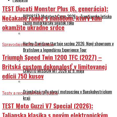
TEST Ducati Monster Plus (6. generácia):
Nečakané rande s naháčom, ktorý vám
REPORTÁŽ: Mototest Camp 2026 – Trenčianske letisko
zažilo motorkársky sviatok roku
okamžite ukradne srdce
Harley-Davidson štartuje sezónu 2026: Nový showroom v
Spravodajstvo
Pred 4 týždne
Bratislave a legendárna Experience Tour
Triumph Speed Twin 1200 TFC (2027) –
Britská custom dokonalosť v limitovanej
CFMOTO MISSION MT 2026 už 9. mája
edícii 750 kusov
Orientačná rally otvorí motosezónu v Banskobystrickom
Testy a recenzie
Pred 2 týždne
kraji
TEST Moto Guzzi V7 Special (2026):
Talianska klasika s novým elektronickým