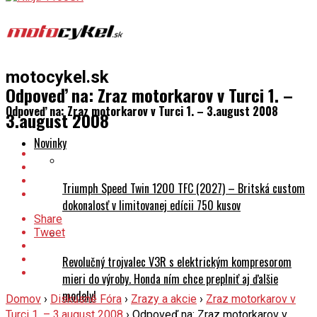
motocykel.sk
Odpoveď na: Zraz motorkarov v Turci 1. –
Odpoveď na: Zraz motorkarov v Turci 1. – 3.august 2008
3.august 2008
Novinky
Triumph Speed Twin 1200 TFC (2027) – Britská custom
dokonalosť v limitovanej edícii 750 kusov
Share
Tweet
Revolučný trojvalec V3R s elektrickým kompresorom
mieri do výroby. Honda ním chce preplniť aj ďalšie
modely!
Domov
›
Diskusné Fóra
›
Zrazy a akcie
›
Zraz motorkarov v
Turci 1. – 3.august 2008
›
Odpoveď na: Zraz motorkarov v