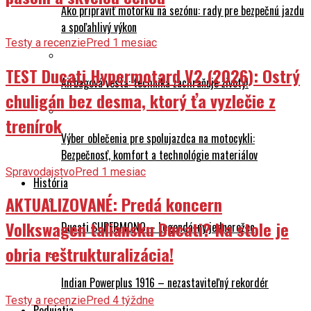
Ako pripraviť motorku na sezónu: rady pre bezpečnú jazdu
a spoľahlivý výkon
Testy a recenzie
Pred 1 mesiac
TEST Ducati Hypermotard V2 (2026): Ostrý
Airbagová vesta: technika zachraňuje životy!
chuligán bez desma, ktorý ťa vyzlečie z
trenírok
Výber oblečenia pre spolujazdca na motocykli:
Bezpečnosť, komfort a technológie materiálov
Spravodajstvo
Pred 1 mesiac
História
AKTUALIZOVANÉ: Predá koncern
Volkswagen taliansku Ducati? Na stole je
Ducati SUPERMONO – Legendárny jednorožec
obria reštrukturalizácia!
Indian Powerplus 1916 – nezastaviteľný rekordér
Testy a recenzie
Pred 4 týždne
Podujatia