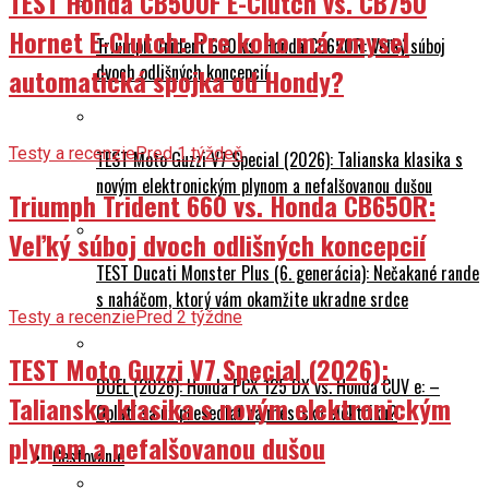
TEST Honda CB500F E-Clutch vs. CB750
Hornet E-Clutch: Pre koho má zmysel
Triumph Trident 660 vs. Honda CB650R: Veľký súboj
dvoch odlišných koncepcií
automatická spojka od Hondy?
Testy a recenzie
Pred 1 týždeň
TEST Moto Guzzi V7 Special (2026): Talianska klasika s
novým elektronickým plynom a nefalšovanou dušou
Triumph Trident 660 vs. Honda CB650R:
Veľký súboj dvoch odlišných koncepcií
TEST Ducati Monster Plus (6. generácia): Nečakané rande
s naháčom, ktorý vám okamžite ukradne srdce
Testy a recenzie
Pred 2 týždne
TEST Moto Guzzi V7 Special (2026):
DUEL (2026): Honda PCX 125 DX vs. Honda CUV e: –
Talianska klasika s novým elektronickým
Oplatí sa už presedlať na mestskú elektriku?
plynom a nefalšovanou dušou
Cestovanie