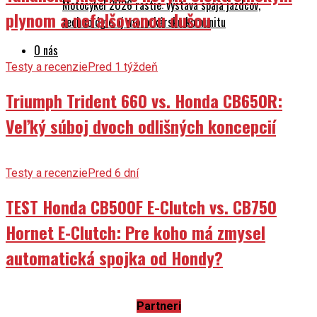
Motocykel 2026 rastie: výstava spája jazdcov,
plynom a nefalšovanou dušou
technológie aj motorkársku komunitu
O nás
Testy a recenzie
Pred 1 týždeň
Triumph Trident 660 vs. Honda CB650R:
Veľký súboj dvoch odlišných koncepcií
Testy a recenzie
Pred 6 dní
TEST Honda CB500F E-Clutch vs. CB750
Hornet E-Clutch: Pre koho má zmysel
automatická spojka od Hondy?
Partneri