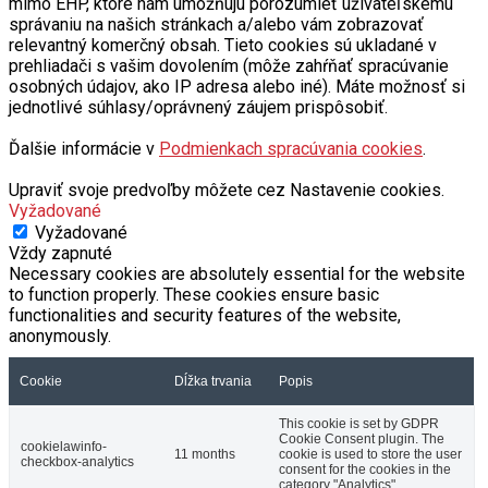
mimo EHP, ktoré nám umožňujú porozumieť užívateľskému
správaniu na našich stránkach a/alebo vám zobrazovať
relevantný komerčný obsah. Tieto cookies sú ukladané v
prehliadači s vašim dovolením (môže zahŕňať spracúvanie
osobných údajov, ako IP adresa alebo iné). Máte možnosť si
jednotlivé súhlasy/oprávnený záujem prispôsobiť.
Ďalšie informácie v
Podmienkach spracúvania cookies
.
Upraviť svoje predvoľby môžete cez Nastavenie cookies.
Vyžadované
Vyžadované
Vždy zapnuté
Necessary cookies are absolutely essential for the website
to function properly. These cookies ensure basic
functionalities and security features of the website,
anonymously.
Cookie
Dĺžka trvania
Popis
This cookie is set by GDPR
Cookie Consent plugin. The
cookielawinfo-
11 months
cookie is used to store the user
checkbox-analytics
consent for the cookies in the
category "Analytics".