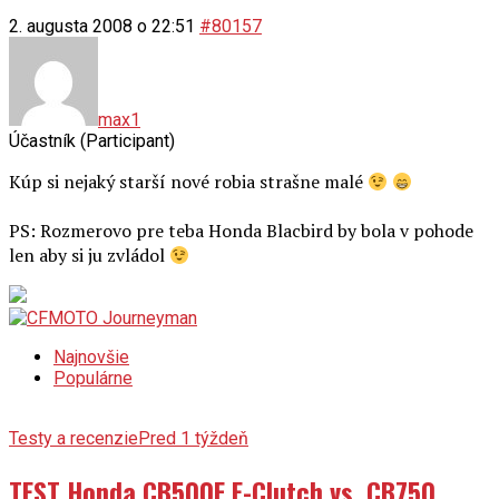
2. augusta 2008 o 22:51
#80157
max1
Účastník (Participant)
Kúp si nejaký starší nové robia strašne malé
PS: Rozmerovo pre teba Honda Blacbird by bola v pohode
len aby si ju zvládol
Najnovšie
Populárne
Testy a recenzie
Pred 1 týždeň
TEST Honda CB500F E-Clutch vs. CB750