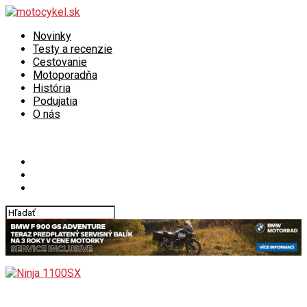
Novinky
Testy a recenzie
Cestovanie
Motoporadňa
História
Podujatia
O nás
Connect with us