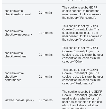
The cookie is set by GDPR
cookielawinfo-
cookie consent to record the
11 months
checkbox-functional
user consent for the cookies in
the category "Functional".
This cookie is set by GDPR
Cookie Consent plugin. The
cookielawinfo-
11 months
cookies is used to store the
checkbox-necessary
user consent for the cookies in
the category "Necessary".
This cookie is set by GDPR
Cookie Consent plugin. The
cookielawinfo-
11 months
cookie is used to store the user
checkbox-others
consent for the cookies in the
category "Other.
This cookie is set by GDPR
cookielawinfo-
Cookie Consent plugin. The
checkbox-
11 months
cookie is used to store the user
performance
consent for the cookies in the
category "Performance".
The cookie is set by the GDPR
Cookie Consent plugin and is
used to store whether or not
viewed_cookie_policy
11 months
user has consented to the use
of cookies. It does not store
any personal data.