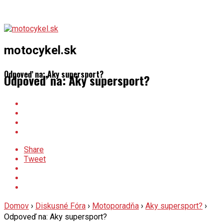
motocykel.sk
Odpoveď na: Aky supersport?
Odpoveď na: Aky supersport?
Share
Tweet
Domov
›
Diskusné Fóra
›
Motoporadňa
›
Aky supersport?
›
Odpoveď na: Aky supersport?