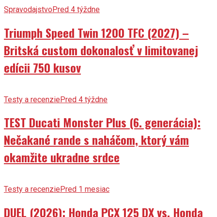
Spravodajstvo
Pred 4 týždne
Triumph Speed Twin 1200 TFC (2027) –
Britská custom dokonalosť v limitovanej
edícii 750 kusov
Testy a recenzie
Pred 4 týždne
TEST Ducati Monster Plus (6. generácia):
Nečakané rande s naháčom, ktorý vám
okamžite ukradne srdce
Testy a recenzie
Pred 1 mesiac
DUEL (2026): Honda PCX 125 DX vs. Honda