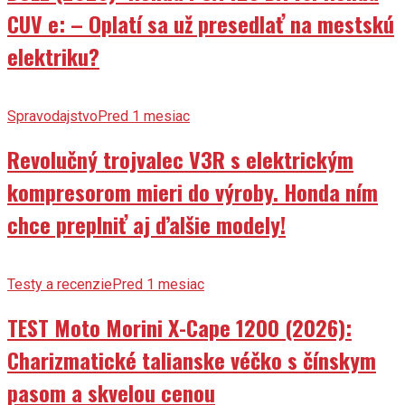
CUV e: – Oplatí sa už presedlať na mestskú
elektriku?
Spravodajstvo
Pred 1 mesiac
Revolučný trojvalec V3R s elektrickým
kompresorom mieri do výroby. Honda ním
chce preplniť aj ďalšie modely!
Testy a recenzie
Pred 1 mesiac
TEST Moto Morini X-Cape 1200 (2026):
Charizmatické talianske véčko s čínskym
pasom a skvelou cenou