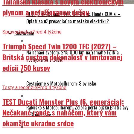
Talianska klasika s novým elektronickým
plynom a nefalšovanou dušou
DUEL (2026): Honda PCX 125 DX vs. Honda CUV e: –
Oplatí sa už presedlať na mestskú elektriku?
Spravodajstvo
Pred 4 týždne
Cestovanie
Triumph Speed Twin 1200 TFC (2027) –
Na naháči svetom: 245 000 km na Yamahe FZ1N a
Britská custom dokonalosť v limitovanej
nechystá sa skončiť
edícii 750 kusov
Cestujeme s Motobulharom: Slovinsko
Testy a recenzie
Pred 4 týždne
TEST Ducati Monster Plus (6. generácia):
Rakúsko s Motobulharom: Zelená perla blízko Bratislavy
Nečakané rande s naháčom, ktorý vám
– Grüner See
okamžite ukradne srdce