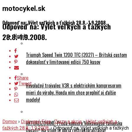
motocykel.sk
Odpoveď na: Výlet veľkých a ťažkých 28.8.-1.9.2008.
Odpoveď na: Výlet veľkých a ťažkých
28.8.-1.9.2008.
Novinky
Triumph Speed Twin 1200 TFC (2027) – Britská custom
dokonalosť v limitovanej edícii 750 kusov
Share
Tweet
Revolučný trojvalec V3R s elektrickým kompresorom
mieri do výroby. Honda ním chce preplniť aj ďalšie
modely!
Domov
›
Diskusné Fóra
›
Zrazy a akcie
›
Výlet veľkých a
AKTUALIZOVANÉ: Predá koncern Volkswagen taliansku
ťažkých 28.8.-1.9.2008.
›
Odpoveď na: Výlet veľkých a ťažkých
Ducati? Na stole je obria reštrukturalizácia!