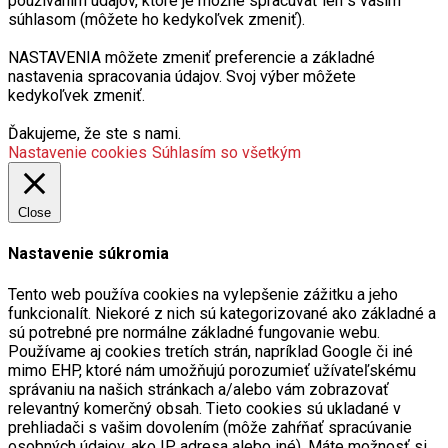
používaním údajov, ktoré je možné spracúvať len s vaším
súhlasom (môžete ho kedykoľvek zmeniť).
NASTAVENIA môžete zmeniť preferencie a základné
nastavenia spracovania údajov. Svoj výber môžete
kedykoľvek zmeniť.
Ďakujeme, že ste s nami.
Nastavenie cookies
Súhlasím so všetkým
Close
Nastavenie súkromia
Tento web používa cookies na vylepšenie zážitku a jeho
funkcionalít. Niekoré z nich sú kategorizované ako základné a
sú potrebné pre normálne základné fungovanie webu.
Používame aj cookies tretích strán, napríklad Google či iné
mimo EHP, ktoré nám umožňujú porozumieť užívateľskému
správaniu na našich stránkach a/alebo vám zobrazovať
relevantný komerčný obsah. Tieto cookies sú ukladané v
prehliadači s vašim dovolením (môže zahŕňať spracúvanie
osobných údajov, ako IP adresa alebo iné). Máte možnosť si