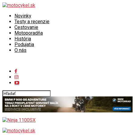
Novinky
Testy a recenzie
Cestovanie
Motoporadňa
História
Podujatia
O nás
Connect with us