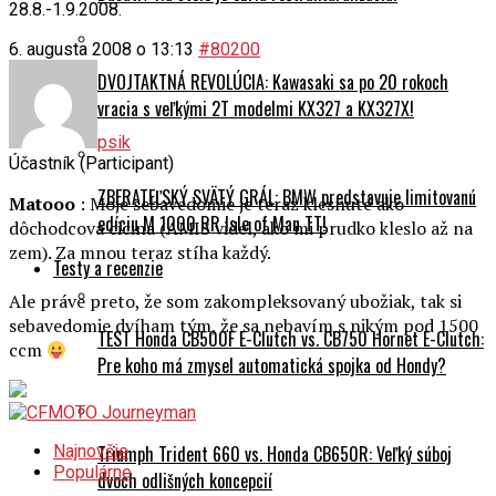
28.8.-1.9.2008.
6. augusta 2008 o 13:13
#80200
DVOJTAKTNÁ REVOLÚCIA: Kawasaki sa po 20 rokoch
vracia s veľkými 2T modelmi KX327 a KX327X!
psik
Účastník (Participant)
ZBERATEĽSKÝ SVÄTÝ GRÁL: BMW predstavuje limitovanú
Matooo
: Moje sebavedomie je teraz klesnuté ako
edíciu M 1000 RR Isle of Man TT!
dôchodcova cicina (AMIS videl, ako mi prudko kleslo až na
zem). Za mnou teraz stíha každý.
Testy a recenzie
Ale práve preto, že som zakompleksovaný ubožiak, tak si
sebavedomie dvíham tým, že sa nebavím s nikým pod 1500
TEST Honda CB500F E-Clutch vs. CB750 Hornet E-Clutch:
ccm
Pre koho má zmysel automatická spojka od Hondy?
Triumph Trident 660 vs. Honda CB650R: Veľký súboj
Najnovšie
Populárne
dvoch odlišných koncepcií