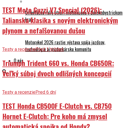
TEST Moto Guzzi V7 Special (2026):
Orientačná rally otvorí motosezónu v Banskobystrickom
Talianska klasika s novým elektronickým
kraji
plynom a nefalšovanou dušou
Motocykel 2026 rastie: výstava spája jazdcov,
technológie aj motorkársku komunitu
Testy a recenzie
Pred 1 týždeň
O nás
Triumph Trident 660 vs. Honda CB650R:
Veľký súboj dvoch odlišných koncepcií
Testy a recenzie
Pred 6 dní
TEST Honda CB500F E-Clutch vs. CB750
Hornet E-Clutch: Pre koho má zmysel
automatická spojka od Hondy?