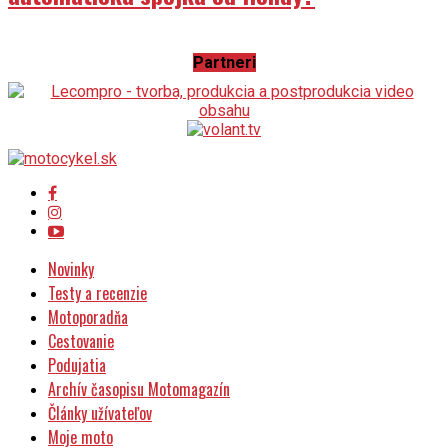
Partneri
Novinky
Testy a recenzie
Motoporadňa
Cestovanie
Podujatia
Archív časopisu Motomagazín
Články užívateľov
Moje moto