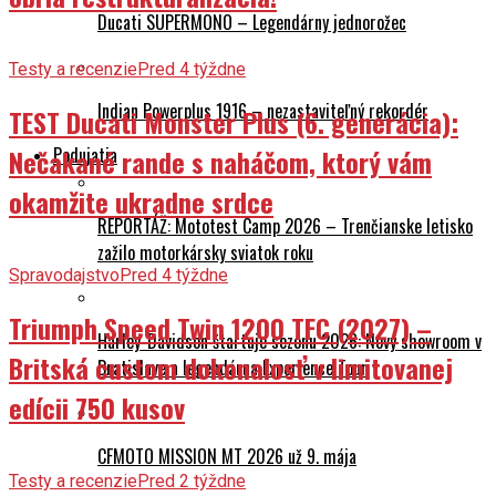
Ducati SUPERMONO – Legendárny jednorožec
Testy a recenzie
Pred 4 týždne
Indian Powerplus 1916 – nezastaviteľný rekordér
TEST Ducati Monster Plus (6. generácia):
Podujatia
Nečakané rande s naháčom, ktorý vám
okamžite ukradne srdce
REPORTÁŽ: Mototest Camp 2026 – Trenčianske letisko
zažilo motorkársky sviatok roku
Spravodajstvo
Pred 4 týždne
Triumph Speed Twin 1200 TFC (2027) –
Harley-Davidson štartuje sezónu 2026: Nový showroom v
Britská custom dokonalosť v limitovanej
Bratislave a legendárna Experience Tour
edícii 750 kusov
CFMOTO MISSION MT 2026 už 9. mája
Testy a recenzie
Pred 2 týždne