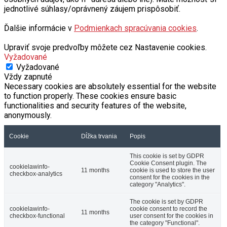
jednotlivé súhlasy/oprávnený záujem prispôsobiť.
Ďalšie informácie v
Podmienkach spracúvania cookies
.
Upraviť svoje predvoľby môžete cez Nastavenie cookies.
Vyžadované
Vyžadované
Vždy zapnuté
Necessary cookies are absolutely essential for the website
to function properly. These cookies ensure basic
functionalities and security features of the website,
anonymously.
Cookie
Dĺžka trvania
Popis
This cookie is set by GDPR
Cookie Consent plugin. The
cookielawinfo-
11 months
cookie is used to store the user
checkbox-analytics
consent for the cookies in the
category "Analytics".
The cookie is set by GDPR
cookielawinfo-
cookie consent to record the
11 months
checkbox-functional
user consent for the cookies in
the category "Functional".