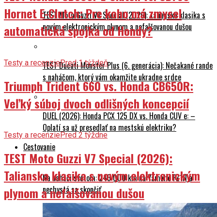
Hornet E-Clutch: Pre koho má zmysel
TEST Moto Guzzi V7 Special (2026): Talianska klasika s
novým elektronickým plynom a nefalšovanou dušou
automatická spojka od Hondy?
Testy a recenzie
Pred 1 týždeň
TEST Ducati Monster Plus (6. generácia): Nečakané rande
s naháčom, ktorý vám okamžite ukradne srdce
Triumph Trident 660 vs. Honda CB650R:
Veľký súboj dvoch odlišných koncepcií
DUEL (2026): Honda PCX 125 DX vs. Honda CUV e: –
Oplatí sa už presedlať na mestskú elektriku?
Testy a recenzie
Pred 2 týždne
Cestovanie
TEST Moto Guzzi V7 Special (2026):
Talianska klasika s novým elektronickým
Na naháči svetom: 245 000 km na Yamahe FZ1N a
nechystá sa skončiť
plynom a nefalšovanou dušou