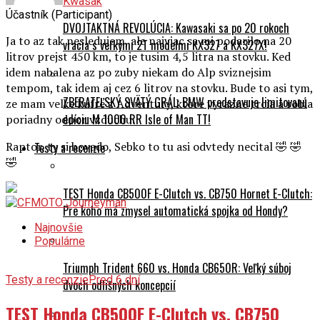
Kwasak
Účastník (Participant)
DVOJTAKTNÁ REVOLÚCIA: Kawasaki sa po 20 rokoch
Ja to az tak nesledujem, ale najviac sa mi podarilo na 20
vracia s veľkými 2T modelmi KX327 a KX327X!
litrov prejst 450 km, to je tusim 4,5 litra na stovku. Ked
idem nabalena az po zuby niekam do Alp sviznejsim
tempom, tak idem aj cez 6 litrov na stovku. Bude to asi tym,
ZBERATEĽSKÝ SVÄTÝ GRÁL: BMW predstavuje limitovanú
ze mam velke kufre z Adventury, ktore vyrazne trcia a robia
edíciu M 1000 RR Isle of Man TT!
poriadny odpor vzduchu.
Raptor, ty si hovado, Sebko to tu asi odvtedy necital 🤣 🤣
Testy a recenzie
🤣
TEST Honda CB500F E-Clutch vs. CB750 Hornet E-Clutch:
Pre koho má zmysel automatická spojka od Hondy?
Najnovšie
Populárne
Triumph Trident 660 vs. Honda CB650R: Veľký súboj
Testy a recenzie
Pred 6 dní
dvoch odlišných koncepcií
TEST Honda CB500F E-Clutch vs. CB750