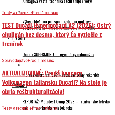
Airbagová vesta: technika zachraňuje životy!
Testy a recenzie
Pred 1 mesiac
Výber oblečenia pre spolujazdca na motocykli:
TEST Ducati Hypermotard V2 (2026): Ostrý
Bezpečnosť, komfort a technológie materiálov
chuligán bez desma, ktorý ťa vyzlečie z
História
trenírok
Ducati SUPERMONO – Legendárny jednorožec
Spravodajstvo
Pred 1 mesiac
AKTUALIZOVANÉ: Predá koncern
Indian Powerplus 1916 – nezastaviteľný rekordér
Volkswagen taliansku Ducati? Na stole je
Podujatia
obria reštrukturalizácia!
REPORTÁŽ: Mototest Camp 2026 – Trenčianske letisko
zažilo motorkársky sviatok roku
Testy a recenzie
Pred 4 týždne