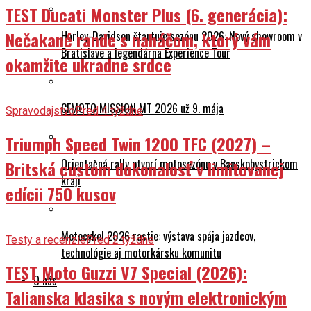
TEST Ducati Monster Plus (6. generácia):
Nečakané rande s naháčom, ktorý vám
Harley-Davidson štartuje sezónu 2026: Nový showroom v
Bratislave a legendárna Experience Tour
okamžite ukradne srdce
CFMOTO MISSION MT 2026 už 9. mája
Spravodajstvo
Pred 4 týždne
Triumph Speed Twin 1200 TFC (2027) –
Orientačná rally otvorí motosezónu v Banskobystrickom
Britská custom dokonalosť v limitovanej
kraji
edícii 750 kusov
Motocykel 2026 rastie: výstava spája jazdcov,
Testy a recenzie
Pred 2 týždne
technológie aj motorkársku komunitu
TEST Moto Guzzi V7 Special (2026):
O nás
Talianska klasika s novým elektronickým