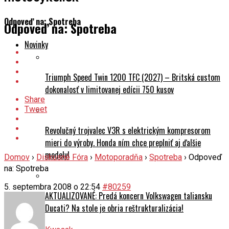
Odpoveď na: Spotreba
Odpoveď na: Spotreba
Novinky
Triumph Speed Twin 1200 TFC (2027) – Britská custom
dokonalosť v limitovanej edícii 750 kusov
Share
Tweet
Revolučný trojvalec V3R s elektrickým kompresorom
mieri do výroby. Honda ním chce preplniť aj ďalšie
modely!
Domov
›
Diskusné Fóra
›
Motoporadňa
›
Spotreba
›
Odpoveď
na: Spotreba
5. septembra 2008 o 22:54
#80259
AKTUALIZOVANÉ: Predá koncern Volkswagen taliansku
Ducati? Na stole je obria reštrukturalizácia!