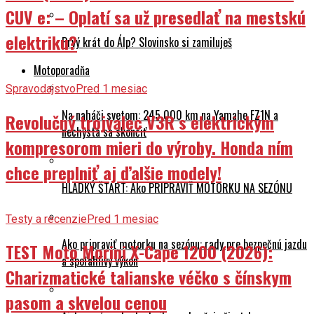
CUV e: – Oplatí sa už presedlať na mestskú
elektriku?
Prvý krát do Álp? Slovinsko si zamiluješ
Motoporadňa
Spravodajstvo
Pred 1 mesiac
Na naháči svetom: 245 000 km na Yamahe FZ1N a
Revolučný trojvalec V3R s elektrickým
nechystá sa skončiť
kompresorom mieri do výroby. Honda ním
chce preplniť aj ďalšie modely!
HLADKÝ ŠTART: Ako PRIPRAVIŤ MOTORKU NA SEZÓNU
Testy a recenzie
Pred 1 mesiac
Ako pripraviť motorku na sezónu: rady pre bezpečnú jazdu
TEST Moto Morini X-Cape 1200 (2026):
a spoľahlivý výkon
Charizmatické talianske véčko s čínskym
pasom a skvelou cenou