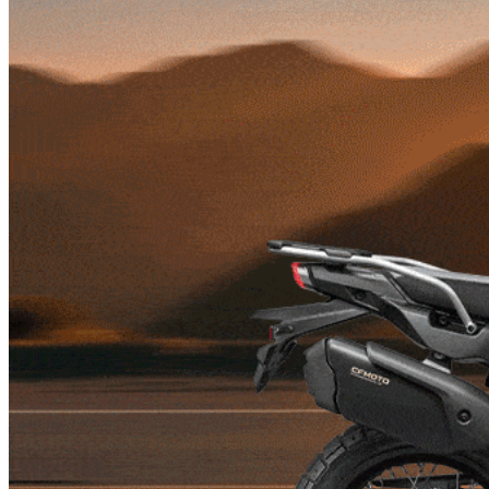
TEST Moto Guzzi V7 Special (2026): Talianska klasika s n
TEST Ducati Monster Plus (6. generácia): Nečakané rande
DUEL (2026): Honda PCX 125 DX vs. Honda CUV e: – Oplatí 
Cestovanie
Na naháči svetom: 245 000 km na Yamahe FZ1N a nechyst
Cestujeme s Motobulharom: Slovinsko