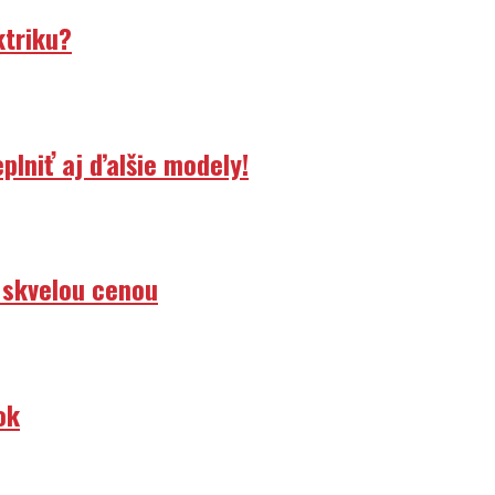
ktriku?
lniť aj ďalšie modely!
 skvelou cenou
ok