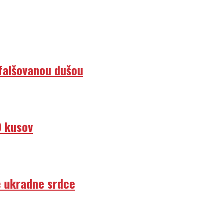
efalšovanou dušou
0 kusov
e ukradne srdce