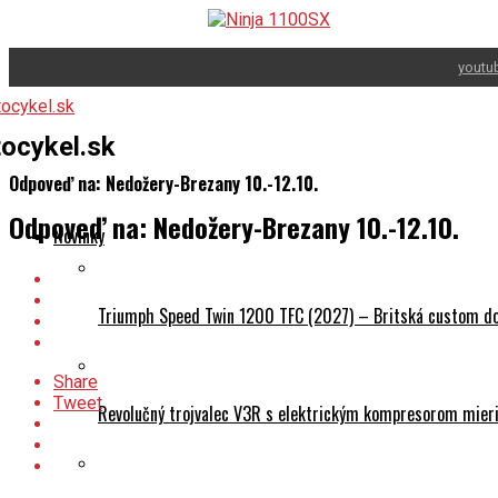
youtu
ocykel.sk
Odpoveď na: Nedožery-Brezany 10.-12.10.
Odpoveď na: Nedožery-Brezany 10.-12.10.
Novinky
Triumph Speed Twin 1200 TFC (2027) – Britská custom dok
Share
Tweet
Revolučný trojvalec V3R s elektrickým kompresorom mieri 