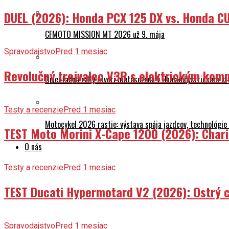
DUEL (2026): Honda PCX 125 DX vs. Honda CU
CFMOTO MISSION MT 2026 už 9. mája
Spravodajstvo
Pred 1 mesiac
Revolučný trojvalec V3R s elektrickým komp
Orientačná rally otvorí motosezónu v Banskobystrickom kr
Testy a recenzie
Pred 1 mesiac
Motocykel 2026 rastie: výstava spája jazdcov, technológi
TEST Moto Morini X-Cape 1200 (2026): Char
O nás
Testy a recenzie
Pred 1 mesiac
TEST Ducati Hypermotard V2 (2026): Ostrý ch
Spravodajstvo
Pred 1 mesiac