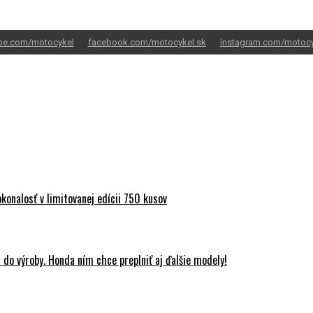
be.com/motocykel
facebook.com/motocykel.sk
instagram.com/motocy
onalosť v limitovanej edícii 750 kusov
do výroby. Honda ním chce preplniť aj ďalšie modely!