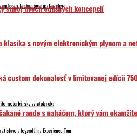
 komfort a technológie materiálov
ý súboj dvoch odlišných koncepcií
ka klasika s novým elektronickým plynom a n
ká custom dokonalosť v limitovanej edícii 75
ilo motorkársky sviatok roku
Nečakané rande s naháčom, ktorý vám okamžit
atislave a legendárna Experience Tour