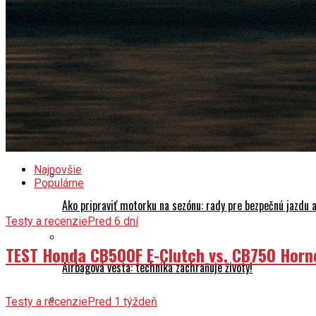
Motoporadňa
Na naháči svetom: 245 000 km na Yamahe FZ1N a nechyst
HLADKÝ ŠTART: Ako PRIPRAVIŤ MOTORKU NA SEZÓNU
Najnovšie
Populárne
Ako pripraviť motorku na sezónu: rady pre bezpečnú jazdu a
Testy a recenzie
Pred 6 dní
TEST Honda CB500F E-Clutch vs. CB750 Horn
Airbagová vesta: technika zachraňuje životy!
Testy a recenzie
Pred 1 týždeň