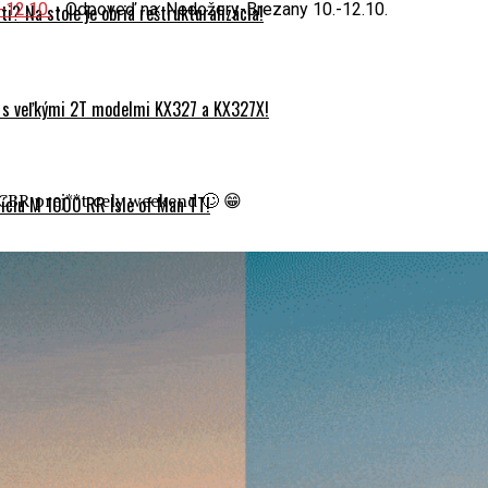
-12.10.
›
Odpoveď na: Nedožery-Brezany 10.-12.10.
? Na stole je obria reštrukturalizácia!
 s veľkými 2T modelmi KX327 a KX327X!
CBR prej**t cely weekend 🙄 😁
ciu M 1000 RR Isle of Man TT!
Pre koho má zmysel automatická spojka od Hondy?
odlišných koncepcií