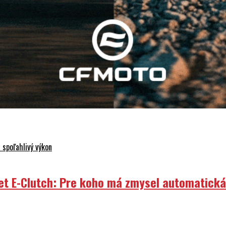
á sa skončiť
 spoľahlivý výkon
et E-Clutch: Pre koho má zmysel automatick