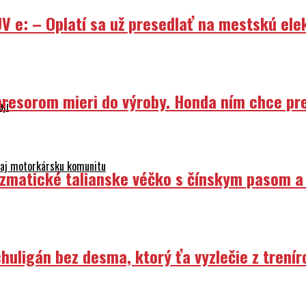
V e: – Oplatí sa už presedlať na mestskú ele
resorom mieri do výroby. Honda ním chce prep
aji
e aj motorkársku komunitu
izmatické talianske véčko s čínskym pasom a
uligán bez desma, ktorý ťa vyzlečie z trenír