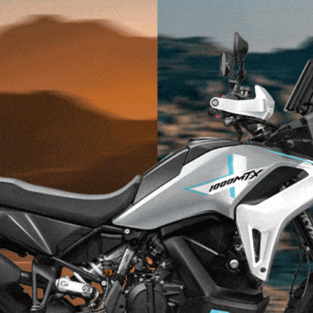
ovým elektronickým plynom a nefalšovanou dušou
 s naháčom, ktorý vám okamžite ukradne srdce
sa už presedlať na mestskú elektriku?
á sa skončiť