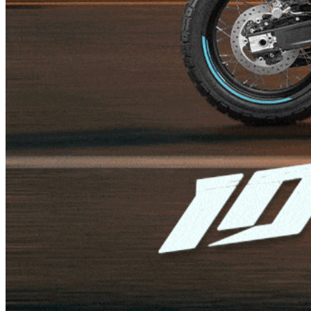
Rakúsko s Motobulharom: Zelená perla blízko Bratislavy –
Cestujeme s Motobulharom: Rakúsko
Prvý krát do Álp? Slovinsko si zamiluješ