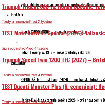
Výber oblečenia pre spolujazdca na motocykli: Bezpečnosť,
Triumph Trident 660 vs. Honda CB650R: Veľk
História
Testy a recenzie
Pred 2 týždne
TEST Moto Guzzi V7 Special (2026): Talians
Ducati SUPERMONO – Legendárny jednorožec
Spravodajstvo
Pred 4 týždne
Indian Powerplus 1916 – nezastaviteľný rekordér
Triumph Speed Twin 1200 TFC (2027) – Brits
Podujatia
Testy a recenzie
Pred 4 týždne
REPORTÁŽ: Mototest Camp 2026 – Trenčianske letisko zaž
TEST Ducati Monster Plus (6. generácia): 
Harley-Davidson štartuje sezónu 2026: Nový showroom v Br
Testy a recenzie
Pred 1 mesiac