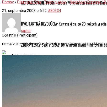
Domov
›
Diskusné Fóra
›
Zrazy a akcie
›
Nedožery-Brezany 10.
AKTUALIZOVANÉ: Predá koncern Volkswagen taliansku Ducati
21. septembra 2008 o 6:22
#80334
DVOJTAKTNÁ REVOLÚCIA: Kawasaki sa po 20 rokoch vracia
raptor
Účastník (Participant)
Puma kua co si chrumkava.. vsak normalne povedz ze idete s 
ZBERATEĽSKÝ SVÄTÝ GRÁL: BMW predstavuje limitovanú edí
Testy a recenzie
TEST Honda CB500F E-Clutch vs. CB750 Hornet E-Clutch: 
Triumph Trident 660 vs. Honda CB650R: Veľký súboj dvoch 