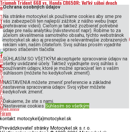
Triumph Trident 660 vs. Honda CB650R: Veľký súboj dvoch
Ochrana osobných údajov
odlišných koncepcií
Na stránke motocykel.sk používame cookies aby sme pre
Testy a recenzie
Pred 7 dní
vás zabezpečili ten najlepší zážitok z nášho webu (napr.
TEST Honda CB500F E-Clutch vs. CB750 Hornet E-Clutch: Pre
prehrávanie videií). Cieľom je taktiež zozbierať potrebné
koho má zmysel automatická spojka od Hondy?
údaje pre našu analytiku (návstevnosť napr). Robíme to za
Partneri
účelom skvalitnenia samotného obsahu, týchto webstránok
motocykel.sk ako aj presnejšie a relevantnejšie zobrazených
reklám vám, naším čitateľom. Svoj súhlas prosím vyjadrite
vpravo stlačením tlačidla:
SÚHLASÍM SO VŠETKÝM akceptujete spracovanie údajov na
všetky uvádzané účely. Taktiež vyjadrujete svoj súhlas s
používaním údajov, ktoré je možné spracúvať len s vaším
Novinky
súhlasom (môžete ho kedykoľvek zmeniť).
Testy a recenzie
Motoporadňa
NASTAVENIA môžete zmeniť preferencie a základné
Cestovanie
nastavenia spracovania údajov. Svoj výber môžete
Podujatia
kedykoľvek zmeniť.
Archív časopisu Motomagazín
Ďakujeme, že ste s nami.
Články užívateľov
Nastavenie cookies
Súhlasím so všetkým
Moje moto
Fórum
kontakt: motocykel(a)motocykel.sk
Prevádzkovateľ stránky Motocykel.sk s. r. o.