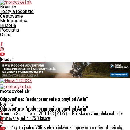
Novinky
Testy a recenzie
Cestovanie
Motoporadňa
História
Podujatia
O nás
Connect with us
motocykel.sk
Odpoveď na: "nedorozumenie a omyl od Awiu"
Novinky
Odpoveď na: "nedorozumenie a omyl od Awiu"
Triumph Speed Twin 1200 TFC (2027) – Britská custom dokonalosť v
limitovanej edícii 750 kusov
Revolučný trojvalec V3R s elektrickým kompresorom mieri do výroby.