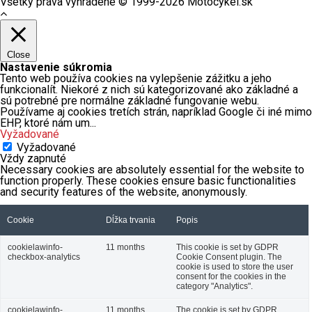
Všetky práva vyhradené © 1999-2026 Motocykel.sk
Close
Nastavenie súkromia
Tento web používa cookies na vylepšenie zážitku a jeho
funkcionalít. Niekoré z nich sú kategorizované ako základné a
sú potrebné pre normálne základné fungovanie webu.
Používame aj cookies tretích strán, napríklad Google či iné mimo
EHP, ktoré nám um
...
Vyžadované
Vyžadované
Vždy zapnuté
Necessary cookies are absolutely essential for the website to
function properly. These cookies ensure basic functionalities
and security features of the website, anonymously.
Cookie
Dĺžka trvania
Popis
cookielawinfo-
11 months
This cookie is set by GDPR
checkbox-analytics
Cookie Consent plugin. The
cookie is used to store the user
consent for the cookies in the
category "Analytics".
cookielawinfo-
11 months
The cookie is set by GDPR