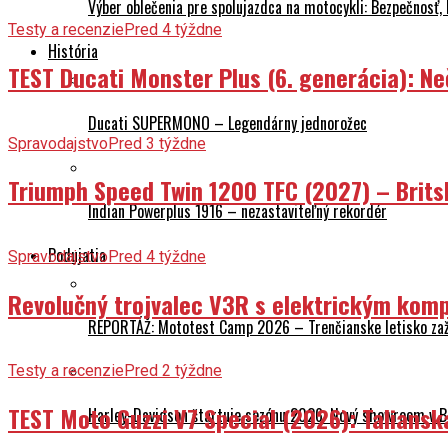
Výber oblečenia pre spolujazdca na motocykli: Bezpečnosť,
Testy a recenzie
Pred 4 týždne
História
TEST Ducati Monster Plus (6. generácia): 
Ducati SUPERMONO – Legendárny jednorožec
Spravodajstvo
Pred 3 týždne
Triumph Speed Twin 1200 TFC (2027) – Brits
Indian Powerplus 1916 – nezastaviteľný rekordér
Podujatia
Spravodajstvo
Pred 4 týždne
Revolučný trojvalec V3R s elektrickým komp
REPORTÁŽ: Mototest Camp 2026 – Trenčianske letisko zaž
Testy a recenzie
Pred 2 týždne
TEST Moto Guzzi V7 Special (2026): Talians
Harley-Davidson štartuje sezónu 2026: Nový showroom v Br