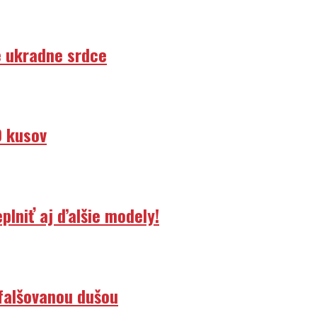
e ukradne srdce
0 kusov
lniť aj ďalšie modely!
efalšovanou dušou