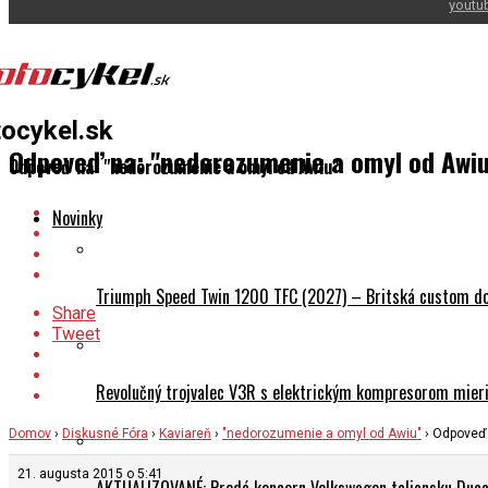
youtu
ocykel.sk
Odpoveď na: "nedorozumenie a omyl od Awiu
Odpoveď na: "nedorozumenie a omyl od Awiu"
Novinky
Triumph Speed Twin 1200 TFC (2027) – Britská custom dok
Share
Tweet
Revolučný trojvalec V3R s elektrickým kompresorom mieri 
Domov
›
Diskusné Fóra
›
Kaviareň
›
"nedorozumenie a omyl od Awiu"
›
Odpoveď 
21. augusta 2015 o 5:41