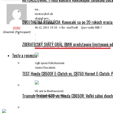
AKTUALIZOVANÉ: Predá koncern Volkswagen taliansku Ducati
na..
motocykel.sk
skapal pes,
DVOJTAKTNÁ REVOLÚCIA: Kawasaki sa po 20 rokoch vracia
(napisal raptor)
06.12. 2011 19:10 v Re: maTooB Quo vadis MR ?
slobo
Účastník (Participant)
:
:
ZBERATEĽSKÝ SVÄTÝ GRÁL: BMW predstavuje limitovanú edí
http://motoride.sk/?P=phorum&tema=lentak&tid=71150
Testy a recenzie
Agli sposi felicitazioni
Amici Ducatisti
TEST Honda CB500F E-Clutch vs. CB750 Hornet E-Clutch: 
__________________________________
Už ani ta Budoucnost
Triumph Trident 660 vs. Honda CB650R: Veľký súboj dvoch 
není již tím, čím bývala.