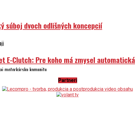
ý súboj dvoch odlišných koncepcií
aji
et E-Clutch: Pre koho má zmysel automatick
e aj motorkársku komunitu
Partneri