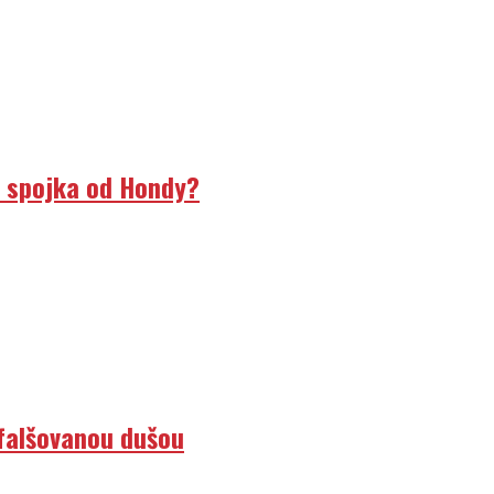
á spojka od Hondy?
efalšovanou dušou