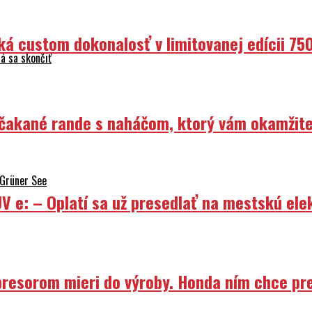
ká custom dokonalosť v limitovanej edícii 75
á sa skončiť
Nečakané rande s naháčom, ktorý vám okamžit
 Grüner See
V e: – Oplatí sa už presedlať na mestskú ele
resorom mieri do výroby. Honda ním chce prep