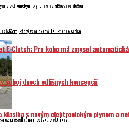
ovým elektronickým plynom a nefalšovanou dušou
 s naháčom, ktorý vám okamžite ukradne srdce
et E-Clutch: Pre koho má zmysel automatick
ý súboj dvoch odlišných koncepcií
ka klasika s novým elektronickým plynom a n
sa už presedlať na mestskú elektriku?