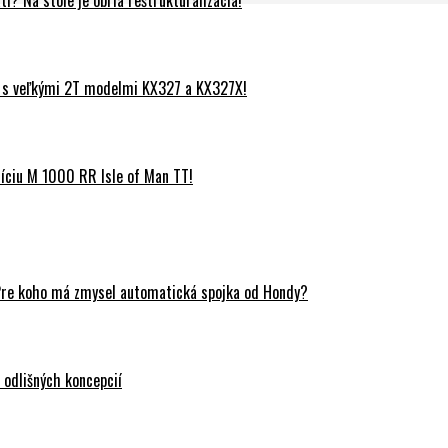
? Na stole je obria reštrukturalizácia!
 s veľkými 2T modelmi KX327 a KX327X!
ciu M 1000 RR Isle of Man TT!
Pre koho má zmysel automatická spojka od Hondy?
odlišných koncepcií