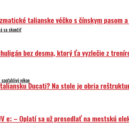
izmatické talianske véčko s čínskym pasom a
á sa skončiť
uligán bez desma, ktorý ťa vyzlečie z trenír
 spoľahlivý výkon
liansku Ducati? Na stole je obria reštruktur
V e: – Oplatí sa už presedlať na mestskú ele