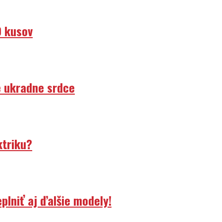
0 kusov
e ukradne srdce
ktriku?
lniť aj ďalšie modely!