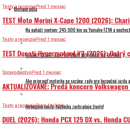
Testy a recenzie
Pred 1 mesiac
Motoporadňa
TEST Moto Morini X-Cape 1200 (2026): Char
Na naháči svetom: 245 000 km na Yamahe FZ1N a nechyst
Testy a recenzie
Pred 1 mesiac
TEST Ducati Hypermotard V2 (2026): Ostrý ch
HLADKÝ ŠTART: Ako PRIPRAVIŤ MOTORKU NA SEZÓNU
Spravodajstvo
Pred 1 mesiac
Ako pripraviť motorku na sezónu: rady pre bezpečnú jazdu a
AKTUALIZOVANÉ: Predá koncern Volkswagen ta
Testy a recenzie
Pred 4 týždne
Airbagová vesta: technika zachraňuje životy!
DUEL (2026): Honda PCX 125 DX vs. Honda CU