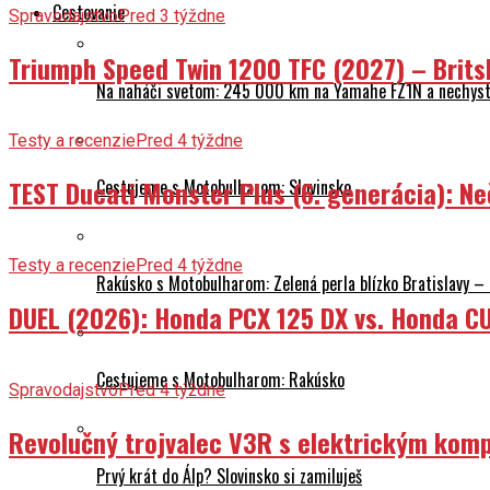
Cestovanie
Spravodajstvo
Pred 3 týždne
Triumph Speed Twin 1200 TFC (2027) – Brits
Na naháči svetom: 245 000 km na Yamahe FZ1N a nechyst
Testy a recenzie
Pred 4 týždne
TEST Ducati Monster Plus (6. generácia): 
Cestujeme s Motobulharom: Slovinsko
Testy a recenzie
Pred 4 týždne
Rakúsko s Motobulharom: Zelená perla blízko Bratislavy –
DUEL (2026): Honda PCX 125 DX vs. Honda CU
Cestujeme s Motobulharom: Rakúsko
Spravodajstvo
Pred 4 týždne
Revolučný trojvalec V3R s elektrickým komp
Prvý krát do Álp? Slovinsko si zamiluješ