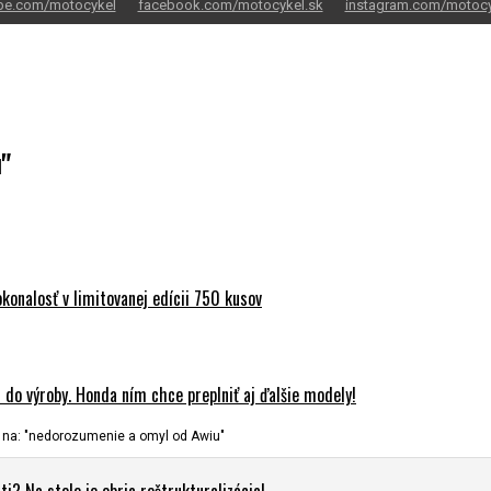
be.com/motocykel
facebook.com/motocykel.sk
instagram.com/motocy
"
onalosť v limitovanej edícii 750 kusov
do výroby. Honda ním chce preplniť aj ďalšie modely!
na: "nedorozumenie a omyl od Awiu"