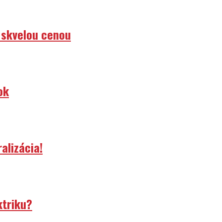
 skvelou cenou
ok
alizácia!
ktriku?