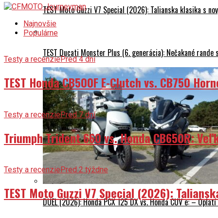
TEST Moto Guzzi V7 Special (2026): Talianska klasika s n
Najnovšie
Populárne
TEST Ducati Monster Plus (6. generácia): Nečakané rande
Testy a recenzie
Pred 4 dni
TEST Honda CB500F E-Clutch vs. CB750 Horn
Testy a recenzie
Pred 7 dní
Triumph Trident 660 vs. Honda CB650R: Veľk
Testy a recenzie
Pred 2 týždne
TEST Moto Guzzi V7 Special (2026): Talians
DUEL (2026): Honda PCX 125 DX vs. Honda CUV e: – Oplatí 