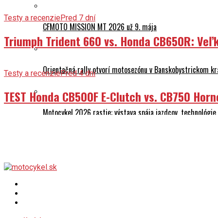
Testy a recenzie
Pred 7 dní
CFMOTO MISSION MT 2026 už 9. mája
Triumph Trident 660 vs. Honda CB650R: Veľk
Orientačná rally otvorí motosezónu v Banskobystrickom kr
Testy a recenzie
Pred 4 dni
TEST Honda CB500F E-Clutch vs. CB750 Horn
Motocykel 2026 rastie: výstava spája jazdcov, technológi
O nás