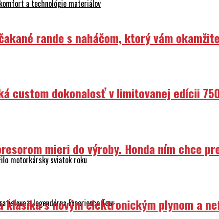
 komfort a technológie materiálov
Nečakané rande s naháčom, ktorý vám okamžit
ká custom dokonalosť v limitovanej edícii 75
resorom mieri do výroby. Honda ním chce prep
ilo motorkársky sviatok roku
ka klasika s novým elektronickým plynom a n
atislave a legendárna Experience Tour