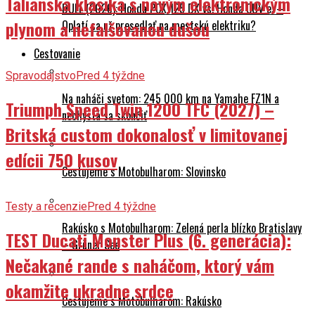
Talianska klasika s novým elektronickým
DUEL (2026): Honda PCX 125 DX vs. Honda CUV e: –
plynom a nefalšovanou dušou
Oplatí sa už presedlať na mestskú elektriku?
Cestovanie
Spravodajstvo
Pred 4 týždne
Na naháči svetom: 245 000 km na Yamahe FZ1N a
Triumph Speed Twin 1200 TFC (2027) –
nechystá sa skončiť
Britská custom dokonalosť v limitovanej
edícii 750 kusov
Cestujeme s Motobulharom: Slovinsko
Testy a recenzie
Pred 4 týždne
Rakúsko s Motobulharom: Zelená perla blízko Bratislavy
TEST Ducati Monster Plus (6. generácia):
– Grüner See
Nečakané rande s naháčom, ktorý vám
okamžite ukradne srdce
Cestujeme s Motobulharom: Rakúsko