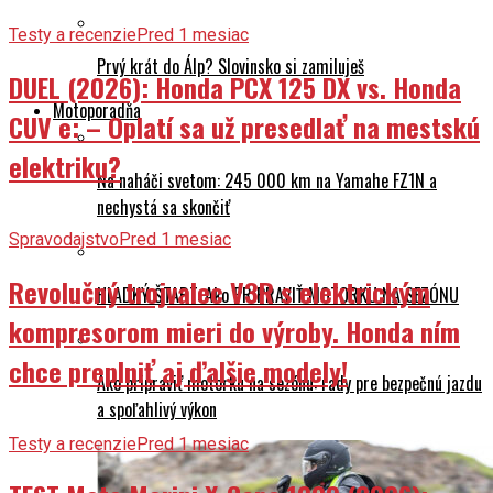
Testy a recenzie
Pred 1 mesiac
Prvý krát do Álp? Slovinsko si zamiluješ
DUEL (2026): Honda PCX 125 DX vs. Honda
Motoporadňa
CUV e: – Oplatí sa už presedlať na mestskú
elektriku?
Na naháči svetom: 245 000 km na Yamahe FZ1N a
nechystá sa skončiť
Spravodajstvo
Pred 1 mesiac
Revolučný trojvalec V3R s elektrickým
HLADKÝ ŠTART: Ako PRIPRAVIŤ MOTORKU NA SEZÓNU
kompresorom mieri do výroby. Honda ním
chce preplniť aj ďalšie modely!
Ako pripraviť motorku na sezónu: rady pre bezpečnú jazdu
a spoľahlivý výkon
Testy a recenzie
Pred 1 mesiac