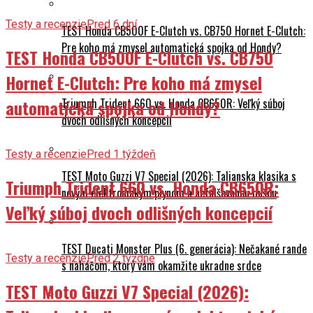
Testy a recenzie
Pred 6 dní
TEST Honda CB500F E-Clutch vs. CB750 Hornet E-Clutch:
Pre koho má zmysel automatická spojka od Hondy?
TEST Honda CB500F E-Clutch vs. CB750
Hornet E-Clutch: Pre koho má zmysel
automatická spojka od Hondy?
Triumph Trident 660 vs. Honda CB650R: Veľký súboj
dvoch odlišných koncepcií
Testy a recenzie
Pred 1 týždeň
TEST Moto Guzzi V7 Special (2026): Talianska klasika s
Triumph Trident 660 vs. Honda CB650R:
novým elektronickým plynom a nefalšovanou dušou
Veľký súboj dvoch odlišných koncepcií
TEST Ducati Monster Plus (6. generácia): Nečakané rande
Testy a recenzie
Pred 2 týždne
s naháčom, ktorý vám okamžite ukradne srdce
TEST Moto Guzzi V7 Special (2026):