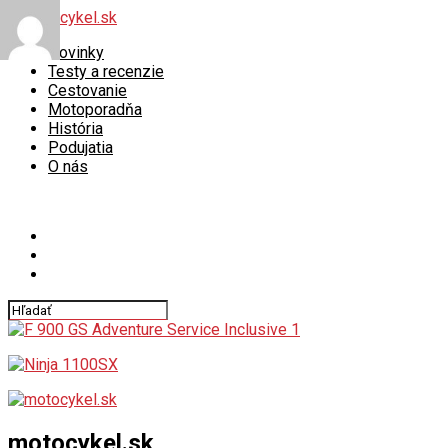
Novinky
Testy a recenzie
Cestovanie
Motoporadňa
História
Podujatia
O nás
Connect with us
motocykel.sk