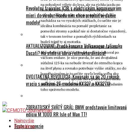
na pohodové výlety do lesa, ale na rýchlu jazdu po
Revolučný trojvalec V3R s elektrickým kompresorom
motokrosovej trati a tomu zodpovedá priebeh
mieri do výroby. Honda ním chce preplniť aj ďalšie
výkonu. Malý dvojtakt má síce dosť výkonu, no
nachádza sa vo vysokých otáčkach, čo určite nie je
modely!
ideálna kombinácia na pomalé prepletanie sa
pomedzi stromy a pokiaľ nie si dostatočne vyjazdený,
tak v tesnom teréne a pomalých rýchlostiach sa
budeš trápiť ty aj motorka.
AKTUALIZOVANÉ: Predá koncern Volkswagen taliansku
V tomto prípade by som sa aj s ohľadom na tvoje
Ducati? Na stole je obria reštrukturalizácia!
požiadavky 2T do 125 ccm asi radšej poobzeral po
väčšom endure. Je síce pravda, že ani dvojtaktná
súťažná 125-ka sa nebude štverať do strmého kopca
na štvrť plynu a rovnako potrebuje vyššie otáčky, no do
lesného terénu je to určite oveľa lepšia voľba ako
DVOJTAKTNÁ REVOLÚCIA: Kawasaki sa po 20 rokoch
malý motokrosový špeciál. No a podľa tvojho nicku
vracia s veľkými 2T modelmi KX327 a KX327X!
predpokladám, že nebudeš mať problém s hľadaním
toho správneho modelu.
ZBERATEĽSKÝ SVÄTÝ GRÁL: BMW predstavuje limitovanú
edíciu M 1000 RR Isle of Man TT!
Najnovšie
Testy a recenzie
Populárne