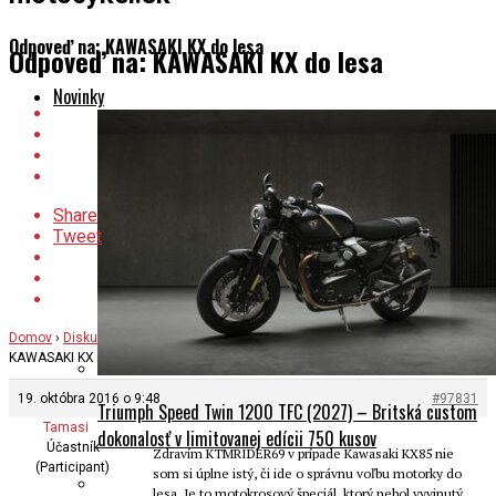
Odpoveď na: KAWASAKI KX do lesa
Odpoveď na: KAWASAKI KX do lesa
Novinky
Share
Tweet
Domov
›
Diskusné Fóra
›
Motoporadňa
›
KAWASAKI KX do lesa
›
Odpoveď na:
KAWASAKI KX do lesa
19. októbra 2016 o 9:48
#97831
Triumph Speed Twin 1200 TFC (2027) – Britská custom
Tamasi
dokonalosť v limitovanej edícii 750 kusov
Účastník
Zdravím KTMRIDER69 v prípade Kawasaki KX85 nie
(Participant)
som si úplne istý, či ide o správnu voľbu motorky do
lesa. Je to motokrosový špeciál, ktorý nebol vyvinutý