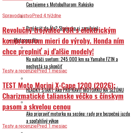
Cestujeme s Motobulharom: Rakúsko
Spravodajstvo
Pred 4 týždne
Revolučný trojvalec V3R s elektrickým
Prvý krát do Álp? Slovinsko si zamiluješ
kompresorom mieri do výroby. Honda ním
Motoporadňa
chce preplniť aj ďalšie modely!
Na naháči svetom: 245 000 km na Yamahe FZ1N a
nechystá sa skončiť
Testy a recenzie
Pred 1 mesiac
TEST Moto Morini X-Cape 1200 (2026):
HLADKÝ ŠTART: Ako PRIPRAVIŤ MOTORKU NA SEZÓNU
Charizmatické talianske véčko s čínskym
pasom a skvelou cenou
Ako pripraviť motorku na sezónu: rady pre bezpečnú jazdu
a spoľahlivý výkon
Testy a recenzie
Pred 1 mesiac