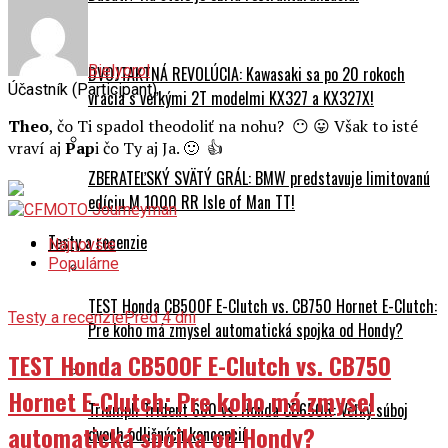
Bielyorol
DVOJTAKTNÁ REVOLÚCIA: Kawasaki sa po 20 rokoch
Účastník (Participant)
vracia s veľkými 2T modelmi KX327 a KX327X!
Theo
, čo Ti spadol theodoliť na nohu? 😶 😛 Však to isté
vraví aj
Pap
i čo Ty aj Ja. 🙂 👍
ZBERATEĽSKÝ SVÄTÝ GRÁL: BMW predstavuje limitovanú
edíciu M 1000 RR Isle of Man TT!
Testy a recenzie
Najnovšie
Populárne
TEST Honda CB500F E-Clutch vs. CB750 Hornet E-Clutch:
Testy a recenzie
Pred 4 dni
Pre koho má zmysel automatická spojka od Hondy?
TEST Honda CB500F E-Clutch vs. CB750
Hornet E-Clutch: Pre koho má zmysel
Triumph Trident 660 vs. Honda CB650R: Veľký súboj
automatická spojka od Hondy?
dvoch odlišných koncepcií