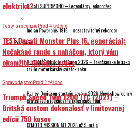
elektriku?
Ducati SUPERMONO – Legendárny jednorožec
Testy a recenzie
Pred 4 týždne
Indian Powerplus 1916 – nezastaviteľný rekordér
TEST Ducati Monster Plus (6. generácia):
Podujatia
Nečakané rande s naháčom, ktorý vám
okamžite ukradne srdce
REPORTÁŽ: Mototest Camp 2026 – Trenčianske letisko
zažilo motorkársky sviatok roku
Spravodajstvo
Pred 3 týždne
Harley-Davidson štartuje sezónu 2026: Nový showroom v
Triumph Speed Twin 1200 TFC (2027) –
Bratislave a legendárna Experience Tour
Britská custom dokonalosť v limitovanej
edícii 750 kusov
CFMOTO MISSION MT 2026 už 9. mája