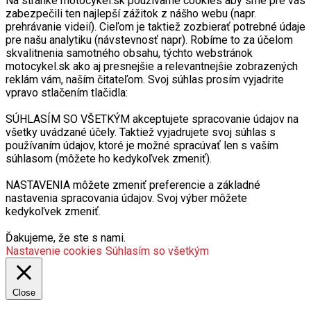
Na stránke motocykel.sk používame cookies aby sme pre vás
zabezpečili ten najlepší zážitok z nášho webu (napr.
prehrávanie videií). Cieľom je taktiež zozbierať potrebné údaje
pre našu analytiku (návstevnosť napr). Robíme to za účelom
skvalitnenia samotného obsahu, týchto webstránok
motocykel.sk ako aj presnejšie a relevantnejšie zobrazených
reklám vám, naším čitateľom. Svoj súhlas prosím vyjadrite
vpravo stlačením tlačidla:
SÚHLASÍM SO VŠETKÝM akceptujete spracovanie údajov na
všetky uvádzané účely. Taktiež vyjadrujete svoj súhlas s
používaním údajov, ktoré je možné spracúvať len s vaším
súhlasom (môžete ho kedykoľvek zmeniť).
NASTAVENIA môžete zmeniť preferencie a základné
nastavenia spracovania údajov. Svoj výber môžete
kedykoľvek zmeniť.
Ďakujeme, že ste s nami.
Nastavenie cookies
Súhlasím so všetkým
Close