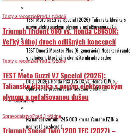
Testy a recenzie
Pred 1 týždeň
TEST Moto Guzzi V7 Special (2026): Talianska klasika s
novým elektronickým plynom a nefalšovanou dušou
Triumph Trident 660 vs. Honda CB650R:
Veľký súboj dvoch odlišných koncepcií
TEST Ducati Monster Plus (6. generácia): Nečakané rande
s naháčom, ktorý vám okamžite ukradne srdce
Testy a recenzie
Pred 2 týždne
TEST Moto Guzzi V7 Special (2026):
DUEL (2026): Honda PCX 125 DX vs. Honda CUV e: –
Talianska klasika s novým elektronickým
Oplatí sa už presedlať na mestskú elektriku?
plynom a nefalšovanou dušou
Cestovanie
Spravodajstvo
Pred 3 týždne
Na naháči svetom: 245 000 km na Yamahe FZ1N a
nechystá sa skončiť
Triumph Speed Twin 1200 TFC (2027) –