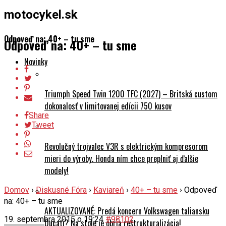
motocykel.sk
Odpoveď na: 40+ – tu sme
Odpoveď na: 40+ – tu sme
Novinky
Triumph Speed Twin 1200 TFC (2027) – Britská custom
dokonalosť v limitovanej edícii 750 kusov
Share
Tweet
Revolučný trojvalec V3R s elektrickým kompresorom
mieri do výroby. Honda ním chce preplniť aj ďalšie
modely!
Domov
›
Diskusné Fóra
›
Kaviareň
›
40+ – tu sme
›
Odpoveď
na: 40+ – tu sme
AKTUALIZOVANÉ: Predá koncern Volkswagen taliansku
19. septembra 2015 o 19:24
#98102
Ducati? Na stole je obria reštrukturalizácia!