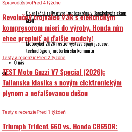
Spravodajstvo
Pred 4 týždne
Orientačná rally otvorí motosezónu v Banskobystrickom
Revolučný trojvalec V3R s elektrickým
kraji
kompresorom mieri do výroby. Honda ním
chce preplniť aj ďalšie modely!
Motocykel 2026 rastie: výstava spája jazdcov,
technológie aj motorkársku komunitu
Testy a recenzie
Pred 2 týždne
O nás
TEST Moto Guzzi V7 Special (2026):
Talianska klasika s novým elektronickým
plynom a nefalšovanou dušou
Testy a recenzie
Pred 1 týždeň
Triumph Trident 660 vs. Honda CB650R: