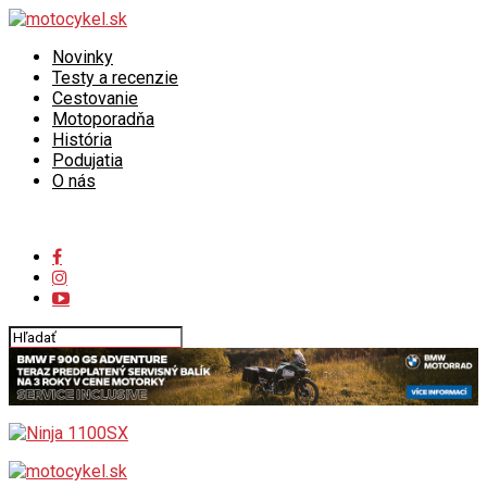
Novinky
Testy a recenzie
Cestovanie
Motoporadňa
História
Podujatia
O nás
Connect with us