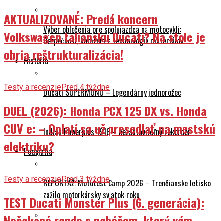
AKTUALIZOVANÉ: Predá koncern
Výber oblečenia pre spolujazdca na motocykli:
Volkswagen taliansku Ducati? Na stole je
Bezpečnosť, komfort a technológie materiálov
obria reštrukturalizácia!
História
Testy a recenzie
Pred 4 týždne
Ducati SUPERMONO – Legendárny jednorožec
DUEL (2026): Honda PCX 125 DX vs. Honda
CUV e: – Oplatí sa už presedlať na mestskú
Indian Powerplus 1916 – nezastaviteľný rekordér
elektriku?
Podujatia
Testy a recenzie
Pred 3 týždne
REPORTÁŽ: Mototest Camp 2026 – Trenčianske letisko
zažilo motorkársky sviatok roku
TEST Ducati Monster Plus (6. generácia):
Nečakané rande s naháčom, ktorý vám