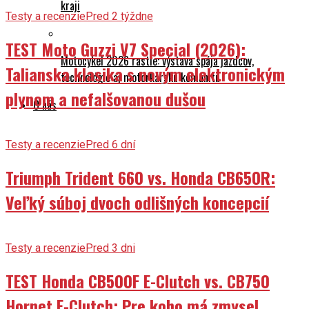
kraji
Testy a recenzie
Pred 2 týždne
TEST Moto Guzzi V7 Special (2026):
Motocykel 2026 rastie: výstava spája jazdcov,
Talianska klasika s novým elektronickým
technológie aj motorkársku komunitu
plynom a nefalšovanou dušou
O nás
Testy a recenzie
Pred 6 dní
Triumph Trident 660 vs. Honda CB650R:
Veľký súboj dvoch odlišných koncepcií
Testy a recenzie
Pred 3 dni
TEST Honda CB500F E-Clutch vs. CB750
Hornet E-Clutch: Pre koho má zmysel