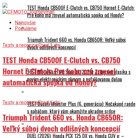
TEST Honda CB500F E-Clutch vs. CB750 Hornet E-Clutch:
Pre koho má zmysel automatická spojka od Hondy?
Najnovšie
Populárne
Triumph Trident 660 vs. Honda CB650R: Veľký súboj
Testy a recenzie
Pred 3 dni
dvoch odlišných koncepcií
TEST Honda CB500F E-Clutch vs. CB750
Hornet E-Clutch: Pre koho má zmysel
TEST Moto Guzzi V7 Special (2026): Talianska klasika s
novým elektronickým plynom a nefalšovanou dušou
automatická spojka od Hondy?
Testy a recenzie
Pred 6 dní
TEST Ducati Monster Plus (6. generácia): Nečakané rande
s naháčom, ktorý vám okamžite ukradne srdce
Triumph Trident 660 vs. Honda CB650R:
Veľký súboj dvoch odlišných koncepcií
DUEL (2026): Honda PCX 125 DX vs. Honda CUV e: –