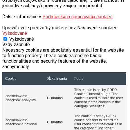
osobných údajov, ako IP adresa alebo iné). Máte možnosť si
jednotlivé súhlasy/oprávnený záujem prispôsobiť.
Ďalšie informácie v
Podmienkach spracúvania cookies
.
Upraviť svoje predvoľby môžete cez Nastavenie cookies.
Vyžadované
Vyžadované
Vždy zapnuté
Necessary cookies are absolutely essential for the website
to function properly. These cookies ensure basic
functionalities and security features of the website,
anonymously.
Cookie
Dĺžka trvania
Popis
This cookie is set by GDPR
Cookie Consent plugin. The
cookielawinfo-
11 months
cookie is used to store the user
checkbox-analytics
consent for the cookies in the
category "Analytics".
The cookie is set by GDPR
cookielawinfo-
cookie consent to record the
11 months
checkbox-functional
user consent for the cookies in
the category "Functional".