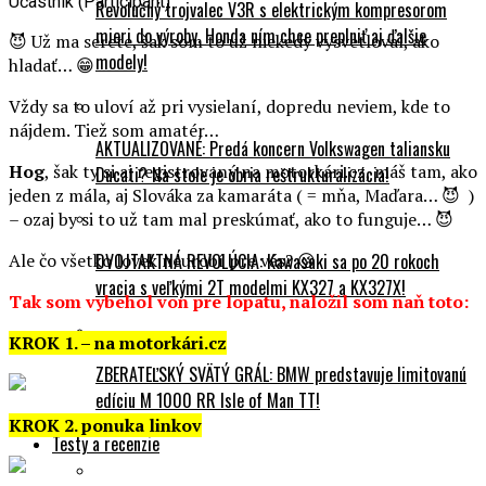
Účastník (Participant)
Revolučný trojvalec V3R s elektrickým kompresorom
mieri do výroby. Honda ním chce preplniť aj ďalšie
😈 Už ma serete, šak som to už niekedy vysvetloval, ako
modely!
hladať… 😁
Vždy sa to uloví až pri vysielaní, dopredu neviem, kde to
nájdem. Tiež som amatér…
AKTUALIZOVANÉ: Predá koncern Volkswagen taliansku
Hog
, šak ty si aj registrovaný na motorkári.cz, máš tam, ako
Ducati? Na stole je obria reštrukturalizácia!
jeden z mála, aj Slováka za kamaráta ( = mňa, Maďara… 😈 )
– ozaj by si to už tam mal preskúmať, ako to funguje… 😈
Ale čo všetko lovek neurobí pre vás? 😘
DVOJTAKTNÁ REVOLÚCIA: Kawasaki sa po 20 rokoch
vracia s veľkými 2T modelmi KX327 a KX327X!
Tak som vybehol von pre lopatu, naložil som naň toto:
KROK 1. – na motorkári.cz
ZBERATEĽSKÝ SVÄTÝ GRÁL: BMW predstavuje limitovanú
edíciu M 1000 RR Isle of Man TT!
KROK 2. ponuka linkov
Testy a recenzie