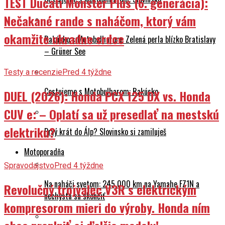
TEST Ducati Monster Plus (6. generácia):
Nečakané rande s naháčom, ktorý vám
okamžite ukradne srdce
Rakúsko s Motobulharom: Zelená perla blízko Bratislavy
– Grüner See
Testy a recenzie
Pred 4 týždne
Cestujeme s Motobulharom: Rakúsko
DUEL (2026): Honda PCX 125 DX vs. Honda
CUV e: – Oplatí sa už presedlať na mestskú
elektriku?
Prvý krát do Álp? Slovinsko si zamiluješ
Motoporadňa
Spravodajstvo
Pred 4 týždne
Na naháči svetom: 245 000 km na Yamahe FZ1N a
Revolučný trojvalec V3R s elektrickým
nechystá sa skončiť
kompresorom mieri do výroby. Honda ním