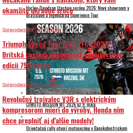
Harley-Davidson štartuje sezónu 2026: Nový showroom v
okamžite ukradne srdce
Bratislave a legendárna Experience Tour
Spravodajstvo
Pred 3 týždne
Triumph Speed Twin 1200 TFC (2027) –
Britská custom dokonalosť v limitovanej
edícii 750 kusov
Spravodajstvo
Pred 4 týždne
Revolučný trojvalec V3R s elektrickým
CFMOTO MISSION MT 2026 už 9. mája
kompresorom mieri do výroby. Honda ním
chce preplniť aj ďalšie modely!
Orientačná rally otvorí motosezónu v Banskobystrickom