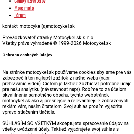
Články užívateľov
Moje moto
Fórum
kontakt: motocykel(a)motocykel.sk
Prevádzkovateľ stránky Motocykel.sk s. r. o.
Všetky práva vyhradené © 1999-2026 Motocykel.sk
Ochrana osobných údajov
Na stránke motocykel.sk používame cookies aby sme pre vás
zabezpečili ten najlepší zážitok z nášho webu (napr.
prehrávanie videií). Cieľom je taktiež zozbierať potrebné údaje
pre našu analytiku (návstevnosť napr). Robíme to za účelom
skvalitnenia samotného obsahu, týchto webstránok
motocykel.sk ako aj presnejšie a relevantnejšie zobrazených
reklám vám, naším čitateľom. Svoj súhlas prosím vyjadrite
vpravo stlačením tlačidla:
SÚHLASÍM SO VŠETKÝM akceptujete spracovanie údajov na
všetky uvádzané účely. Taktiež vyjadrujete svoj súhlas s