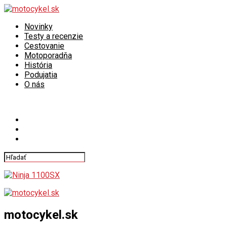
Novinky
Testy a recenzie
Cestovanie
Motoporadňa
História
Podujatia
O nás
Connect with us
motocykel.sk