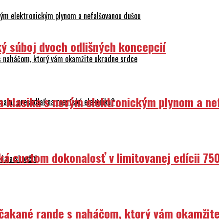
ovým elektronickým plynom a nefalšovanou dušou
ý súboj dvoch odlišných koncepcií
 s naháčom, ktorý vám okamžite ukradne srdce
ka klasika s novým elektronickým plynom a n
sa už presedlať na mestskú elektriku?
ká custom dokonalosť v limitovanej edícii 75
á sa skončiť
Nečakané rande s naháčom, ktorý vám okamžit