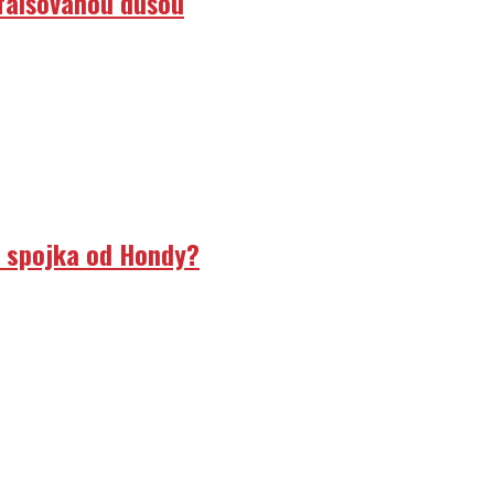
efalšovanou dušou
á spojka od Hondy?