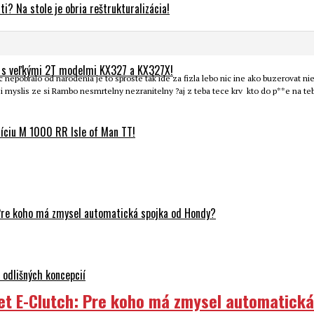
? Na stole je obria reštrukturalizácia!
 s veľkými 2T modelmi KX327 a KX327X!
 nepobralo od narodenia je to sproste tak ide za fizla lebo nic ine ako buzerovat ni
i myslis ze si Rambo nesmrtelny nezranitelny ?aj z teba tece krv kto do p**e na teba
ciu M 1000 RR Isle of Man TT!
Pre koho má zmysel automatická spojka od Hondy?
odlišných koncepcií
et E-Clutch: Pre koho má zmysel automatick