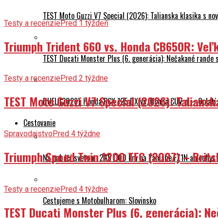
TEST Moto Guzzi V7 Special (2026): Talianska klasika s n
Testy a recenzie
Pred 1 týždeň
Triumph Trident 660 vs. Honda CB650R: Veľk
TEST Ducati Monster Plus (6. generácia): Nečakané rande
Testy a recenzie
Pred 2 týždne
TEST Moto Guzzi V7 Special (2026): Talians
DUEL (2026): Honda PCX 125 DX vs. Honda CUV e: – Oplatí 
Cestovanie
Spravodajstvo
Pred 4 týždne
Triumph Speed Twin 1200 TFC (2027) – Brits
Na naháči svetom: 245 000 km na Yamahe FZ1N a nechyst
Testy a recenzie
Pred 4 týždne
Cestujeme s Motobulharom: Slovinsko
TEST Ducati Monster Plus (6. generácia): 