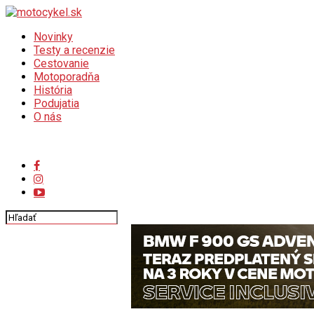
Novinky
Testy a recenzie
Cestovanie
Motoporadňa
História
Podujatia
O nás
Connect with us