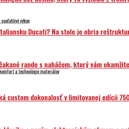
 spoľahlivý výkon
liansku Ducati? Na stole je obria reštruktur
Nečakané rande s naháčom, ktorý vám okamžit
 komfort a technológie materiálov
ká custom dokonalosť v limitovanej edícii 75