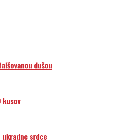
efalšovanou dušou
0 kusov
e ukradne srdce