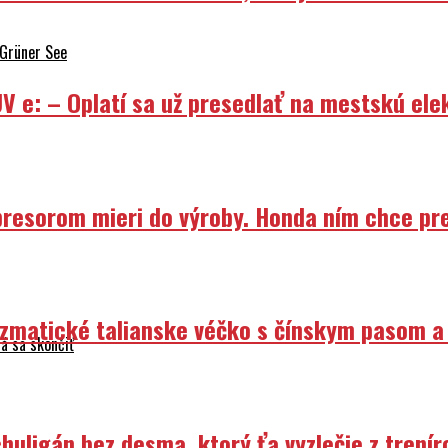
 Grüner See
V e: – Oplatí sa už presedlať na mestskú ele
resorom mieri do výroby. Honda ním chce prep
izmatické talianske véčko s čínskym pasom a
á sa skončiť
uligán bez desma, ktorý ťa vyzlečie z trenír