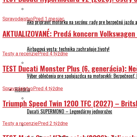
Spravodajstvo
Pred 1 mesiac
Ako pripraviť motorku na sezónu: rady pre bezpečnú jazdu a
AKTUALIZOVANÉ: Predá koncern Volkswagen ta
Airbagová vesta: technika zachraňuje životy!
Testy a recenzie
Pred 4 týždne
TEST Ducati Monster Plus (6. generácia): 
Výber oblečenia pre spolujazdca na motocykli: Bezpečnosť,
Spravodajstvo
Pred 4 týždne
História
Triumph Speed Twin 1200 TFC (2027) – Brits
Ducati SUPERMONO – Legendárny jednorožec
Testy a recenzie
Pred 2 týždne