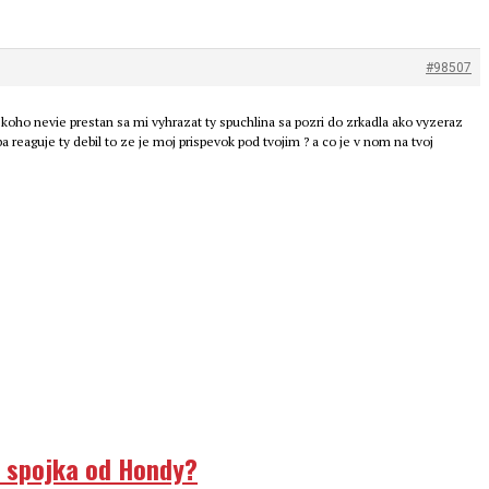
#98507
ekoho nevie prestan sa mi vyhrazat ty spuchlina sa pozri do zrkadla ako vyzeraz
 reaguje ty debil to ze je moj prispevok pod tvojim ? a co je v nom na tvoj
á spojka od Hondy?