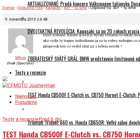
AKTUALIZOVANÉ: Predá koncern Volkswagen taliansku Ducati
Domov
›
Diskusné Fóra
›
Kaviareň
›
40+ – tu sme
›
Odpoveď na: 40+ – tu sme
9. novembra 2015 o 0:48
DVOJTAKTNÁ REVOLÚCIA: Kawasaki sa po 20 rokoch vracia
Fizel zostane fizlom aj ked je byvaly rozumu to nikdy moc
ako vydis ty trapne individuum ja sa ta vobec nebojim co s
prispevok ten co vedel citat uz s tebou nerobi ?
ZBERATEĽSKÝ SVÄTÝ GRÁL: BMW predstavuje limitovanú edí
Mlhos
Divák (Spectator)
Testy a recenzie
TEST Honda CB500F E-Clutch vs. CB750 Hornet E-Clutch: 
Najnovšie
Populárne
Testy a recenzie
Pred 6 dní
Triumph Trident 660 vs. Honda CB650R: Veľký súboj dvoch 
TEST Honda CB500F E-Clutch vs. CB750 Horn