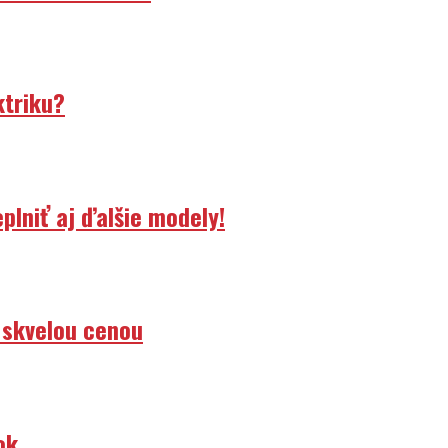
ktriku?
lniť aj ďalšie modely!
 skvelou cenou
ok