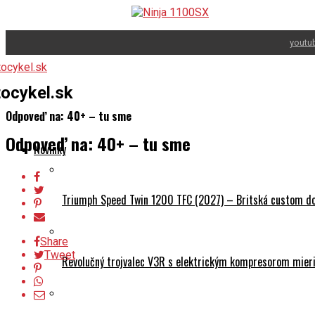
youtu
ocykel.sk
Odpoveď na: 40+ – tu sme
Odpoveď na: 40+ – tu sme
Novinky
Triumph Speed Twin 1200 TFC (2027) – Britská custom dok
Share
Tweet
Revolučný trojvalec V3R s elektrickým kompresorom mieri 