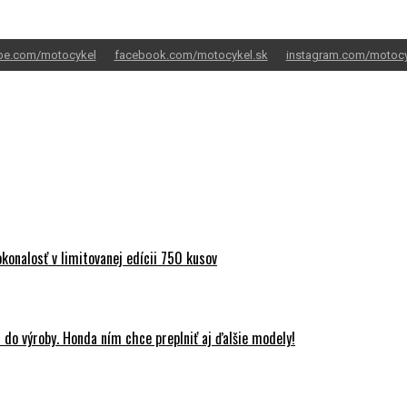
be.com/motocykel
facebook.com/motocykel.sk
instagram.com/motocy
onalosť v limitovanej edícii 750 kusov
do výroby. Honda ním chce preplniť aj ďalšie modely!