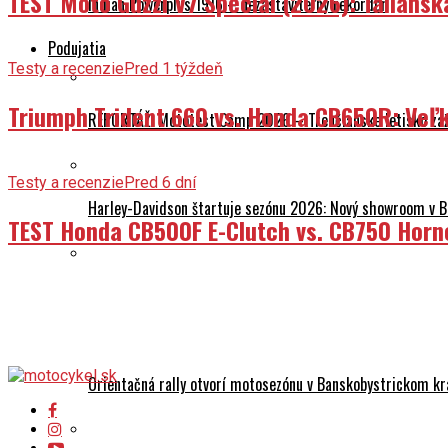
TEST Moto Guzzi V7 Special (2026): Talians
Indian Powerplus 1916 – nezastaviteľný rekordér
Podujatia
Testy a recenzie
Pred 1 týždeň
Triumph Trident 660 vs. Honda CB650R: Veľk
REPORTÁŽ: Mototest Camp 2026 – Trenčianske letisko zaž
Testy a recenzie
Pred 6 dní
Harley-Davidson štartuje sezónu 2026: Nový showroom v Br
TEST Honda CB500F E-Clutch vs. CB750 Horn
CFMOTO MISSION MT 2026 už 9. mája
Orientačná rally otvorí motosezónu v Banskobystrickom kr