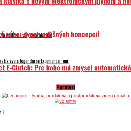
ka klasika s novým elektronickým plynom a n
ý súboj dvoch odlišných koncepcií
ilo motorkársky sviatok roku
atislave a legendárna Experience Tour
et E-Clutch: Pre koho má zmysel automatick
Partneri
aji