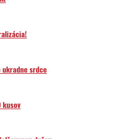
alizácia!
e ukradne srdce
0 kusov