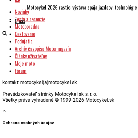
Motocykel 2026 rastie: výstava spája jazdcov, technológi
Novinky
Testy a recenzie
O nás
Motoporadňa
Cestovanie
Podujatia
Archív časopisu Motomagazín
Články užívateľov
Moje moto
Fórum
kontakt: motocykel(a)motocykel.sk
Prevádzkovateľ stránky Motocykel.sk s. r. o.
Všetky práva vyhradené © 1999-2026 Motocykel.sk
Ochrana osobných údajov