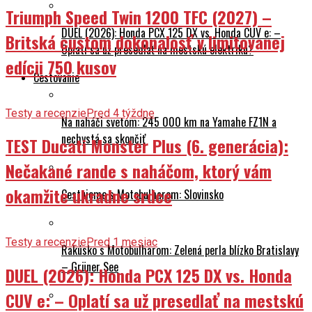
Triumph Speed Twin 1200 TFC (2027) –
DUEL (2026): Honda PCX 125 DX vs. Honda CUV e: –
Britská custom dokonalosť v limitovanej
Oplatí sa už presedlať na mestskú elektriku?
edícii 750 kusov
Cestovanie
Testy a recenzie
Pred 4 týždne
Na naháči svetom: 245 000 km na Yamahe FZ1N a
nechystá sa skončiť
TEST Ducati Monster Plus (6. generácia):
Nečakané rande s naháčom, ktorý vám
okamžite ukradne srdce
Cestujeme s Motobulharom: Slovinsko
Testy a recenzie
Pred 1 mesiac
Rakúsko s Motobulharom: Zelená perla blízko Bratislavy
– Grüner See
DUEL (2026): Honda PCX 125 DX vs. Honda
CUV e: – Oplatí sa už presedlať na mestskú