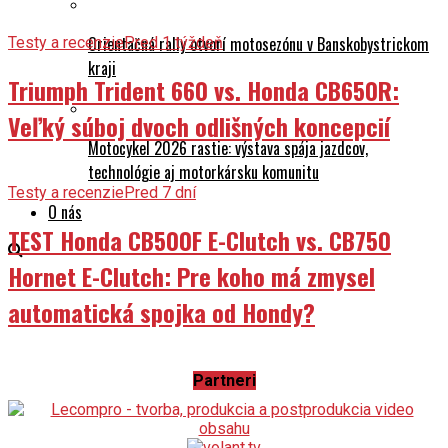
Orientačná rally otvorí motosezónu v Banskobystrickom
Testy a recenzie
Pred 1 týždeň
kraji
Triumph Trident 660 vs. Honda CB650R:
Veľký súboj dvoch odlišných koncepcií
Motocykel 2026 rastie: výstava spája jazdcov,
technológie aj motorkársku komunitu
Testy a recenzie
Pred 7 dní
O nás
TEST Honda CB500F E-Clutch vs. CB750
Hornet E-Clutch: Pre koho má zmysel
automatická spojka od Hondy?
Partneri