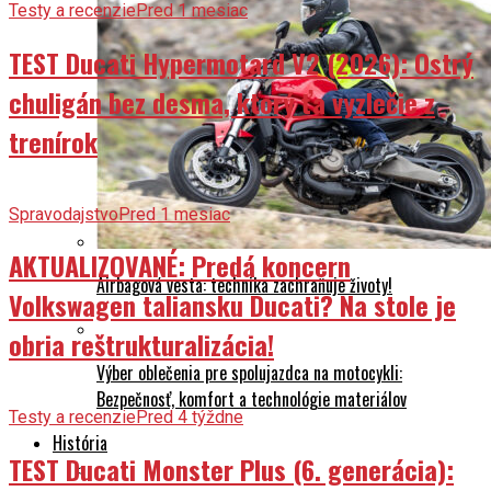
Testy a recenzie
Pred 1 mesiac
TEST Ducati Hypermotard V2 (2026): Ostrý
chuligán bez desma, ktorý ťa vyzlečie z
trenírok
Spravodajstvo
Pred 1 mesiac
AKTUALIZOVANÉ: Predá koncern
Airbagová vesta: technika zachraňuje životy!
Volkswagen taliansku Ducati? Na stole je
obria reštrukturalizácia!
Výber oblečenia pre spolujazdca na motocykli:
Bezpečnosť, komfort a technológie materiálov
Testy a recenzie
Pred 4 týždne
História
TEST Ducati Monster Plus (6. generácia):