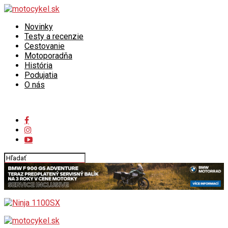
Novinky
Testy a recenzie
Cestovanie
Motoporadňa
História
Podujatia
O nás
Connect with us