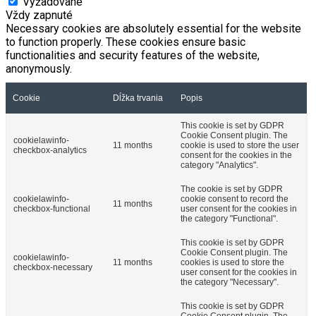
Vyžadované
Vždy zapnuté
Necessary cookies are absolutely essential for the website
to function properly. These cookies ensure basic
functionalities and security features of the website,
anonymously.
Cookie
Dĺžka trvania
Popis
This cookie is set by GDPR
Cookie Consent plugin. The
cookielawinfo-
11 months
cookie is used to store the user
checkbox-analytics
consent for the cookies in the
category "Analytics".
The cookie is set by GDPR
cookielawinfo-
cookie consent to record the
11 months
checkbox-functional
user consent for the cookies in
the category "Functional".
This cookie is set by GDPR
Cookie Consent plugin. The
cookielawinfo-
11 months
cookies is used to store the
checkbox-necessary
user consent for the cookies in
the category "Necessary".
This cookie is set by GDPR
Cookie Consent plugin. The