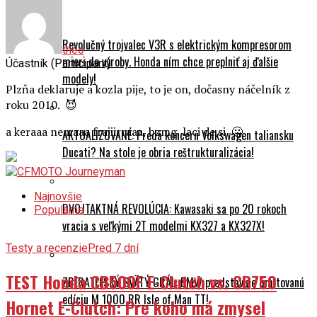
Revolučný trojvalec V3R s elektrickým kompresorom
theo
mieri do výroby. Honda ním chce preplniť aj ďalšie
Účastník (Participant)
modely!
Plzňa deklaruje a kozla pije, to je on, dočasny náčelník z
roku 2010. 😈
a keraaa nemaaa frajiirraaa, bzmg, laci de si 🤐
AKTUALIZOVANÉ: Predá koncern Volkswagen taliansku
Ducati? Na stole je obria reštrukturalizácia!
Najnovšie
DVOJTAKTNÁ REVOLÚCIA: Kawasaki sa po 20 rokoch
Populárne
vracia s veľkými 2T modelmi KX327 a KX327X!
Testy a recenzie
Pred 7 dní
TEST Honda CB500F E-Clutch vs. CB750
ZBERATEĽSKÝ SVÄTÝ GRÁL: BMW predstavuje limitovanú
edíciu M 1000 RR Isle of Man TT!
Hornet E-Clutch: Pre koho má zmysel