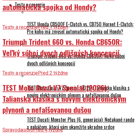
Testy a recenzie
automatická spojka od Hondy?
TEST Honda CB500F E-Clutch vs. CB750 Hornet E-Clutch:
Testy a recenzie
Pred 1 týždeň
Pre koho má zmysel automatická spojka od Hondy?
Triumph Trident 660 vs. Honda CB650R:
Veľký súboj dvoch odlišných koncepcií
Triumph Trident 660 vs. Honda CB650R: Veľký súboj
dvoch odlišných koncepcií
Testy a recenzie
Pred 2 týždne
TEST Moto Guzzi V7 Special (2026):
TEST Moto Guzzi V7 Special (2026): Talianska klasika s
novým elektronickým plynom a nefalšovanou dušou
Talianska klasika s novým elektronickým
plynom a nefalšovanou dušou
TEST Ducati Monster Plus (6. generácia): Nečakané rande
s naháčom, ktorý vám okamžite ukradne srdce
Spravodajstvo
Pred 4 týždne