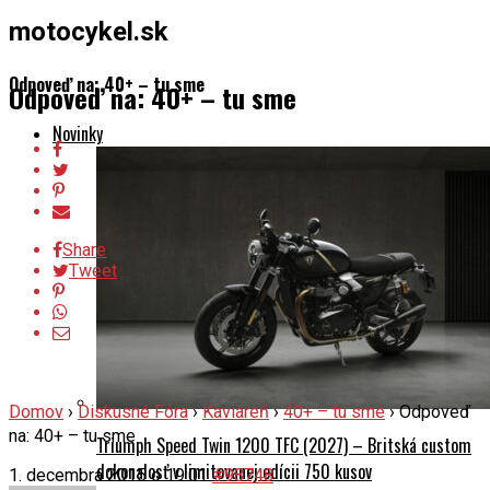
motocykel.sk
Odpoveď na: 40+ – tu sme
Odpoveď na: 40+ – tu sme
Novinky
Share
Tweet
Domov
›
Diskusné Fóra
›
Kaviareň
›
40+ – tu sme
›
Odpoveď
na: 40+ – tu sme
Triumph Speed Twin 1200 TFC (2027) – Britská custom
dokonalosť v limitovanej edícii 750 kusov
1. decembra 2015 o 19:01
#98748