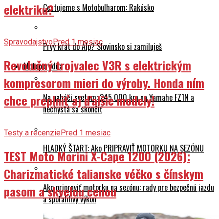
elektriku?
Cestujeme s Motobulharom: Rakúsko
Spravodajstvo
Pred 1 mesiac
Prvý krát do Álp? Slovinsko si zamiluješ
Revolučný trojvalec V3R s elektrickým
Motoporadňa
kompresorom mieri do výroby. Honda ním
Na naháči svetom: 245 000 km na Yamahe FZ1N a
chce preplniť aj ďalšie modely!
nechystá sa skončiť
Testy a recenzie
Pred 1 mesiac
HLADKÝ ŠTART: Ako PRIPRAVIŤ MOTORKU NA SEZÓNU
TEST Moto Morini X-Cape 1200 (2026):
Charizmatické talianske véčko s čínskym
Ako pripraviť motorku na sezónu: rady pre bezpečnú jazdu
pasom a skvelou cenou
a spoľahlivý výkon