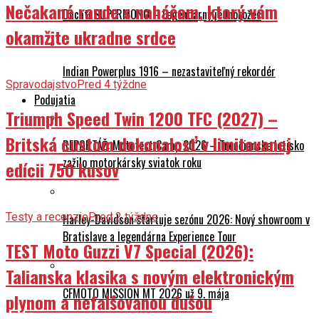
Nečakané rande s naháčom, ktorý vám
Ducati SUPERMONO – Legendárny jednorožec
okamžite ukradne srdce
Indian Powerplus 1916 – nezastaviteľný rekordér
Spravodajstvo
Pred 4 týždne
Podujatia
Triumph Speed Twin 1200 TFC (2027) –
Britská custom dokonalosť v limitovanej
REPORTÁŽ: Mototest Camp 2026 – Trenčianske letisko
zažilo motorkársky sviatok roku
edícii 750 kusov
Testy a recenzie
Pred 2 týždne
Harley-Davidson štartuje sezónu 2026: Nový showroom v
Bratislave a legendárna Experience Tour
TEST Moto Guzzi V7 Special (2026):
Talianska klasika s novým elektronickým
CFMOTO MISSION MT 2026 už 9. mája
plynom a nefalšovanou dušou