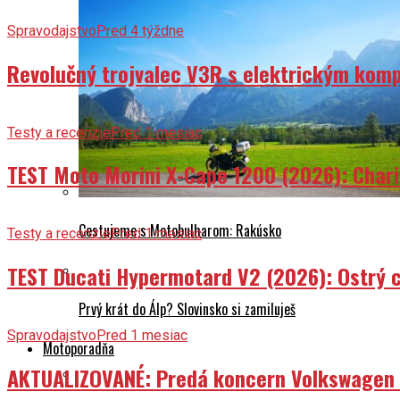
Spravodajstvo
Pred 4 týždne
Revolučný trojvalec V3R s elektrickým komp
Testy a recenzie
Pred 1 mesiac
TEST Moto Morini X-Cape 1200 (2026): Char
Cestujeme s Motobulharom: Rakúsko
Testy a recenzie
Pred 1 mesiac
TEST Ducati Hypermotard V2 (2026): Ostrý ch
Prvý krát do Álp? Slovinsko si zamiluješ
Spravodajstvo
Pred 1 mesiac
Motoporadňa
AKTUALIZOVANÉ: Predá koncern Volkswagen ta
Na naháči svetom: 245 000 km na Yamahe FZ1N a nechyst