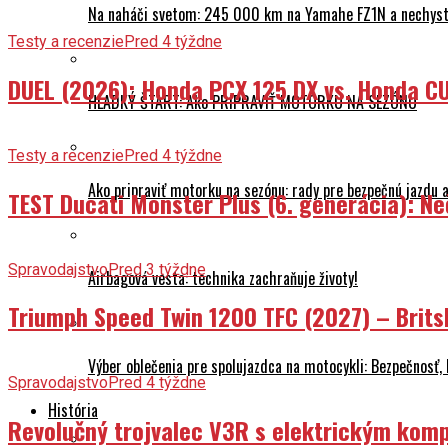
Testy a recenzie
Pred 4 týždne
DUEL (2026): Honda PCX 125 DX vs. Honda CU
HLADKÝ ŠTART: Ako PRIPRAVIŤ MOTORKU NA SEZÓNU
Testy a recenzie
Pred 4 týždne
Ako pripraviť motorku na sezónu: rady pre bezpečnú jazdu a
TEST Ducati Monster Plus (6. generácia): 
Spravodajstvo
Pred 3 týždne
Airbagová vesta: technika zachraňuje životy!
Triumph Speed Twin 1200 TFC (2027) – Brits
Výber oblečenia pre spolujazdca na motocykli: Bezpečnosť,
Spravodajstvo
Pred 4 týždne
História
Revolučný trojvalec V3R s elektrickým komp