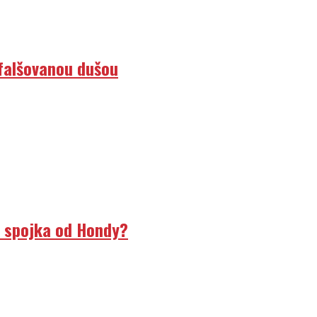
efalšovanou dušou
á spojka od Hondy?