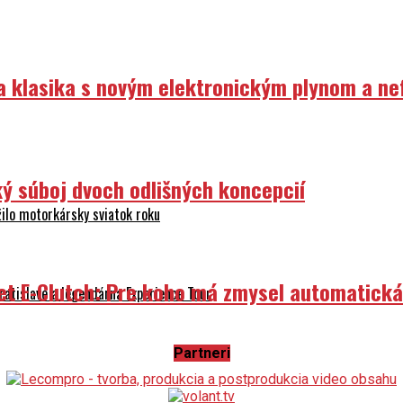
ka klasika s novým elektronickým plynom a n
ý súboj dvoch odlišných koncepcií
ilo motorkársky sviatok roku
et E-Clutch: Pre koho má zmysel automatick
atislave a legendárna Experience Tour
Partneri