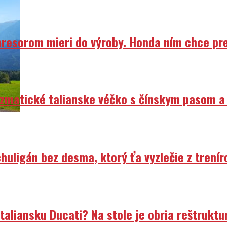
resorom mieri do výroby. Honda ním chce prep
izmatické talianske véčko s čínskym pasom a
uligán bez desma, ktorý ťa vyzlečie z trenír
liansku Ducati? Na stole je obria reštruktur
á sa skončiť