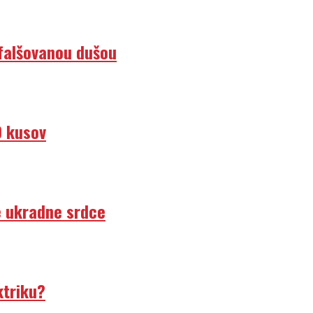
efalšovanou dušou
0 kusov
e ukradne srdce
ktriku?