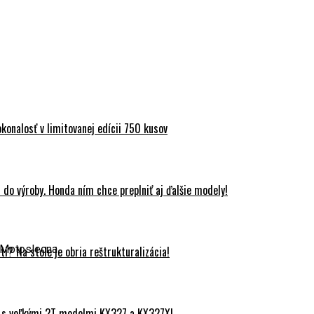
onalosť v limitovanej edícii 750 kusov
do výroby. Honda ním chce preplniť aj ďalšie modely!
 Motoslecna
? Na stole je obria reštrukturalizácia!
 s veľkými 2T modelmi KX327 a KX327X!