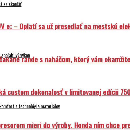
V e: – Oplatí sa už presedlať na mestskú ele
 spoľahlivý výkon
Nečakané rande s naháčom, ktorý vám okamžit
ká custom dokonalosť v limitovanej edícii 75
 komfort a technológie materiálov
resorom mieri do výroby. Honda ním chce prep