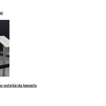
aji
e aj motorkársku komunitu