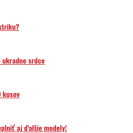
ktriku?
e ukradne srdce
0 kusov
lniť aj ďalšie modely!