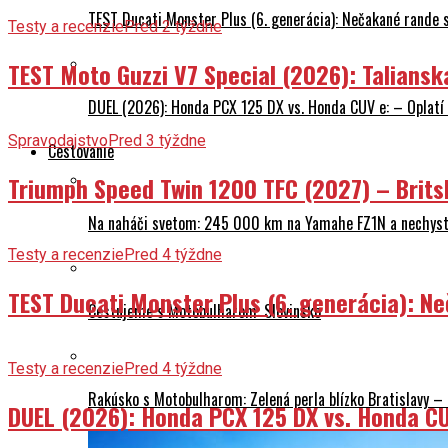
TEST Ducati Monster Plus (6. generácia): Nečakané rande
Testy a recenzie
Pred 2 týždne
TEST Moto Guzzi V7 Special (2026): Talians
DUEL (2026): Honda PCX 125 DX vs. Honda CUV e: – Oplatí 
Spravodajstvo
Pred 3 týždne
Cestovanie
Triumph Speed Twin 1200 TFC (2027) – Brits
Na naháči svetom: 245 000 km na Yamahe FZ1N a nechyst
Testy a recenzie
Pred 4 týždne
TEST Ducati Monster Plus (6. generácia): 
Cestujeme s Motobulharom: Slovinsko
Testy a recenzie
Pred 4 týždne
Rakúsko s Motobulharom: Zelená perla blízko Bratislavy –
DUEL (2026): Honda PCX 125 DX vs. Honda CU