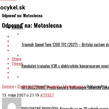
ocykel.sk
Odpoveď na: Motoslecna
Odpoveď na: Motoslecna
Novinky
Triumph Speed Twin 1200 TFC (2027) – Britská custom dok
Share
Tweet
Revolučný trojvalec V3R s elektrickým kompresorom mieri 
Domov
›
Diskusné Fóra
›
Kaviareň
›
Motoslecna
›
Odpoveď na:
AKTUALIZOVANÉ: Predá koncern Volkswagen taliansku Ducati
13. mája 2007 o 21:19
#73937
DVOJTAKTNÁ REVOLÚCIA: Kawasaki sa po 20 rokoch vracia