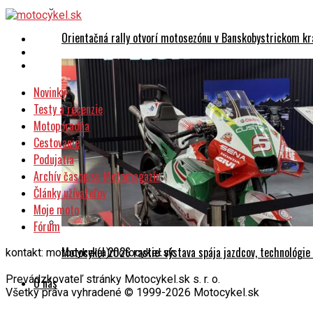
Orientačná rally otvorí motosezónu v Banskobystrickom kr
Novinky
Testy a recenzie
Motoporadňa
Cestovanie
Podujatia
Archív časopisu Motomagazín
Články užívateľov
Moje moto
Fórum
Motocykel 2026 rastie: výstava spája jazdcov, technológi
kontakt: motocykel(a)motocykel.sk
Prevádzkovateľ stránky Motocykel.sk s. r. o.
O nás
Všetky práva vyhradené © 1999-2026 Motocykel.sk
Ochrana osobných údajov