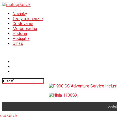
Novinky
Testy a recenzie
Cestovanie
Motoporadňa
História
Podujatia
O nás
Connect with us
youtu