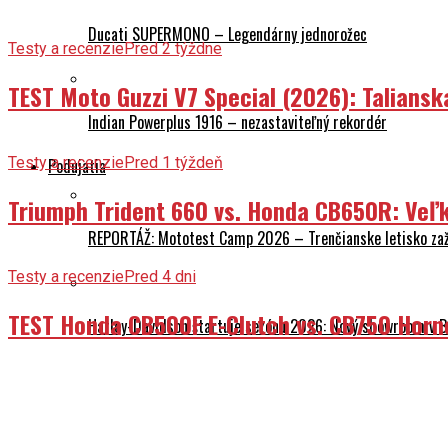
Ducati SUPERMONO – Legendárny jednorožec
Testy a recenzie
Pred 2 týždne
TEST Moto Guzzi V7 Special (2026): Talians
Indian Powerplus 1916 – nezastaviteľný rekordér
Testy a recenzie
Pred 1 týždeň
Podujatia
Triumph Trident 660 vs. Honda CB650R: Veľk
REPORTÁŽ: Mototest Camp 2026 – Trenčianske letisko zaž
Testy a recenzie
Pred 4 dni
TEST Honda CB500F E-Clutch vs. CB750 Horn
Harley-Davidson štartuje sezónu 2026: Nový showroom v Br
CFMOTO MISSION MT 2026 už 9. mája