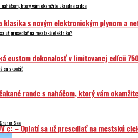
 s naháčom, ktorý vám okamžite ukradne srdce
ka klasika s novým elektronickým plynom a n
sa už presedlať na mestskú elektriku?
ká custom dokonalosť v limitovanej edícii 75
á sa skončiť
Nečakané rande s naháčom, ktorý vám okamžit
 Grüner See
V e: – Oplatí sa už presedlať na mestskú ele