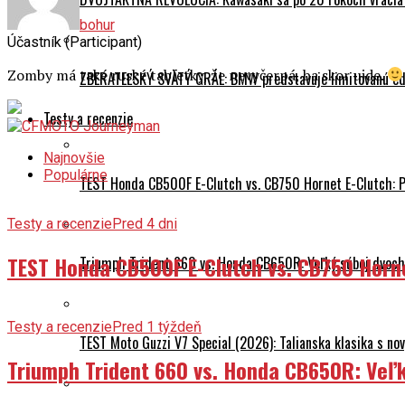
bohur
Účastník (Participant)
Zomby má také ruské tabletky, že nevyčerpá, ba skor ujde.
ZBERATEĽSKÝ SVÄTÝ GRÁL: BMW predstavuje limitovanú edí
Testy a recenzie
Najnovšie
Populárne
TEST Honda CB500F E-Clutch vs. CB750 Hornet E-Clutch: 
Testy a recenzie
Pred 4 dni
TEST Honda CB500F E-Clutch vs. CB750 Horn
Triumph Trident 660 vs. Honda CB650R: Veľký súboj dvoch 
Testy a recenzie
Pred 1 týždeň
TEST Moto Guzzi V7 Special (2026): Talianska klasika s n
Triumph Trident 660 vs. Honda CB650R: Veľk