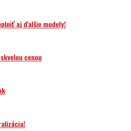
lniť aj ďalšie modely!
 skvelou cenou
ok
alizácia!