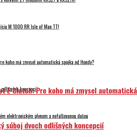
ciu M 1000 RR Isle of Man TT!
Pre koho má zmysel automatická spojka od Hondy?
et E-Clutch: Pre koho má zmysel automatick
odlišných koncepcií
ovým elektronickým plynom a nefalšovanou dušou
ý súboj dvoch odlišných koncepcií