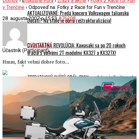
Domov
›
Diskusné Fóra
›
Zrazy a akcie
›
Fotky z Race for Fun
v Trenčíne
›
Odpoveď na: Fotky z Race for Fun v Trenčíne
AKTUALIZOVANÉ: Predá koncern Volkswagen taliansku
28. augusta 2007 o 15:53
#76208
Ducati? Na stole je obria reštrukturalizácia!
DVOJTAKTNÁ REVOLÚCIA: Kawasaki sa po 20 rokoch
milan3232
Účastník (Participant)
vracia s veľkými 2T modelmi KX327 a KX327X!
Hmm, fakt velmi dobre foto…
ZBERATEĽSKÝ SVÄTÝ GRÁL: BMW predstavuje limitovanú
edíciu M 1000 RR Isle of Man TT!
Testy a recenzie
TEST Honda CB500F E-Clutch vs. CB750 Hornet E-Clutch:
Pre koho má zmysel automatická spojka od Hondy?