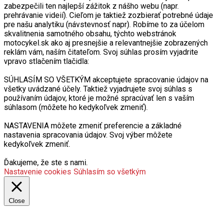
zabezpečili ten najlepší zážitok z nášho webu (napr.
prehrávanie videií). Cieľom je taktiež zozbierať potrebné údaje
pre našu analytiku (návstevnosť napr). Robíme to za účelom
skvalitnenia samotného obsahu, týchto webstránok
motocykel.sk ako aj presnejšie a relevantnejšie zobrazených
reklám vám, naším čitateľom. Svoj súhlas prosím vyjadrite
vpravo stlačením tlačidla:
SÚHLASÍM SO VŠETKÝM akceptujete spracovanie údajov na
všetky uvádzané účely. Taktiež vyjadrujete svoj súhlas s
používaním údajov, ktoré je možné spracúvať len s vaším
súhlasom (môžete ho kedykoľvek zmeniť).
NASTAVENIA môžete zmeniť preferencie a základné
nastavenia spracovania údajov. Svoj výber môžete
kedykoľvek zmeniť.
Ďakujeme, že ste s nami.
Nastavenie cookies
Súhlasím so všetkým
Close