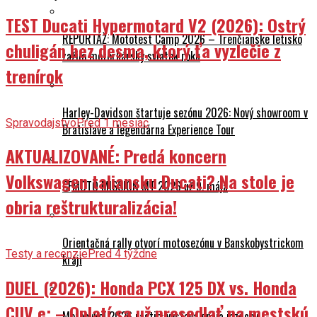
TEST Ducati Hypermotard V2 (2026): Ostrý
REPORTÁŽ: Mototest Camp 2026 – Trenčianske letisko
chuligán bez desma, ktorý ťa vyzlečie z
zažilo motorkársky sviatok roku
trenírok
Harley-Davidson štartuje sezónu 2026: Nový showroom v
Spravodajstvo
Pred 1 mesiac
Bratislave a legendárna Experience Tour
AKTUALIZOVANÉ: Predá koncern
Volkswagen taliansku Ducati? Na stole je
CFMOTO MISSION MT 2026 už 9. mája
obria reštrukturalizácia!
Orientačná rally otvorí motosezónu v Banskobystrickom
Testy a recenzie
Pred 4 týždne
kraji
DUEL (2026): Honda PCX 125 DX vs. Honda
CUV e: – Oplatí sa už presedlať na mestskú
Motocykel 2026 rastie: výstava spája jazdcov,