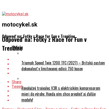
motocykel.sk
Odpoveď na: Fotky z Race for Fun v Trenčíne
Odpoveď na: Fotky z Race for Fun v
Trenčíne
Novinky
Triumph Speed Twin 1200 TFC (2027) – Britská custom
dokonalosť v limitovanej edícii 750 kusov
Share
Tweet
Revolučný trojvalec V3R s elektrickým kompresorom
mieri do výroby. Honda ním chce preplniť aj ďalšie
modely!