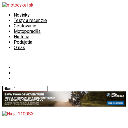
Novinky
Testy a recenzie
Cestovanie
Motoporadňa
História
Podujatia
O nás
Connect with us