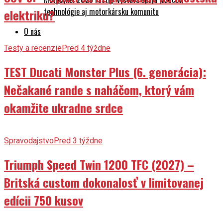
technológie aj motorkársku komunitu
elektriku?
O nás
Testy a recenzie
Pred 4 týždne
TEST Ducati Monster Plus (6. generácia):
Nečakané rande s naháčom, ktorý vám
okamžite ukradne srdce
Spravodajstvo
Pred 3 týždne
Triumph Speed Twin 1200 TFC (2027) –
Britská custom dokonalosť v limitovanej
edícii 750 kusov