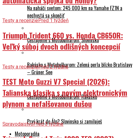
automatická spojka od Hondy?
Na naháči svetom: 245 000 km na Yamahe FZ1N a
nechystá sa skončiť
Testy a recenzie
Pred 1 týždeň
Triumph Trident 660 vs. Honda CB650R:
Cestujeme s Motobulharom: Slovinsko
Veľký súboj dvoch odlišných koncepcií
Rakúsko s Motobulharom: Zelená perla blízko Bratislavy
Testy a recenzie
Pred 2 týždne
– Grüner See
TEST Moto Guzzi V7 Special (2026):
Talianska klasika s novým elektronickým
Cestujeme s Motobulharom: Rakúsko
plynom a nefalšovanou dušou
Prvý krát do Álp? Slovinsko si zamiluješ
Spravodajstvo
Pred 3 týždne
Motoporadňa