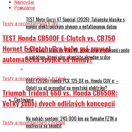
Najnovšie
Populárne
TEST Moto Guzzi V7 Special (2026): Talianska klasika s
Testy a recenzie
Pred 6 dní
novým elektronickým plynom a nefalšovanou dušou
TEST Honda CB500F E-Clutch vs. CB750
Hornet E-Clutch: Pre koho má zmysel
TEST Ducati Monster Plus (6. generácia): Nečakané rande
s naháčom, ktorý vám okamžite ukradne srdce
automatická spojka od Hondy?
Testy a recenzie
Pred 1 týždeň
DUEL (2026): Honda PCX 125 DX vs. Honda CUV e: –
Oplatí sa už presedlať na mestskú elektriku?
Triumph Trident 660 vs. Honda CB650R:
Cestovanie
Veľký súboj dvoch odlišných koncepcií
Na naháči svetom: 245 000 km na Yamahe FZ1N a
Testy a recenzie
Pred 2 týždne
nechystá sa skončiť