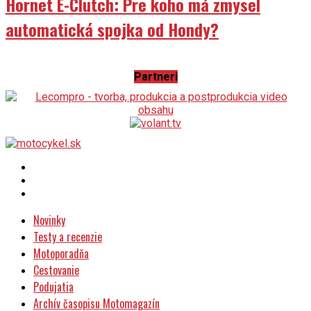
Hornet E-Clutch: Pre koho má zmysel
automatická spojka od Hondy?
Partneri
Novinky
Testy a recenzie
Motoporadňa
Cestovanie
Podujatia
Archív časopisu Motomagazín