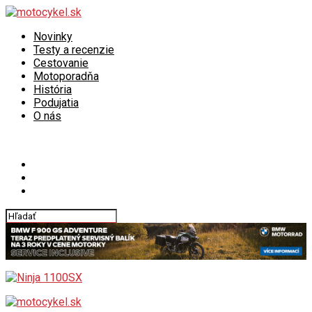
Novinky
Testy a recenzie
Cestovanie
Motoporadňa
História
Podujatia
O nás
Connect with us