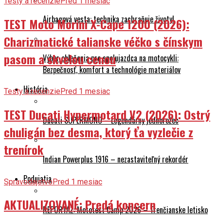
Testy a recenzie
Pred 1 mesiac
Airbagová vesta: technika zachraňuje životy!
TEST Moto Morini X-Cape 1200 (2026):
Charizmatické talianske véčko s čínskym
pasom a skvelou cenou
Výber oblečenia pre spolujazdca na motocykli:
Bezpečnosť, komfort a technológie materiálov
História
Testy a recenzie
Pred 1 mesiac
TEST Ducati Hypermotard V2 (2026): Ostrý
Ducati SUPERMONO – Legendárny jednorožec
chuligán bez desma, ktorý ťa vyzlečie z
trenírok
Indian Powerplus 1916 – nezastaviteľný rekordér
Podujatia
Spravodajstvo
Pred 1 mesiac
AKTUALIZOVANÉ: Predá koncern
REPORTÁŽ: Mototest Camp 2026 – Trenčianske letisko