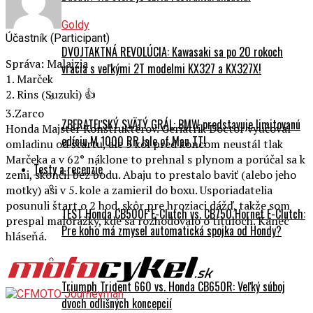
Goldy
Účastník (Participant)
DVOJTAKTNÁ REVOLÚCIA: Kawasaki sa po 20 rokoch
Správa: Malajzia
vracia s veľkými 2T modelmi KX327 a KX327X!
1. Marček
2. Rins (Suzuki) 👍
3.Zarco
ZBERATEĽSKÝ SVÄTÝ GRÁL: BMW predstavuje limitovanú
Honda Majster Konštruktérov. Geriatrik Doctor vyučoval
edíciu M 1000 RR Isle of Man TT!
omladinu od štartu, ale 5 kôl pred koncom neustál tlak
Marčeka a v 62° náklone to prehnal s plynom a porúčal sa k
Testy a recenzie
zemi, skončil bez bodu. Abaju to prestalo baviť (alebo jeho
motky) asi v 5. kole a zamieril do boxu. Usporiadatelia
posunuli štart o 2 hod. skôr pre hroziaci dážď, takže som
TEST Honda CB500F E-Clutch vs. CB750 Hornet E-Clutch:
prespal malorážky, kde sa rozhodovalo o tituloch. Kanec
Pre koho má zmysel automatická spojka od Hondy?
hláseňá.
Triumph Trident 660 vs. Honda CB650R: Veľký súboj
dvoch odlišných koncepcií