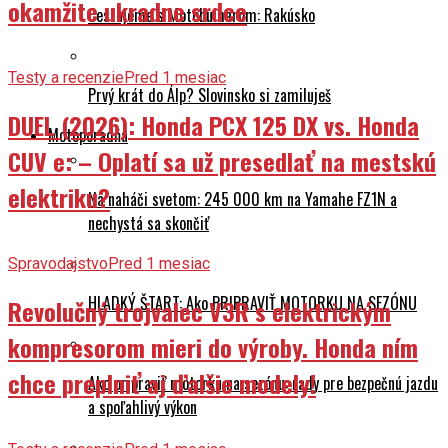
okamžite ukradne srdce
Cestujeme s Motobulharom: Rakúsko
Testy a recenzie
Pred 1 mesiac
Prvý krát do Álp? Slovinsko si zamiluješ
DUEL (2026): Honda PCX 125 DX vs. Honda
Motoporadňa
CUV e: – Oplatí sa už presedlať na mestskú
elektriku?
Na naháči svetom: 245 000 km na Yamahe FZ1N a
nechystá sa skončiť
Spravodajstvo
Pred 1 mesiac
HLADKÝ ŠTART: Ako PRIPRAVIŤ MOTORKU NA SEZÓNU
Revolučný trojvalec V3R s elektrickým
kompresorom mieri do výroby. Honda ním
chce preplniť aj ďalšie modely!
Ako pripraviť motorku na sezónu: rady pre bezpečnú jazdu
a spoľahlivý výkon