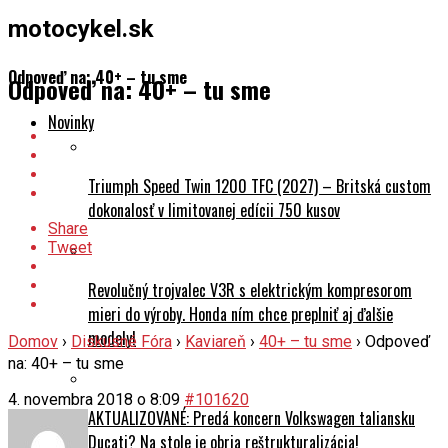
motocykel.sk
Odpoveď na: 40+ – tu sme
Odpoveď na: 40+ – tu sme
Novinky
Triumph Speed Twin 1200 TFC (2027) – Britská custom
dokonalosť v limitovanej edícii 750 kusov
Share
Tweet
Revolučný trojvalec V3R s elektrickým kompresorom
mieri do výroby. Honda ním chce preplniť aj ďalšie
modely!
Domov
›
Diskusné Fóra
›
Kaviareň
›
40+ – tu sme
›
Odpoveď
na: 40+ – tu sme
4. novembra 2018 o 8:09
#101620
AKTUALIZOVANÉ: Predá koncern Volkswagen taliansku
Ducati? Na stole je obria reštrukturalizácia!