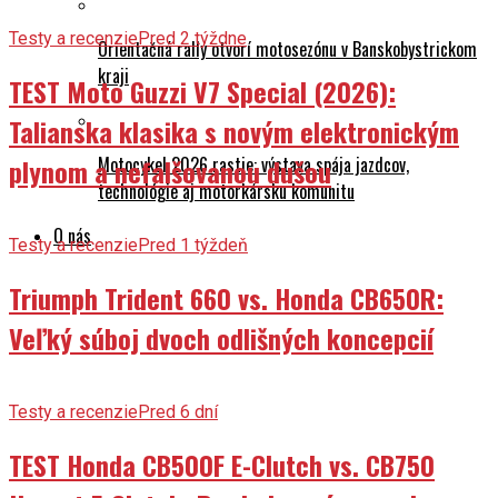
Testy a recenzie
Pred 2 týždne
Orientačná rally otvorí motosezónu v Banskobystrickom
kraji
TEST Moto Guzzi V7 Special (2026):
Talianska klasika s novým elektronickým
Motocykel 2026 rastie: výstava spája jazdcov,
plynom a nefalšovanou dušou
technológie aj motorkársku komunitu
O nás
Testy a recenzie
Pred 1 týždeň
Triumph Trident 660 vs. Honda CB650R:
Veľký súboj dvoch odlišných koncepcií
Testy a recenzie
Pred 6 dní
TEST Honda CB500F E-Clutch vs. CB750