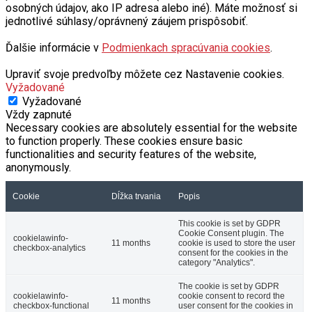
osobných údajov, ako IP adresa alebo iné). Máte možnosť si
jednotlivé súhlasy/oprávnený záujem prispôsobiť.
Ďalšie informácie v
Podmienkach spracúvania cookies
.
Upraviť svoje predvoľby môžete cez Nastavenie cookies.
Vyžadované
Vyžadované
Vždy zapnuté
Necessary cookies are absolutely essential for the website
to function properly. These cookies ensure basic
functionalities and security features of the website,
anonymously.
Cookie
Dĺžka trvania
Popis
This cookie is set by GDPR
Cookie Consent plugin. The
cookielawinfo-
11 months
cookie is used to store the user
checkbox-analytics
consent for the cookies in the
category "Analytics".
The cookie is set by GDPR
cookielawinfo-
cookie consent to record the
11 months
checkbox-functional
user consent for the cookies in