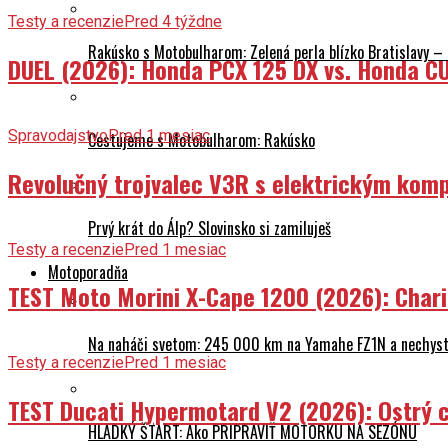
Testy a recenzie
Pred 4 týždne
Rakúsko s Motobulharom: Zelená perla blízko Bratislavy –
DUEL (2026): Honda PCX 125 DX vs. Honda CU
Spravodajstvo
Pred 1 mesiac
Cestujeme s Motobulharom: Rakúsko
Revolučný trojvalec V3R s elektrickým komp
Prvý krát do Álp? Slovinsko si zamiluješ
Testy a recenzie
Pred 1 mesiac
Motoporadňa
TEST Moto Morini X-Cape 1200 (2026): Char
Na naháči svetom: 245 000 km na Yamahe FZ1N a nechyst
Testy a recenzie
Pred 1 mesiac
TEST Ducati Hypermotard V2 (2026): Ostrý ch
HLADKÝ ŠTART: Ako PRIPRAVIŤ MOTORKU NA SEZÓNU