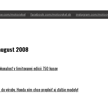
be.com/motocykel
facebook.com/motocykel.sk
instagram.com/motocy
.august 2008
onalosť v limitovanej edícii 750 kusov
do výroby. Honda ním chce preplniť aj ďalšie modely!