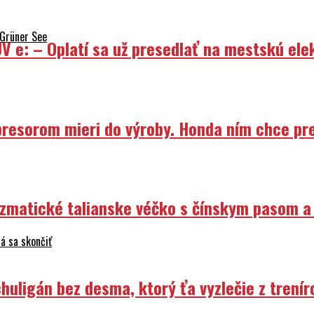
 Grüner See
V e: – Oplatí sa už presedlať na mestskú ele
resorom mieri do výroby. Honda ním chce prep
izmatické talianske véčko s čínskym pasom a
á sa skončiť
uligán bez desma, ktorý ťa vyzlečie z trenír