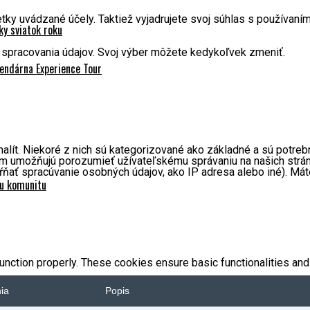
uvádzané účely. Taktiež vyjadrujete svoj súhlas s používaním 
y sviatok roku
spracovania údajov. Svoj výber môžete kedykoľvek zmeniť.
endárna Experience Tour
nalít. Niekoré z nich sú kategorizované ako základné a sú potr
 nám umožňujú porozumieť užívateľskému správaniu na našich str
ŕňať spracúvanie osobných údajov, ako IP adresa alebo iné). Má
ku komunitu
unction properly. These cookies ensure basic functionalities and
nia
Popis