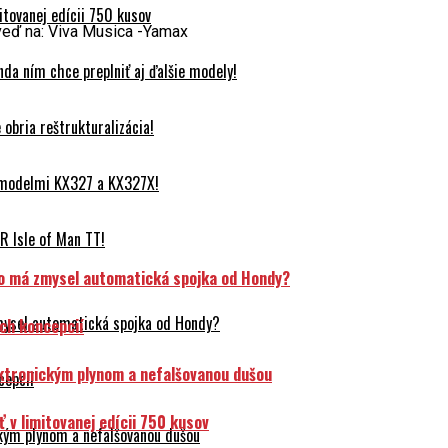
tovanej edícii 750 kusov
eď na: Viva Musica -Yamax
da ním chce preplniť aj ďalšie modely!
obria reštrukturalizácia!
 modelmi KX327 a KX327X!
 Isle of Man TT!
o má zmysel automatická spojka od Hondy?
mysel automatická spojka od Hondy?
ch koncepcií
ektronickým plynom a nefalšovanou dušou
cepcií
v limitovanej edícii 750 kusov
ckým plynom a nefalšovanou dušou