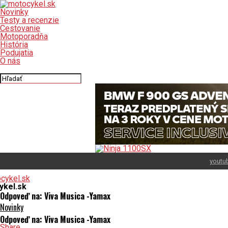
Novinky
Testy a recenzie
Cestovanie
Motoporadňa
História
Podujatia
O nás
Connect with us
youtu
ykel.sk
Odpoveď na: Viva Musica -Yamax
Novinky
Odpoveď na: Viva Musica -Yamax
Share