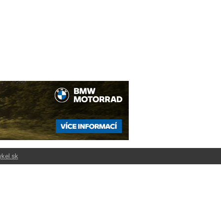
kel.sk