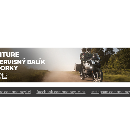
be.com/motocykel
facebook.com/motocykel.sk
instagram.com/motocy