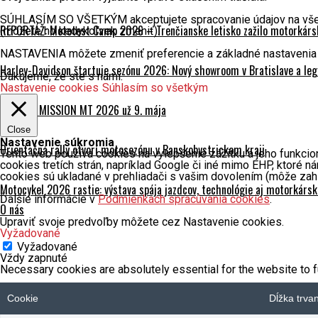
SÚHLASÍM SO VŠETKÝM akceptujete spracovanie údajov na všetky 
REPORTÁŽ: Mototest Camp 2026 – Trenčianske letisko zažilo motorkársk
(môžete ho kedykoľvek zmeniť).
NASTAVENIA môžete zmeniť preferencie a základné nastavenia 
Harley-Davidson štartuje sezónu 2026: Nový showroom v Bratislave a leg
Ďakujeme, že ste s nami.
Nastavenie cookies
Súhlasím so všetkým
CFMOTO MISSION MT 2026 už 9. mája
Close
Nastavenie súkromia
Orientačná rally otvorí motosezónu v Banskobystrickom kraji
Tento web používa cookies na vylepšenie zážitku a jeho funkcio
cookies tretích strán, napríklad Google či iné mimo EHP, ktoré
cookies sú ukladané v prehliadači s vašim dovolením (môže zah
Motocykel 2026 rastie: výstava spája jazdcov, technológie aj motorkárs
Ďalšie informácie v
Podmienkach spracúvania cookies
.
O nás
Upraviť svoje predvoľby môžete cez Nastavenie cookies.
Vyžadované
Vyžadované
Vždy zapnuté
Necessary cookies are absolutely essential for the website to f
Cookie
Dĺžka trva