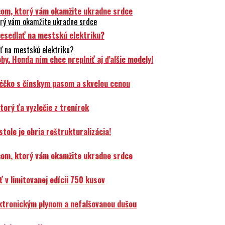
čom, ktorý vám okamžite ukradne srdce
orý vám okamžite ukradne srdce
resedlať na mestskú elektriku?
ť na mestskú elektriku?
y. Honda ním chce preplniť aj ďalšie modely!
éčko s čínskym pasom a skvelou cenou
orý ťa vyzlečie z trenírok
ole je obria reštrukturalizácia!
čom, ktorý vám okamžite ukradne srdce
v limitovanej edícii 750 kusov
ektronickým plynom a nefalšovanou dušou