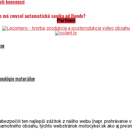
ch koncepcií
o má zmysel automatická spojka od Hondy?
Partneri
kon
hnológie materiálov
pečili ten najlepší zážitok z nášho webu (napr. prehrávanie vid
 samotného obsahu, týchto webstránok motocykel.sk ako aj presn