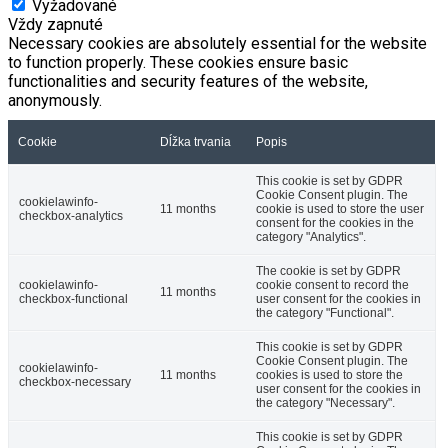
Vyžadované
Vždy zapnuté
Necessary cookies are absolutely essential for the website
to function properly. These cookies ensure basic
functionalities and security features of the website,
anonymously.
Cookie
Dĺžka trvania
Popis
This cookie is set by GDPR
Cookie Consent plugin. The
cookielawinfo-
11 months
cookie is used to store the user
checkbox-analytics
consent for the cookies in the
category "Analytics".
The cookie is set by GDPR
cookielawinfo-
cookie consent to record the
11 months
checkbox-functional
user consent for the cookies in
the category "Functional".
This cookie is set by GDPR
Cookie Consent plugin. The
cookielawinfo-
11 months
cookies is used to store the
checkbox-necessary
user consent for the cookies in
the category "Necessary".
This cookie is set by GDPR