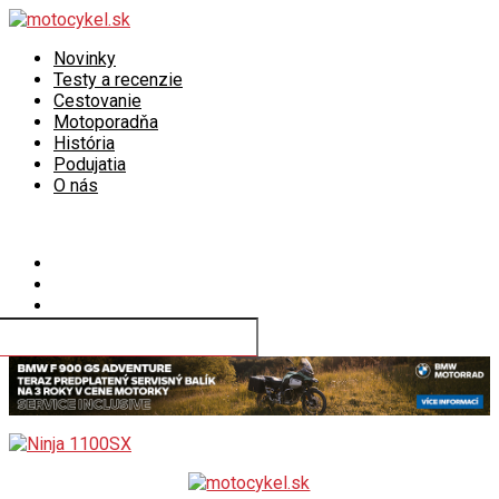
Novinky
Testy a recenzie
Cestovanie
Motoporadňa
História
Podujatia
O nás
Connect with us