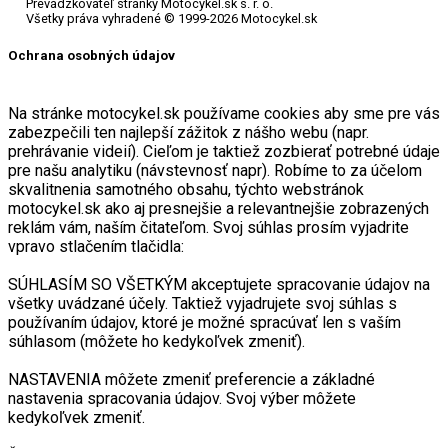
Prevádzkovateľ stránky Motocykel.sk s. r. o.
Všetky práva vyhradené © 1999-2026 Motocykel.sk
Ochrana osobných údajov
Na stránke motocykel.sk používame cookies aby sme pre vás
zabezpečili ten najlepší zážitok z nášho webu (napr.
prehrávanie videií). Cieľom je taktiež zozbierať potrebné údaje
pre našu analytiku (návstevnosť napr). Robíme to za účelom
skvalitnenia samotného obsahu, týchto webstránok
motocykel.sk ako aj presnejšie a relevantnejšie zobrazených
reklám vám, naším čitateľom. Svoj súhlas prosím vyjadrite
vpravo stlačením tlačidla:
SÚHLASÍM SO VŠETKÝM akceptujete spracovanie údajov na
všetky uvádzané účely. Taktiež vyjadrujete svoj súhlas s
používaním údajov, ktoré je možné spracúvať len s vaším
súhlasom (môžete ho kedykoľvek zmeniť).
NASTAVENIA môžete zmeniť preferencie a základné
nastavenia spracovania údajov. Svoj výber môžete
kedykoľvek zmeniť.