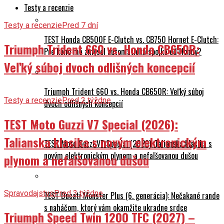
Testy a recenzie
Testy a recenzie
Pred 7 dní
TEST Honda CB500F E-Clutch vs. CB750 Hornet E-Clutch:
Triumph Trident 660 vs. Honda CB650R:
Pre koho má zmysel automatická spojka od Hondy?
Veľký súboj dvoch odlišných koncepcií
Triumph Trident 660 vs. Honda CB650R: Veľký súboj
Testy a recenzie
Pred 2 týždne
dvoch odlišných koncepcií
TEST Moto Guzzi V7 Special (2026):
Talianska klasika s novým elektronickým
TEST Moto Guzzi V7 Special (2026): Talianska klasika s
novým elektronickým plynom a nefalšovanou dušou
plynom a nefalšovanou dušou
Spravodajstvo
Pred 3 týždne
TEST Ducati Monster Plus (6. generácia): Nečakané rande
s naháčom, ktorý vám okamžite ukradne srdce
Triumph Speed Twin 1200 TFC (2027) –