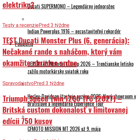
elektriku?
Ducati SUPERMONO – Legendárny jednorožec
Testy a recenzie
Pred 3 týždne
Indian Powerplus 1916 – nezastaviteľný rekordér
TEST Ducati Monster Plus (6. generácia):
Podujatia
Nečakané rande s naháčom, ktorý vám
okamžite ukradne srdce
REPORTÁŽ: Mototest Camp 2026 – Trenčianske letisko
zažilo motorkársky sviatok roku
Spravodajstvo
Pred 3 týždne
Harley-Davidson štartuje sezónu 2026: Nový showroom v
Triumph Speed Twin 1200 TFC (2027) –
Bratislave a legendárna Experience Tour
Britská custom dokonalosť v limitovanej
edícii 750 kusov
CFMOTO MISSION MT 2026 už 9. mája