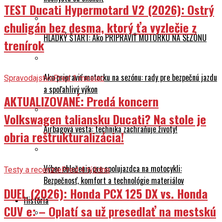
TEST Ducati Hypermotard V2 (2026): Ostrý
chuligán bez desma, ktorý ťa vyzlečie z
HLADKÝ ŠTART: Ako PRIPRAVIŤ MOTORKU NA SEZÓNU
trenírok
Ako pripraviť motorku na sezónu: rady pre bezpečnú jazdu
Spravodajstvo
Pred 1 mesiac
a spoľahlivý výkon
AKTUALIZOVANÉ: Predá koncern
Volkswagen taliansku Ducati? Na stole je
Airbagová vesta: technika zachraňuje životy!
obria reštrukturalizácia!
Výber oblečenia pre spolujazdca na motocykli:
Testy a recenzie
Pred 4 týždne
Bezpečnosť, komfort a technológie materiálov
DUEL (2026): Honda PCX 125 DX vs. Honda
História
CUV e: – Oplatí sa už presedlať na mestskú