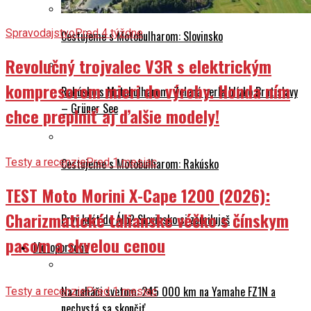
Spravodajstvo
Pred 4 týždne
Cestujeme s Motobulharom: Slovinsko
Revolučný trojvalec V3R s elektrickým
kompresorom mieri do výroby. Honda ním
Rakúsko s Motobulharom: Zelená perla blízko Bratislavy
– Grüner See
chce preplniť aj ďalšie modely!
Cestujeme s Motobulharom: Rakúsko
Testy a recenzie
Pred 1 mesiac
TEST Moto Morini X-Cape 1200 (2026):
Charizmatické talianske véčko s čínskym
Prvý krát do Álp? Slovinsko si zamiluješ
pasom a skvelou cenou
Motoporadňa
Na naháči svetom: 245 000 km na Yamahe FZ1N a
Testy a recenzie
Pred 1 mesiac
nechystá sa skončiť