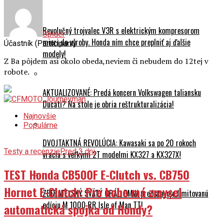
Revolučný trojvalec V3R s elektrickým kompresorom
Spider
mieri do výroby. Honda ním chce preplniť aj ďalšie
Účastník (Participant)
modely!
Z Ba pôjdem asi okolo obeda,neviem či nebudem do 12tej v
robote.
AKTUALIZOVANÉ: Predá koncern Volkswagen taliansku
Ducati? Na stole je obria reštrukturalizácia!
Najnovšie
Populárne
DVOJTAKTNÁ REVOLÚCIA: Kawasaki sa po 20 rokoch
Testy a recenzie
Pred 3 dni
vracia s veľkými 2T modelmi KX327 a KX327X!
TEST Honda CB500F E-Clutch vs. CB750
Hornet E-Clutch: Pre koho má zmysel
ZBERATEĽSKÝ SVÄTÝ GRÁL: BMW predstavuje limitovanú
edíciu M 1000 RR Isle of Man TT!
automatická spojka od Hondy?