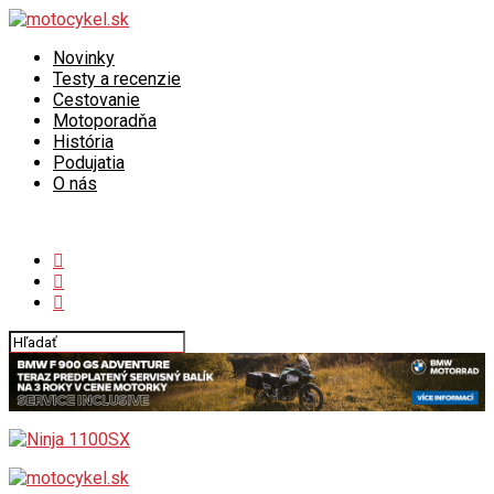
Novinky
Testy a recenzie
Cestovanie
Motoporadňa
História
Podujatia
O nás
Connect with us