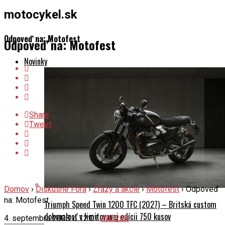
motocykel.sk
Odpoveď na: Motofest
Odpoveď na: Motofest
Novinky
Share
Tweet
Domov
›
Diskusné Fóra
›
Zrazy a akcie
›
Motofest
›
Odpoveď
na: Motofest
Triumph Speed Twin 1200 TFC (2027) – Britská custom
dokonalosť v limitovanej edícii 750 kusov
4. septembra 2008 o 12:01
#80268