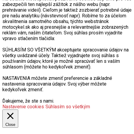
zabezpečili ten najlepší zážitok z nášho webu (napr.
prehrávanie videií). Cieľom je taktiež zozbierať potrebné údaje
pre našu analytiku (návstevnosť napr). Robíme to za účelom
skvalitnenia samotného obsahu, týchto webstránok
motocykel.sk ako aj presnejšie a relevantnejšie zobrazených
reklám vám, naším čitateľom. Svoj súhlas prosím vyjadrite
vpravo stlačením tlačidla:
SÚHLASÍM SO VŠETKÝM akceptujete spracovanie údajov na
všetky uvádzané účely. Taktiež vyjadrujete svoj súhlas s
používaním údajov, ktoré je možné spracúvať len s vaším
súhlasom (môžete ho kedykoľvek zmeniť).
NASTAVENIA môžete zmeniť preferencie a základné
nastavenia spracovania údajov. Svoj výber môžete
kedykoľvek zmeniť.
Ďakujeme, že ste s nami.
Nastavenie cookies
Súhlasím so všetkým
Close