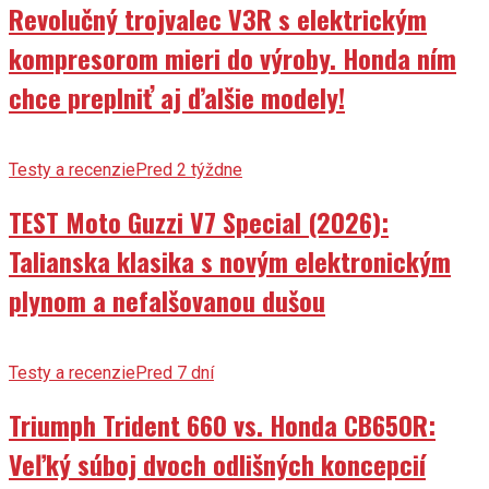
Revolučný trojvalec V3R s elektrickým
kompresorom mieri do výroby. Honda ním
chce preplniť aj ďalšie modely!
Testy a recenzie
Pred 2 týždne
TEST Moto Guzzi V7 Special (2026):
Talianska klasika s novým elektronickým
plynom a nefalšovanou dušou
Testy a recenzie
Pred 7 dní
Triumph Trident 660 vs. Honda CB650R:
Veľký súboj dvoch odlišných koncepcií