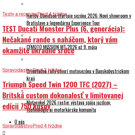
Testy a recenzie
Pred 4 týždne
Harley-Davidson štartuje sezónu 2026: Nový showroom v
Bratislave a legendárna Experience Tour
TEST Ducati Monster Plus (6. generácia):
Nečakané rande s naháčom, ktorý vám
CFMOTO MISSION MT 2026 už 9. mája
okamžite ukradne srdce
Spravodajstvo
Pred 3 týždne
Orientačná rally otvorí motosezónu v Banskobystrickom
kraji
Triumph Speed Twin 1200 TFC (2027) –
Britská custom dokonalosť v limitovanej
Motocykel 2026 rastie: výstava spája jazdcov,
edícii 750 kusov
technológie aj motorkársku komunitu
O nás
Spravodajstvo
Pred 4 týždne