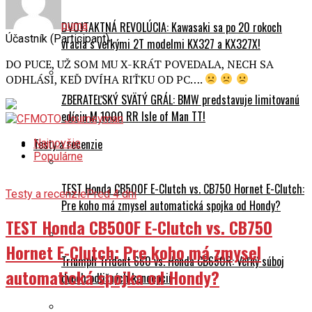
puma
DVOJTAKTNÁ REVOLÚCIA: Kawasaki sa po 20 rokoch
Účastník (Participant)
vracia s veľkými 2T modelmi KX327 a KX327X!
DO PUCE, UŽ SOM MU X-KRÁT POVEDALA, NECH SA
ODHLÁSI, KEĎ DVÍHA RIŤKU OD PC….
ZBERATEĽSKÝ SVÄTÝ GRÁL: BMW predstavuje limitovanú
edíciu M 1000 RR Isle of Man TT!
Testy a recenzie
Najnovšie
Populárne
TEST Honda CB500F E-Clutch vs. CB750 Hornet E-Clutch:
Testy a recenzie
Pred 4 dni
Pre koho má zmysel automatická spojka od Hondy?
TEST Honda CB500F E-Clutch vs. CB750
Hornet E-Clutch: Pre koho má zmysel
Triumph Trident 660 vs. Honda CB650R: Veľký súboj
automatická spojka od Hondy?
dvoch odlišných koncepcií