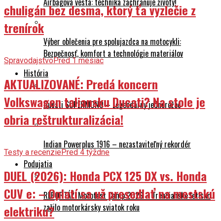
Airbagová vesta: technika zachraňuje životy!
chuligán bez desma, ktorý ťa vyzlečie z
trenírok
Výber oblečenia pre spolujazdca na motocykli:
Bezpečnosť, komfort a technológie materiálov
Spravodajstvo
Pred 1 mesiac
História
AKTUALIZOVANÉ: Predá koncern
Volkswagen taliansku Ducati? Na stole je
Ducati SUPERMONO – Legendárny jednorožec
obria reštrukturalizácia!
Indian Powerplus 1916 – nezastaviteľný rekordér
Testy a recenzie
Pred 4 týždne
Podujatia
DUEL (2026): Honda PCX 125 DX vs. Honda
CUV e: – Oplatí sa už presedlať na mestskú
REPORTÁŽ: Mototest Camp 2026 – Trenčianske letisko
zažilo motorkársky sviatok roku
elektriku?