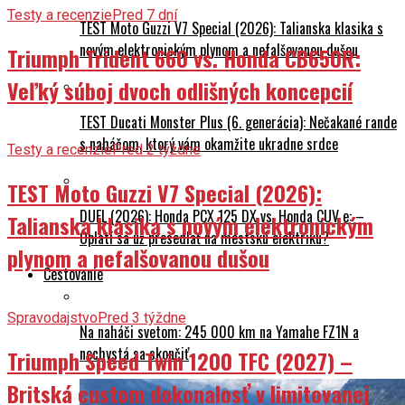
Testy a recenzie
Pred 7 dní
TEST Moto Guzzi V7 Special (2026): Talianska klasika s
novým elektronickým plynom a nefalšovanou dušou
Triumph Trident 660 vs. Honda CB650R:
Veľký súboj dvoch odlišných koncepcií
TEST Ducati Monster Plus (6. generácia): Nečakané rande
s naháčom, ktorý vám okamžite ukradne srdce
Testy a recenzie
Pred 2 týždne
TEST Moto Guzzi V7 Special (2026):
DUEL (2026): Honda PCX 125 DX vs. Honda CUV e: –
Talianska klasika s novým elektronickým
Oplatí sa už presedlať na mestskú elektriku?
plynom a nefalšovanou dušou
Cestovanie
Spravodajstvo
Pred 3 týždne
Na naháči svetom: 245 000 km na Yamahe FZ1N a
nechystá sa skončiť
Triumph Speed Twin 1200 TFC (2027) –
Britská custom dokonalosť v limitovanej