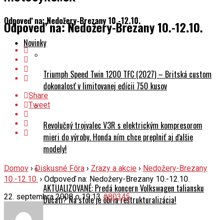
Odpoveď na: Nedožery-Brezany 10.-12.10.
Odpoveď na: Nedožery-Brezany 10.-12.10.
Novinky
Triumph Speed Twin 1200 TFC (2027) – Britská custom
dokonalosť v limitovanej edícii 750 kusov
Share
Tweet
Revolučný trojvalec V3R s elektrickým kompresorom
mieri do výroby. Honda ním chce preplniť aj ďalšie
modely!
Domov
›
Diskusné Fóra
›
Zrazy a akcie
›
Nedožery-Brezany
10.-12.10.
›
Odpoveď na: Nedožery-Brezany 10.-12.10.
AKTUALIZOVANÉ: Predá koncern Volkswagen taliansku
22. septembra 2008 o 19:13
#80345
Ducati? Na stole je obria reštrukturalizácia!