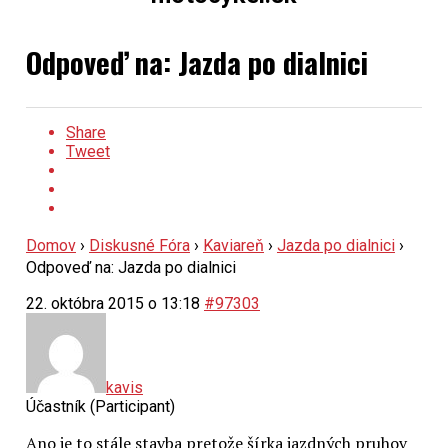
Odpoveď na: Jazda po dialnici
Share
Tweet
Domov
›
Diskusné Fóra
›
Kaviareň
›
Jazda po dialnici
›
Odpoveď na: Jazda po dialnici
22. októbra 2015 o 13:18
#97303
kavis
Účastník (Participant)
Ano je to stále stavba pretože šírka jazdných pruhov