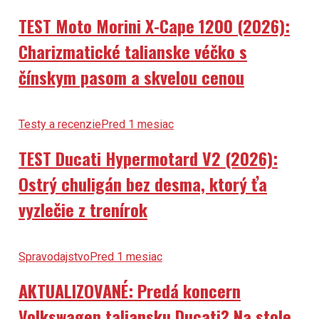
TEST Moto Morini X-Cape 1200 (2026):
Charizmatické talianske véčko s
čínskym pasom a skvelou cenou
Testy a recenzie
Pred 1 mesiac
TEST Ducati Hypermotard V2 (2026):
Ostrý chuligán bez desma, ktorý ťa
vyzlečie z trenírok
Spravodajstvo
Pred 1 mesiac
AKTUALIZOVANÉ: Predá koncern
Volkswagen taliansku Ducati? Na stole