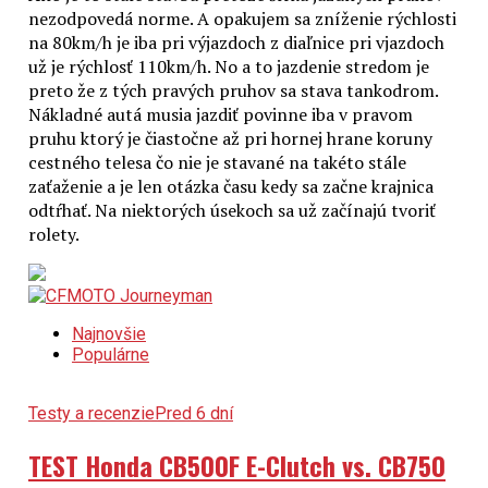
nezodpovedá norme. A opakujem sa zníženie rýchlosti
na 80km/h je iba pri výjazdoch z diaľnice pri vjazdoch
už je rýchlosť 110km/h. No a to jazdenie stredom je
preto že z tých pravých pruhov sa stava tankodrom.
Nákladné autá musia jazdiť povinne iba v pravom
pruhu ktorý je čiastočne až pri hornej hrane koruny
cestného telesa čo nie je stavané na takéto stále
zaťaženie a je len otázka času kedy sa začne krajnica
odtŕhať. Na niektorých úsekoch sa už začínajú tvoriť
rolety.
Najnovšie
Populárne
Testy a recenzie
Pred 6 dní
TEST Honda CB500F E-Clutch vs. CB750