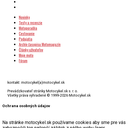
Novinky
Testy a recenzie
Motoporadňa
Cestovanie
Podujatia
Archív časopisu Motomagazín
Články užívateľov
Moje moto
Fórum
kontakt: motocykel(a)motocykel.sk
Prevádzkovateľ stránky Motocykel.sk s. r. o.
Všetky práva vyhradené © 1999-2026 Motocykel.sk
Ochrana osobných údajov
Na stránke motocykel.sk používame cookies aby sme pre vás
zabezpečili ten najlepší zážitok z nášho webu (napr.