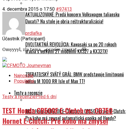
4. decembra 2015 o 17:50
#97413
AKTUALIZOVANÉ: Predá koncern Volkswagen taliansku
Ducati? Na stole je obria reštrukturalizácia!
prdlafka
Účastník (Participant)
DVOJTAKTNÁ REVOLÚCIA: Kawasaki sa po 20 rokoch
Omyyyyl, zla tema….prosim zmazat…dik
vracia s veľkými 2T modelmi KX327 a KX327X!
ZBERATEĽSKÝ SVÄTÝ GRÁL: BMW predstavuje limitovanú
Najnovšie
edíciu M 1000 RR Isle of Man TT!
Populárne
Testy a recenzie
Testy a recenzie
Pred 6 dní
TEST Honda CB500F E-Clutch vs. CB750
TEST Honda CB500F E-Clutch vs. CB750 Hornet E-Clutch:
Pre koho má zmysel automatická spojka od Hondy?
Hornet E-Clutch: Pre koho má zmysel