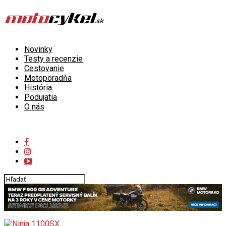
Novinky
Testy a recenzie
Cestovanie
Motoporadňa
História
Podujatia
O nás
Connect with us