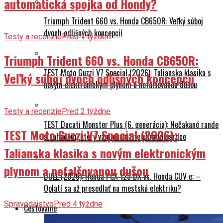
automatická spojka od Hondy?
Triumph Trident 660 vs. Honda CB650R: Veľký súboj
dvoch odlišných koncepcií
Testy a recenzie
Pred 1 týždeň
Triumph Trident 660 vs. Honda CB650R:
TEST Moto Guzzi V7 Special (2026): Talianska klasika s
Veľký súboj dvoch odlišných koncepcií
novým elektronickým plynom a nefalšovanou dušou
Testy a recenzie
Pred 2 týždne
TEST Ducati Monster Plus (6. generácia): Nečakané rande
TEST Moto Guzzi V7 Special (2026):
s naháčom, ktorý vám okamžite ukradne srdce
Talianska klasika s novým elektronickým
plynom a nefalšovanou dušou
DUEL (2026): Honda PCX 125 DX vs. Honda CUV e: –
Oplatí sa už presedlať na mestskú elektriku?
Spravodajstvo
Pred 4 týždne
Cestovanie