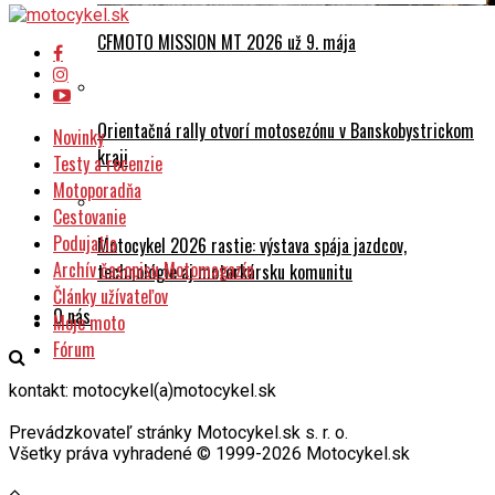
CFMOTO MISSION MT 2026 už 9. mája
Orientačná rally otvorí motosezónu v Banskobystrickom
Novinky
kraji
Testy a recenzie
Motoporadňa
Cestovanie
Podujatia
Motocykel 2026 rastie: výstava spája jazdcov,
Archív časopisu Motomagazín
technológie aj motorkársku komunitu
Články užívateľov
O nás
Moje moto
Fórum
kontakt: motocykel(a)motocykel.sk
Prevádzkovateľ stránky Motocykel.sk s. r. o.
Všetky práva vyhradené © 1999-2026 Motocykel.sk