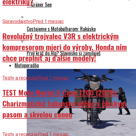
elektriku?
– Grüner See
Spravodajstvo
Pred 1 mesiac
Cestujeme s Motobulharom: Rakúsko
Revolučný trojvalec V3R s elektrickým
kompresorom mieri do výroby. Honda ním
Prvý krát do Álp? Slovinsko si zamiluješ
chce preplniť aj ďalšie modely!
Motoporadňa
Testy a recenzie
Pred 1 mesiac
TEST Moto Morini X-Cape 1200 (2026):
Charizmatické talianske véčko s čínskym
pasom a skvelou cenou
Testy a recenzie
Pred 1 mesiac