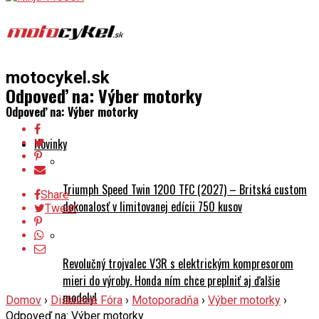
motocykel.sk
Odpoveď na: Výber motorky
Odpoveď na: Výber motorky
Novinky
Triumph Speed Twin 1200 TFC (2027) – Britská custom
Share
dokonalosť v limitovanej edícii 750 kusov
Tweet
Revolučný trojvalec V3R s elektrickým kompresorom
mieri do výroby. Honda ním chce preplniť aj ďalšie
modely!
Domov
›
Diskusné Fóra
›
Motoporadňa
›
Výber motorky
›
Odpoveď na: Výber motorky