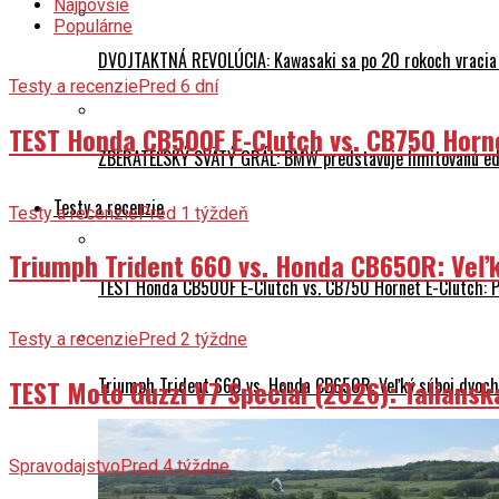
Najnovšie
Populárne
DVOJTAKTNÁ REVOLÚCIA: Kawasaki sa po 20 rokoch vracia
Testy a recenzie
Pred 6 dní
TEST Honda CB500F E-Clutch vs. CB750 Horn
ZBERATEĽSKÝ SVÄTÝ GRÁL: BMW predstavuje limitovanú edí
Testy a recenzie
Testy a recenzie
Pred 1 týždeň
Triumph Trident 660 vs. Honda CB650R: Veľk
TEST Honda CB500F E-Clutch vs. CB750 Hornet E-Clutch: 
Testy a recenzie
Pred 2 týždne
Triumph Trident 660 vs. Honda CB650R: Veľký súboj dvoch 
TEST Moto Guzzi V7 Special (2026): Talians
Spravodajstvo
Pred 4 týždne