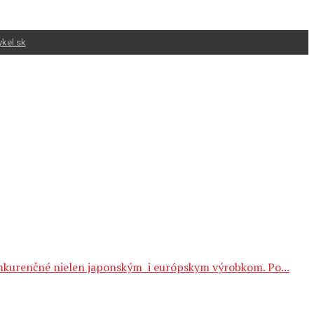
kel.sk
 konkurenčné nielen japonským i európskym výrobkom. Po...