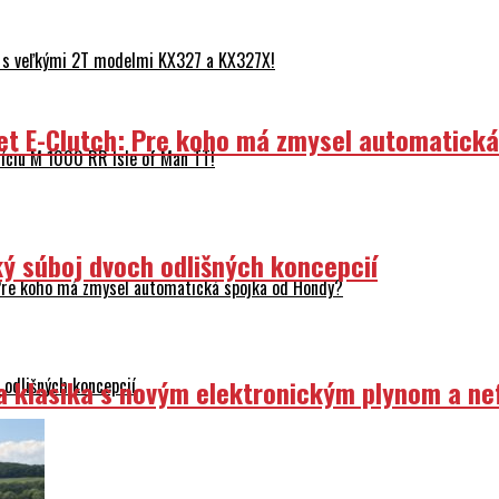
 s veľkými 2T modelmi KX327 a KX327X!
et E-Clutch: Pre koho má zmysel automatick
ciu M 1000 RR Isle of Man TT!
ý súboj dvoch odlišných koncepcií
Pre koho má zmysel automatická spojka od Hondy?
odlišných koncepcií
ka klasika s novým elektronickým plynom a n