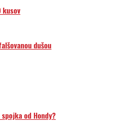
0 kusov
efalšovanou dušou
á spojka od Hondy?