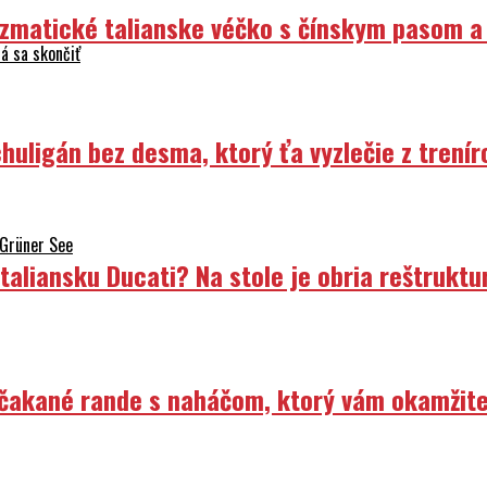
izmatické talianske véčko s čínskym pasom a
á sa skončiť
uligán bez desma, ktorý ťa vyzlečie z trenír
 Grüner See
liansku Ducati? Na stole je obria reštruktur
Nečakané rande s naháčom, ktorý vám okamžit