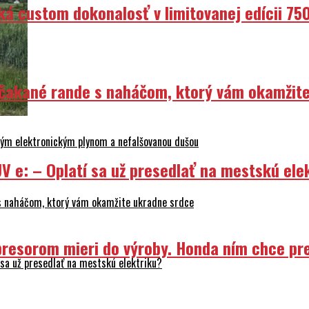
ká custom dokonalosť v limitovanej edícii 75
Nečakané rande s naháčom, ktorý vám okamžit
ovým elektronickým plynom a nefalšovanou dušou
V e: – Oplatí sa už presedlať na mestskú ele
 s naháčom, ktorý vám okamžite ukradne srdce
resorom mieri do výroby. Honda ním chce prep
sa už presedlať na mestskú elektriku?