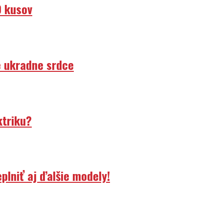
0 kusov
e ukradne srdce
ktriku?
lniť aj ďalšie modely!