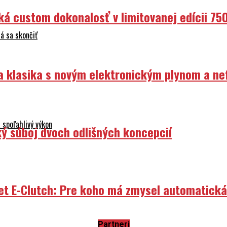
ká custom dokonalosť v limitovanej edícii 75
á sa skončiť
ka klasika s novým elektronickým plynom a n
 spoľahlivý výkon
ý súboj dvoch odlišných koncepcií
et E-Clutch: Pre koho má zmysel automatick
 komfort a technológie materiálov
Partneri