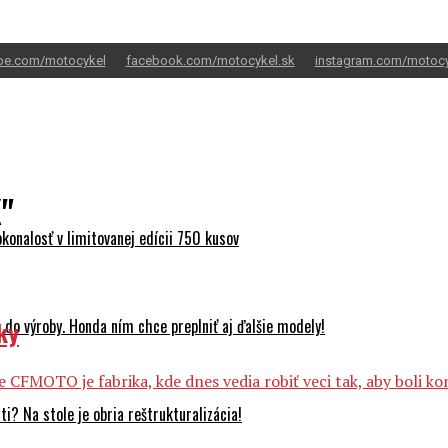
be.com/motocykel
facebook.com/motocykel.sk
instagram.com/motocy
"
onalosť v limitovanej edícii 750 kusov
ky
do výroby. Honda ním chce preplniť aj ďalšie modely!
ske CFMOTO je fabrika, kde dnes vedia robiť veci tak, aby boli
? Na stole je obria reštrukturalizácia!