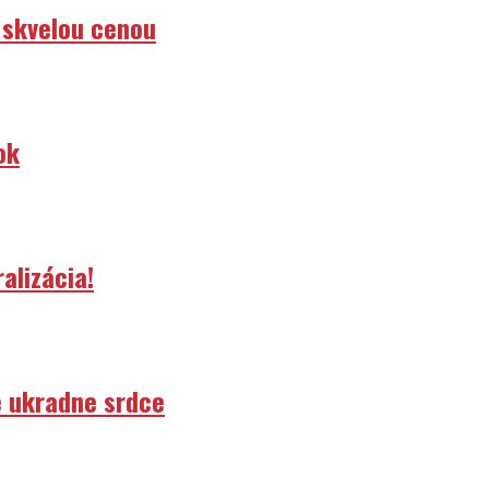
 skvelou cenou
ok
alizácia!
e ukradne srdce