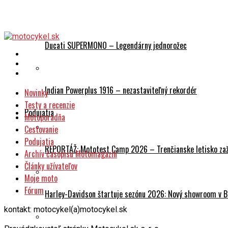
História
Ducati SUPERMONO – Legendárny jednorožec
Indian Powerplus 1916 – nezastaviteľný rekordér
Novinky
Testy a recenzie
Podujatia
Motoporadňa
Cestovanie
Podujatia
REPORTÁŽ: Mototest Camp 2026 – Trenčianske letisko zaž
Archív časopisu Motomagazín
Články užívateľov
Moje moto
Fórum
Harley-Davidson štartuje sezónu 2026: Nový showroom v Br
kontakt: motocykel(a)motocykel.sk