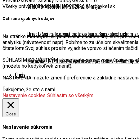
Prevádzkovateľ stránky Motocykel.sk s. r. o.
CFMOTO MISSION MT 2026 už 9. mája
Všetky práva vyhradené © 1999-2026 Motocykel.sk
Ochrana osobných údajov
Orientačná rally otvorí motosezónu v Banskobystrickom kr
Na stránke motocykel.sk používame cookies aby sme pre vás zabe
analytiku (návstevnosť napr). Robíme to za účelom skvalitneni
čitateľom. Svoj súhlas prosím vyjadrite vpravo stlačením tlačidl
SÚHLASÍM SO VŠETKÝM akceptujete spracovanie údajov na všetk
Motocykel 2026 rastie: výstava spája jazdcov, technológi
(môžete ho kedykoľvek zmeniť).
O nás
NASTAVENIA môžete zmeniť preferencie a základné nastavenia
Ďakujeme, že ste s nami.
Nastavenie cookies
Súhlasím so všetkým
Close
Nastavenie súkromia