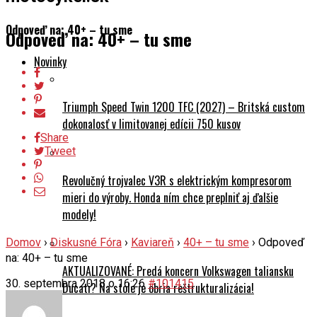
Odpoveď na: 40+ – tu sme
Odpoveď na: 40+ – tu sme
Novinky
Triumph Speed Twin 1200 TFC (2027) – Britská custom
dokonalosť v limitovanej edícii 750 kusov
Share
Tweet
Revolučný trojvalec V3R s elektrickým kompresorom
mieri do výroby. Honda ním chce preplniť aj ďalšie
modely!
Domov
›
Diskusné Fóra
›
Kaviareň
›
40+ – tu sme
›
Odpoveď
na: 40+ – tu sme
AKTUALIZOVANÉ: Predá koncern Volkswagen taliansku
30. septembra 2018 o 16:26
#101415
Ducati? Na stole je obria reštrukturalizácia!