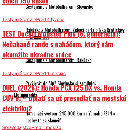
edícii 750 kusov
Cestujeme s Motobulharom: Slovinsko
Testy a recenzie
Pred 4 týždne
Rakúsko s Motobulharom: Zelená perla blízko Bratislavy
TEST Ducati Monster Plus (6. generácia):
– Grüner See
Nečakané rande s naháčom, ktorý vám
okamžite ukradne srdce
Cestujeme s Motobulharom: Rakúsko
Testy a recenzie
Pred 1 mesiac
Prvý krát do Álp? Slovinsko si zamiluješ
DUEL (2026): Honda PCX 125 DX vs. Honda
Motoporadňa
CUV e: – Oplatí sa už presedlať na mestskú
elektriku?
Na naháči svetom: 245 000 km na Yamahe FZ1N a
nechystá sa skončiť
Spravodajstvo
Pred 1 mesiac