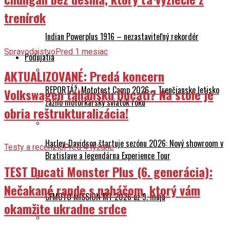
trenírok
Indian Powerplus 1916 – nezastaviteľný rekordér
Spravodajstvo
Pred 1 mesiac
Podujatia
AKTUALIZOVANÉ: Predá koncern
REPORTÁŽ: Mototest Camp 2026 – Trenčianske letisko
Volkswagen taliansku Ducati? Na stole je
zažilo motorkársky sviatok roku
obria reštrukturalizácia!
Harley-Davidson štartuje sezónu 2026: Nový showroom v
Testy a recenzie
Pred 4 týždne
Bratislave a legendárna Experience Tour
TEST Ducati Monster Plus (6. generácia):
Nečakané rande s naháčom, ktorý vám
CFMOTO MISSION MT 2026 už 9. mája
okamžite ukradne srdce