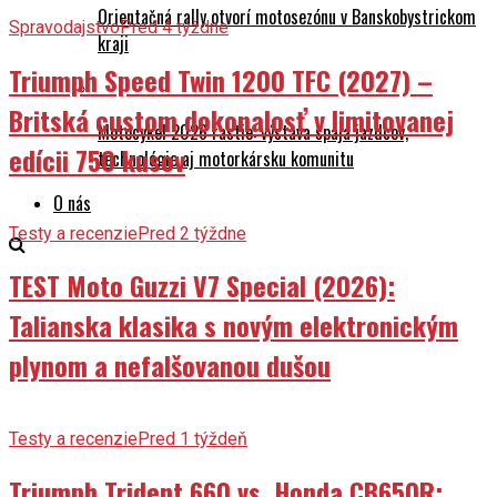
Orientačná rally otvorí motosezónu v Banskobystrickom
Spravodajstvo
Pred 4 týždne
kraji
Triumph Speed Twin 1200 TFC (2027) –
Britská custom dokonalosť v limitovanej
Motocykel 2026 rastie: výstava spája jazdcov,
edícii 750 kusov
technológie aj motorkársku komunitu
O nás
Testy a recenzie
Pred 2 týždne
TEST Moto Guzzi V7 Special (2026):
Talianska klasika s novým elektronickým
plynom a nefalšovanou dušou
Testy a recenzie
Pred 1 týždeň
Triumph Trident 660 vs. Honda CB650R: