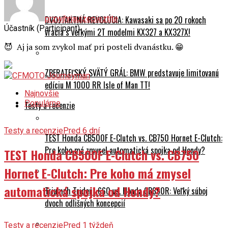
przwjhrjaujzepieztjte
DVOJTAKTNÁ REVOLÚCIA: Kawasaki sa po 20 rokoch
Účastník (Participant)
vracia s veľkými 2T modelmi KX327 a KX327X!
😈 Aj ja som zvykol mať pri posteli dvanástku. 😁
ZBERATEĽSKÝ SVÄTÝ GRÁL: BMW predstavuje limitovanú
edíciu M 1000 RR Isle of Man TT!
Najnovšie
Populárne
Testy a recenzie
Testy a recenzie
Pred 6 dní
TEST Honda CB500F E-Clutch vs. CB750 Hornet E-Clutch:
Pre koho má zmysel automatická spojka od Hondy?
TEST Honda CB500F E-Clutch vs. CB750
Hornet E-Clutch: Pre koho má zmysel
automatická spojka od Hondy?
Triumph Trident 660 vs. Honda CB650R: Veľký súboj
dvoch odlišných koncepcií
Testy a recenzie
Pred 1 týždeň