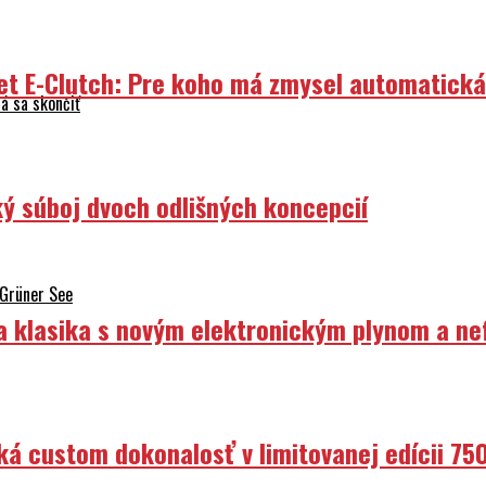
et E-Clutch: Pre koho má zmysel automatick
á sa skončiť
ý súboj dvoch odlišných koncepcií
 Grüner See
ka klasika s novým elektronickým plynom a n
ká custom dokonalosť v limitovanej edícii 75