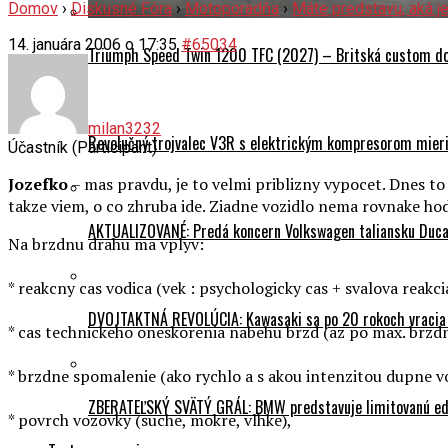
Domov
›
Diskusné Fóra
›
Motoporadňa
›
Máte predstavu, aká j
14. januára 2006 o 17:35
#65034
Triumph Speed Twin 1200 TFC (2027) – Britská custom dok
milan3232
Revolučný trojvalec V3R s elektrickým kompresorom mieri 
Účastník (Participant)
Jozefko
– mas pravdu, je to velmi priblizny vypocet. Dnes t
takze viem, o co zhruba ide. Ziadne vozidlo nema rovnake hod
AKTUALIZOVANÉ: Predá koncern Volkswagen taliansku Ducati
Na brzdnu drahu ma vplyv:
* reakcny cas vodica (vek : psychologicky cas + svalova reakc
DVOJTAKTNÁ REVOLÚCIA: Kawasaki sa po 20 rokoch vracia
* cas technickeho oneskorenia nabehu brzd (az po max. brzdn
* brzdne spomalenie (ako rychlo a s akou intenzitou dupne v
ZBERATEĽSKÝ SVÄTÝ GRÁL: BMW predstavuje limitovanú edí
* povrch vozovky (suche, mokre, vlhke),