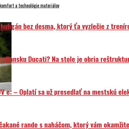
 komfort a technológie materiálov
uligán bez desma, ktorý ťa vyzlečie z trenír
liansku Ducati? Na stole je obria reštruktur
V e: – Oplatí sa už presedlať na mestskú ele
Nečakané rande s naháčom, ktorý vám okamžit