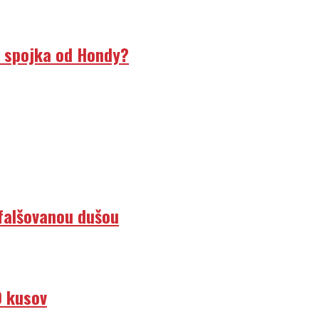
á spojka od Hondy?
efalšovanou dušou
0 kusov