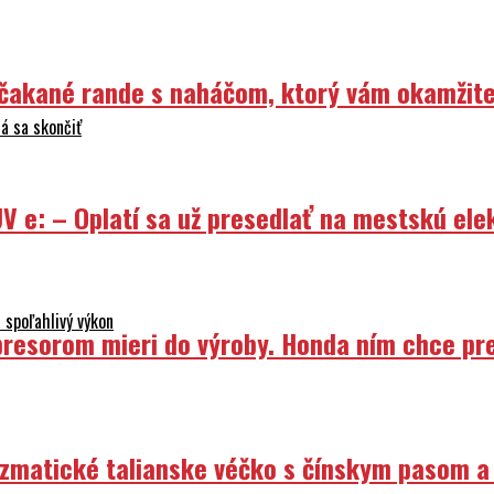
Nečakané rande s naháčom, ktorý vám okamžit
á sa skončiť
V e: – Oplatí sa už presedlať na mestskú ele
 spoľahlivý výkon
resorom mieri do výroby. Honda ním chce prep
izmatické talianske véčko s čínskym pasom a