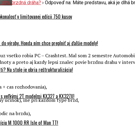
e dlhá brzdná dráha?
›
Odpoveď na: Máte predstavu, aká je dlhá b
onalosť v limitovanej edícii 750 kusov
do výroby. Honda ním chce preplniť aj ďalšie modely!
o uz vsetko robia PC – Crashtest. Mal som 2 semestre Automob
noty a preto aj kazdy lepsi znalec povie brzdnu drahu v interv
? Na stole je obria reštrukturalizácia!
ia + cas rozhodovania),
 s veľkými 2T modelmi KX327 a KX327X!
y ucinok), ine pri kazdom type brzd,
odic na brzdu),
ciu M 1000 RR Isle of Man TT!