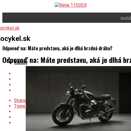
youtu
ocykel.sk
Odpoveď na: Máte predstavu, aká je dlhá brzdná dráha?
Odpoveď na: Máte predstavu, aká je dlhá br
Novinky
Share
Tweet