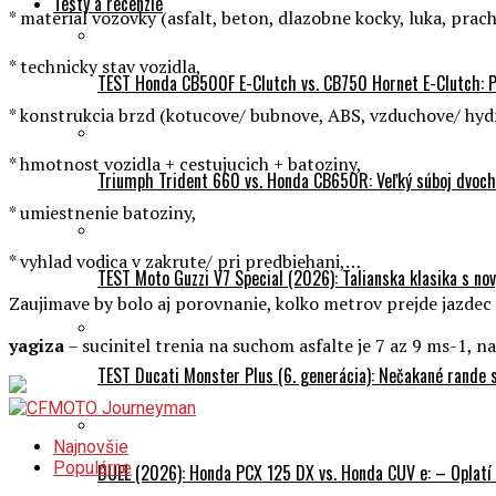
Testy a recenzie
* material vozovky (asfalt, beton, dlazobne kocky, luka, prach,
* technicky stav vozidla,
TEST Honda CB500F E-Clutch vs. CB750 Hornet E-Clutch: 
* konstrukcia brzd (kotucove/ bubnove, ABS, vzduchove/ hydr
* hmotnost vozidla + cestujucich + batoziny,
Triumph Trident 660 vs. Honda CB650R: Veľký súboj dvoch 
* umiestnenie batoziny,
* vyhlad vodica v zakrute/ pri predbiehani,…
TEST Moto Guzzi V7 Special (2026): Talianska klasika s n
Zaujimave by bolo aj porovnanie, kolko metrov prejde jazdec
yagiza
– sucinitel trenia na suchom asfalte je 7 az 9 ms-1, na
TEST Ducati Monster Plus (6. generácia): Nečakané rande
Najnovšie
Populárne
DUEL (2026): Honda PCX 125 DX vs. Honda CUV e: – Oplatí 