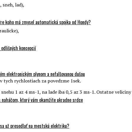
 sneh, lad),
Pre koho má zmysel automatická spojka od Hondy?
aulicke),
odlišných koncepcií
ovým elektronickým plynom a nefalšovanou dušou
 v tych rychlostiach za povedzme 1sek.
 snehu 1 az 4 ms-1, na lade iba 0,5 az 3 ms-1. Ostatne veliciny
 s naháčom, ktorý vám okamžite ukradne srdce
sa už presedlať na mestskú elektriku?