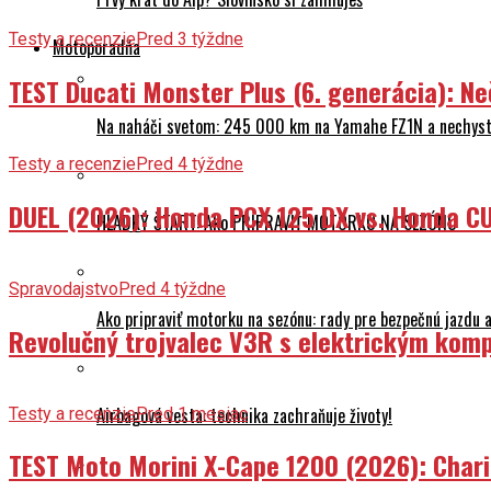
Testy a recenzie
Pred 3 týždne
Motoporadňa
TEST Ducati Monster Plus (6. generácia): 
Na naháči svetom: 245 000 km na Yamahe FZ1N a nechyst
Testy a recenzie
Pred 4 týždne
DUEL (2026): Honda PCX 125 DX vs. Honda CU
HLADKÝ ŠTART: Ako PRIPRAVIŤ MOTORKU NA SEZÓNU
Spravodajstvo
Pred 4 týždne
Ako pripraviť motorku na sezónu: rady pre bezpečnú jazdu a
Revolučný trojvalec V3R s elektrickým komp
Airbagová vesta: technika zachraňuje životy!
Testy a recenzie
Pred 1 mesiac
TEST Moto Morini X-Cape 1200 (2026): Char