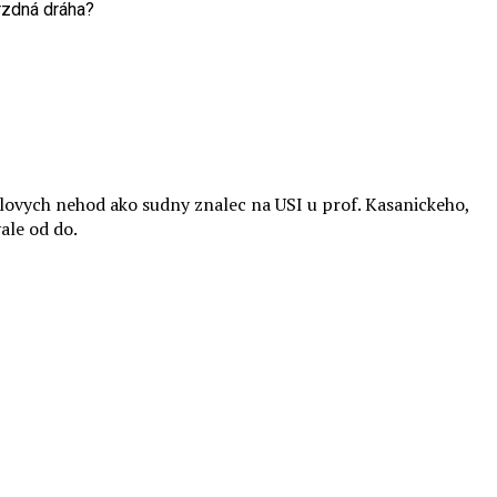
rzdná dráha?
ilovych nehod ako sudny znalec na USI u prof. Kasanickeho,
ale od do.