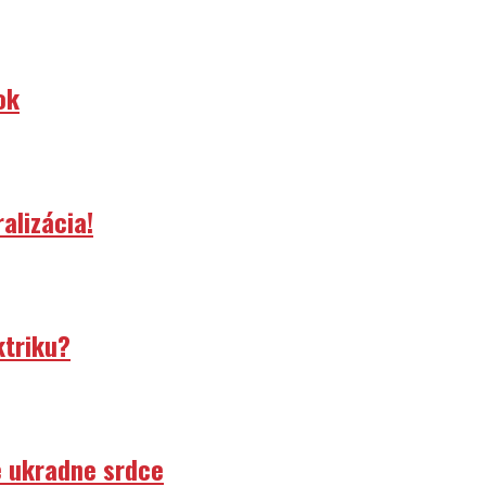
ok
alizácia!
ktriku?
e ukradne srdce