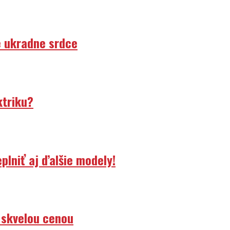
e ukradne srdce
ktriku?
lniť aj ďalšie modely!
 skvelou cenou