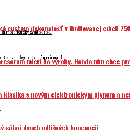
ká custom dokonalosť v limitovanej edícii 75
ilo motorkársky sviatok roku
atislave a legendárna Experience Tour
resorom mieri do výroby. Honda ním chce prep
ka klasika s novým elektronickým plynom a n
aji
ý súboj dvoch odlišných koncepcií