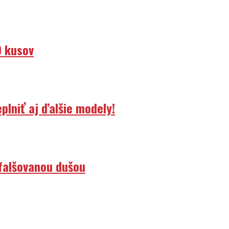
0 kusov
lniť aj ďalšie modely!
efalšovanou dušou