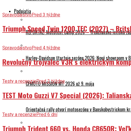
Podujatia
Spravodajstvo
Pred 3 týždne
Triumph Speed Twin 1200 TFC (2027) – Brits
REPORTÁŽ: Mototest Camp 2026 – Trenčianske letisko zaž
Spravodajstvo
Pred 4 týždne
Harley-Davidson štartuje sezónu 2026: Nový showroom v Br
Revolučný trojvalec V3R s elektrickým komp
Testy a recenzie
Pred 2 týždne
CFMOTO MISSION MT 2026 už 9. mája
TEST Moto Guzzi V7 Special (2026): Talians
Orientačná rally otvorí motosezónu v Banskobystrickom kr
Testy a recenzie
Pred 6 dní
Triumph Trident 660 vs. Honda CB650R: Veľk