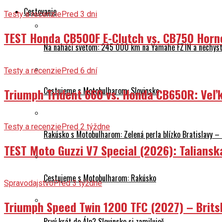
Cestovanie
Testy a recenzie
Pred 3 dni
TEST Honda CB500F E-Clutch vs. CB750 Horn
Na naháči svetom: 245 000 km na Yamahe FZ1N a nechyst
Testy a recenzie
Pred 6 dní
Cestujeme s Motobulharom: Slovinsko
Triumph Trident 660 vs. Honda CB650R: Veľk
Testy a recenzie
Pred 2 týždne
Rakúsko s Motobulharom: Zelená perla blízko Bratislavy –
TEST Moto Guzzi V7 Special (2026): Talians
Cestujeme s Motobulharom: Rakúsko
Spravodajstvo
Pred 3 týždne
Triumph Speed Twin 1200 TFC (2027) – Brits
Prvý krát do Álp? Slovinsko si zamiluješ