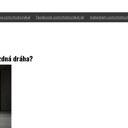
be.com/motocykel
facebook.com/motocykel.sk
instagram.com/motocy
zdná dráha?