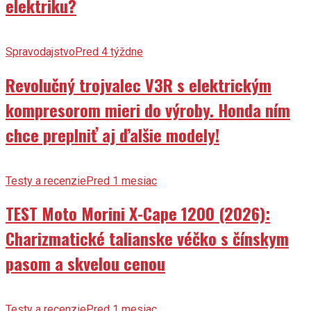
elektriku?
Spravodajstvo
Pred 4 týždne
Revolučný trojvalec V3R s elektrickým
kompresorom mieri do výroby. Honda ním
chce preplniť aj ďalšie modely!
Testy a recenzie
Pred 1 mesiac
TEST Moto Morini X-Cape 1200 (2026):
Charizmatické talianske véčko s čínskym
pasom a skvelou cenou
Testy a recenzie
Pred 1 mesiac