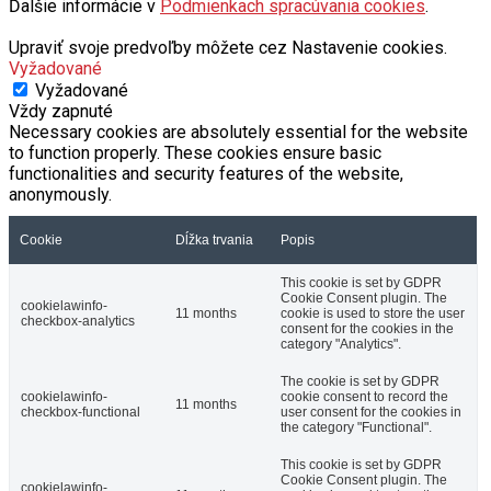
Ďalšie informácie v
Podmienkach spracúvania cookies
.
Upraviť svoje predvoľby môžete cez Nastavenie cookies.
Vyžadované
Vyžadované
Vždy zapnuté
Necessary cookies are absolutely essential for the website
to function properly. These cookies ensure basic
functionalities and security features of the website,
anonymously.
Cookie
Dĺžka trvania
Popis
This cookie is set by GDPR
Cookie Consent plugin. The
cookielawinfo-
11 months
cookie is used to store the user
checkbox-analytics
consent for the cookies in the
category "Analytics".
The cookie is set by GDPR
cookielawinfo-
cookie consent to record the
11 months
checkbox-functional
user consent for the cookies in
the category "Functional".
This cookie is set by GDPR
Cookie Consent plugin. The
cookielawinfo-