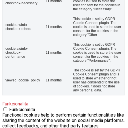
11 months
cookies is used to store the
checkbox-necessary
user consent for the cookies in
the category "Necessary".
This cookie is set by GDPR
Cookie Consent plugin. The
cookielawinfo-
11 months
cookie is used to store the user
checkbox-others
consent for the cookies in the
category "Other.
This cookie is set by GDPR
cookielawinfo-
Cookie Consent plugin. The
checkbox-
11 months
cookie is used to store the user
performance
consent for the cookies in the
category "Performance".
The cookie is set by the GDPR
Cookie Consent plugin and is
used to store whether or not
viewed_cookie_policy
11 months
user has consented to the use
of cookies. It does not store
any personal data.
Funkcionalita
Funkcionalita
Functional cookies help to perform certain functionalities like
sharing the content of the website on social media platforms,
collect feedbacks, and other third-party features.