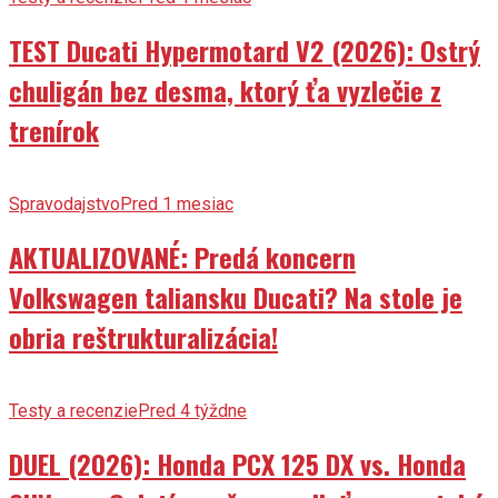
TEST Ducati Hypermotard V2 (2026): Ostrý
chuligán bez desma, ktorý ťa vyzlečie z
trenírok
Spravodajstvo
Pred 1 mesiac
AKTUALIZOVANÉ: Predá koncern
Volkswagen taliansku Ducati? Na stole je
obria reštrukturalizácia!
Testy a recenzie
Pred 4 týždne
DUEL (2026): Honda PCX 125 DX vs. Honda