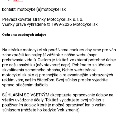
kontakt: motocykel(a)motocykel.sk
Prevádzkovateľ stránky Motocykel.sk s. r. o.
Všetky práva vyhradené © 1999-2026 Motocykel.sk
Ochrana osobných údajov
Na stránke motocykel.sk používame cookies aby sme pre vás
zabezpečili ten najlepší zážitok z nášho webu (napr.
prehrávanie videií). Cieľom je taktiež zozbierať potrebné údaje
pre našu analytiku (návstevnosť napr). Robíme to za účelom
skvalitnenia samotného obsahu, týchto webstránok
motocykel.sk ako aj presnejšie a relevantnejšie zobrazených
reklám vám, naším čitateľom. Svoj súhlas prosím vyjadrite
vpravo stlačením tlačidla:
SÚHLASÍM SO VŠETKÝM akceptujete spracovanie údajov na
všetky uvádzané účely. Taktiež vyjadrujete svoj súhlas s
používaním údajov, ktoré je možné spracúvať len s vaším
súhlasom (môžete ho kedykoľvek zmeniť).