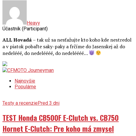
Heavy
Účastník (Participant)
ALL Hovadá
– tak už sa nesťažujte kto koho kde nestredol
a v piatok pobaľte saky-paky a frčíme do Jasenskej až do
nedelééé, do nedeléééé, do nedeléééé…
Najnovšie
Populárne
Testy a recenzie
Pred 3 dni
TEST Honda CB500F E-Clutch vs. CB750
Hornet E-Clutch: Pre koho má zmysel