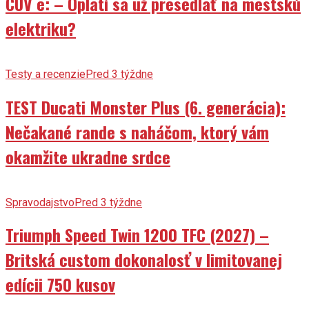
CUV e: – Oplatí sa už presedlať na mestskú
elektriku?
Testy a recenzie
Pred 3 týždne
TEST Ducati Monster Plus (6. generácia):
Nečakané rande s naháčom, ktorý vám
okamžite ukradne srdce
Spravodajstvo
Pred 3 týždne
Triumph Speed Twin 1200 TFC (2027) –
Britská custom dokonalosť v limitovanej
edícii 750 kusov