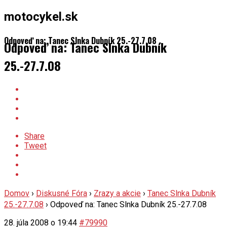
motocykel.sk
Odpoveď na: Tanec Slnka Dubník 25.-27.7.08
Odpoveď na: Tanec Slnka Dubník
25.-27.7.08
Share
Tweet
Domov
›
Diskusné Fóra
›
Zrazy a akcie
›
Tanec Slnka Dubník
25.-27.7.08
›
Odpoveď na: Tanec Slnka Dubník 25.-27.7.08
28. júla 2008 o 19:44
#79990