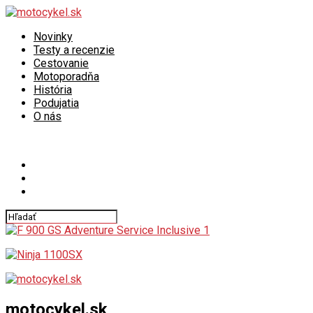
Novinky
Testy a recenzie
Cestovanie
Motoporadňa
História
Podujatia
O nás
Connect with us
motocykel.sk