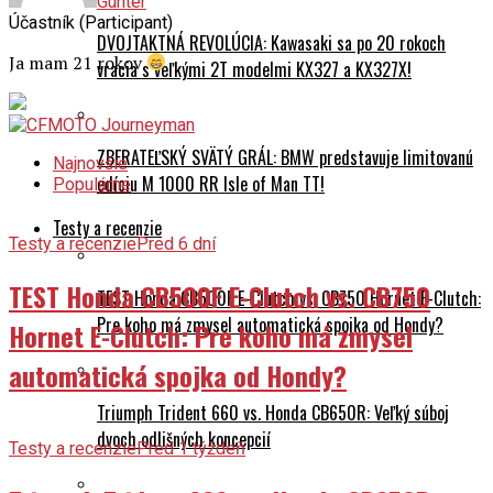
Gunter
Účastník (Participant)
DVOJTAKTNÁ REVOLÚCIA: Kawasaki sa po 20 rokoch
Ja mam 21 rokov
vracia s veľkými 2T modelmi KX327 a KX327X!
ZBERATEĽSKÝ SVÄTÝ GRÁL: BMW predstavuje limitovanú
Najnovšie
edíciu M 1000 RR Isle of Man TT!
Populárne
Testy a recenzie
Testy a recenzie
Pred 6 dní
TEST Honda CB500F E-Clutch vs. CB750
TEST Honda CB500F E-Clutch vs. CB750 Hornet E-Clutch:
Pre koho má zmysel automatická spojka od Hondy?
Hornet E-Clutch: Pre koho má zmysel
automatická spojka od Hondy?
Triumph Trident 660 vs. Honda CB650R: Veľký súboj
dvoch odlišných koncepcií
Testy a recenzie
Pred 1 týždeň