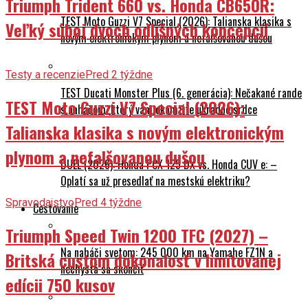
Triumph Trident 660 vs. Honda CB650R:
TEST Moto Guzzi V7 Special (2026): Talianska klasika s
Veľký súboj dvoch odlišných koncepcií
novým elektronickým plynom a nefalšovanou dušou
Testy a recenzie
Pred 2 týždne
TEST Ducati Monster Plus (6. generácia): Nečakané rande
TEST Moto Guzzi V7 Special (2026):
s naháčom, ktorý vám okamžite ukradne srdce
Talianska klasika s novým elektronickým
plynom a nefalšovanou dušou
DUEL (2026): Honda PCX 125 DX vs. Honda CUV e: –
Oplatí sa už presedlať na mestskú elektriku?
Spravodajstvo
Pred 4 týždne
Cestovanie
Triumph Speed Twin 1200 TFC (2027) –
Na naháči svetom: 245 000 km na Yamahe FZ1N a
Britská custom dokonalosť v limitovanej
nechystá sa skončiť
edícii 750 kusov