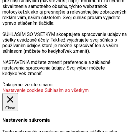
pre našu analytiku (návstevnosť napr). Robíme to za účelom
skvalitnenia samotného obsahu, týchto webstránok
motocykel.sk ako aj presnejšie a relevantnejšie zobrazených
reklám vám, naším čitateľom. Svoj súhlas prosím vyjadrite
vpravo stlačením tlačidla:
SÚHLASÍM SO VŠETKÝM akceptujete spracovanie údajov na
všetky uvádzané účely. Taktiež vyjadrujete svoj súhlas s
používaním údajov, ktoré je možné spracúvať len s vaším
súhlasom (môžete ho kedykoľvek zmeniť).
NASTAVENIA môžete zmeniť preferencie a základné
nastavenia spracovania údajov. Svoj výber môžete
kedykoľvek zmeniť.
Ďakujeme, že ste s nami.
Nastavenie cookies
Súhlasím so všetkým
Close
Nastavenie súkromia
Tento web používa cookies na vylepšenie zážitku a jeho