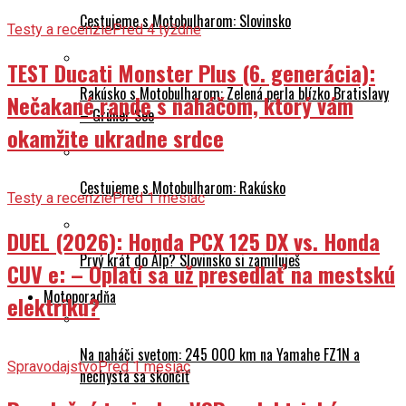
Cestujeme s Motobulharom: Slovinsko
Testy a recenzie
Pred 4 týždne
TEST Ducati Monster Plus (6. generácia):
Rakúsko s Motobulharom: Zelená perla blízko Bratislavy
Nečakané rande s naháčom, ktorý vám
– Grüner See
okamžite ukradne srdce
Cestujeme s Motobulharom: Rakúsko
Testy a recenzie
Pred 1 mesiac
DUEL (2026): Honda PCX 125 DX vs. Honda
Prvý krát do Álp? Slovinsko si zamiluješ
CUV e: – Oplatí sa už presedlať na mestskú
Motoporadňa
elektriku?
Na naháči svetom: 245 000 km na Yamahe FZ1N a
Spravodajstvo
Pred 1 mesiac
nechystá sa skončiť