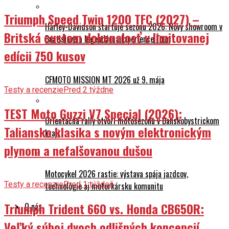
Triumph Speed Twin 1200 TFC (2027) –
Harley-Davidson štartuje sezónu 2026: Nový showroom v
Britská custom dokonalosť v limitovanej
Bratislave a legendárna Experience Tour
edícii 750 kusov
CFMOTO MISSION MT 2026 už 9. mája
Testy a recenzie
Pred 2 týždne
TEST Moto Guzzi V7 Special (2026):
Orientačná rally otvorí motosezónu v Banskobystrickom
Talianska klasika s novým elektronickým
kraji
plynom a nefalšovanou dušou
Motocykel 2026 rastie: výstava spája jazdcov,
Testy a recenzie
Pred 1 týždeň
technológie aj motorkársku komunitu
Triumph Trident 660 vs. Honda CB650R:
O nás
Veľký súboj dvoch odlišných koncepcií