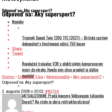
Odpoveď na: Aky supersport?
Odpoveď na: Aky supersport?
Novinky
Triumph Speed Twin 1200 TFC (2027) – Britská custom
dokonalosť v limitovanej edícii 750 kusov
Share
Tweet
Revolučný trojvalec V3R s elektrickým kompresorom
mieri do výroby. Honda ním chce preplniť aj ďalšie
modely!
Domov
›
Diskusné Fóra
›
Motoporadňa
›
Aky supersport?
›
Odpoveď na: Aky supersport?
2. augusta 2008 o 20:02
#80154
AKTUALIZOVANÉ: Predá koncern Volkswagen taliansku
Ducati? Na stole je obria reštrukturalizácia!