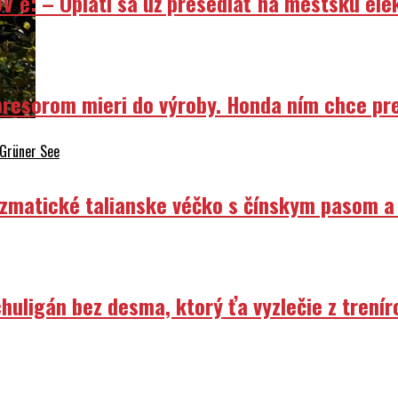
resorom mieri do výroby. Honda ním chce prep
 Grüner See
izmatické talianske véčko s čínskym pasom a
uligán bez desma, ktorý ťa vyzlečie z trenír
liansku Ducati? Na stole je obria reštruktur
á sa skončiť