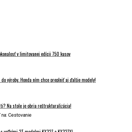
onalosť v limitovanej edícii 750 kusov
do výroby. Honda ním chce preplniť aj ďalšie modely!
? Na stole je obria reštrukturalizácia!
na: Cestovanie
 s veľkými 2T modelmi KX327 a KX327X!