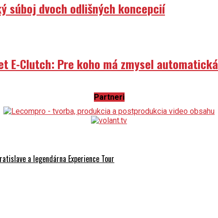
et E-Clutch: Pre koho má zmysel automatick
Partneri
ilo motorkársky sviatok roku
atislave a legendárna Experience Tour