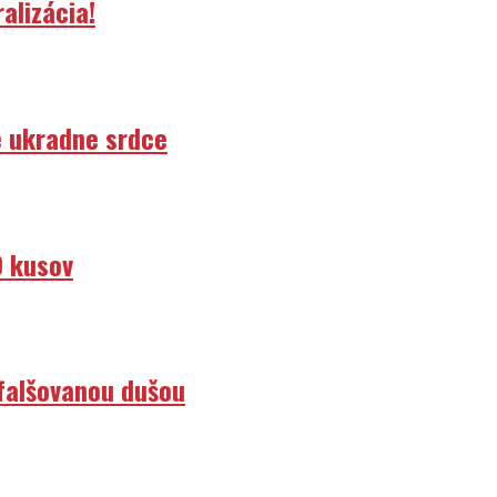
e ukradne srdce
0 kusov
efalšovanou dušou