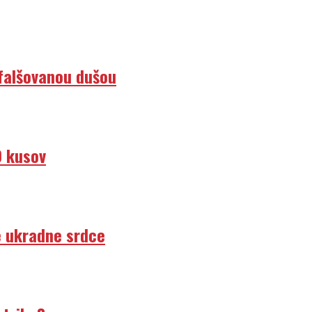
efalšovanou dušou
0 kusov
e ukradne srdce
ktriku?