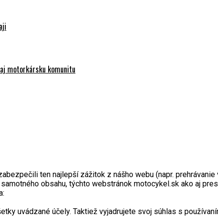
aji
e aj motorkársku komunitu
zpečili ten najlepší zážitok z nášho webu (napr. prehrávanie vi
a samotného obsahu, týchto webstránok motocykel.sk ako aj pres
a:
y uvádzané účely. Taktiež vyjadrujete svoj súhlas s používaním