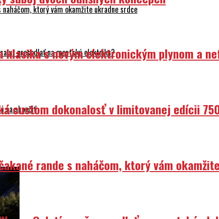
 s naháčom, ktorý vám okamžite ukradne srdce
ka klasika s novým elektronickým plynom a n
sa už presedlať na mestskú elektriku?
ká custom dokonalosť v limitovanej edícii 75
á sa skončiť
Nečakané rande s naháčom, ktorý vám okamžit
V e: – Oplatí sa už presedlať na mestskú ele