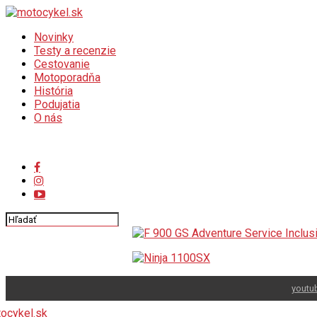
Novinky
Testy a recenzie
Cestovanie
Motoporadňa
História
Podujatia
O nás
Connect with us
youtu