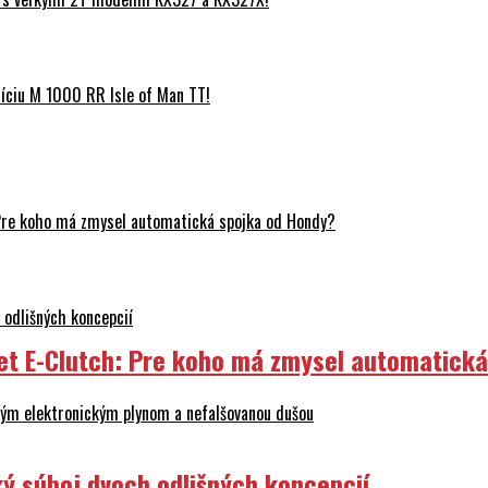
ciu M 1000 RR Isle of Man TT!
Pre koho má zmysel automatická spojka od Hondy?
odlišných koncepcií
et E-Clutch: Pre koho má zmysel automatick
ovým elektronickým plynom a nefalšovanou dušou
ý súboj dvoch odlišných koncepcií