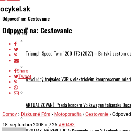
ocykel.sk
Odpoveď na: Cestovanie
Odpoveď na: Cestovanie
Novinky
Triumph Speed Twin 1200 TFC (2027) – Britská custom dok
Share
Tweet
Revolučný trojvalec V3R s elektrickým kompresorom mieri 
AKTUALIZOVANÉ: Predá koncern Volkswagen taliansku Ducati
Domov
›
Diskusné Fóra
›
Motoporadňa
›
Cestovanie
›
Odpoveď 
18. septembra 2008 o 7:25
#80483
DVOJTAKTNÁ REVOLÚCIA: Kawasaki sa po 20 rokoch vracia