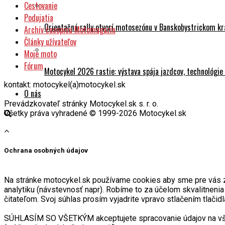
Podujatia
Orientačná rally otvorí motosezónu v Banskobystrickom kr
Archív časopisu Motomagazín
Články užívateľov
Moje moto
Fórum
Motocykel 2026 rastie: výstava spája jazdcov, technológi
kontakt: motocykel(a)motocykel.sk
O nás
Prevádzkovateľ stránky Motocykel.sk s. r. o.
Všetky práva vyhradené © 1999-2026 Motocykel.sk
Ochrana osobných údajov
Na stránke motocykel.sk používame cookies aby sme pre vás zabe
analytiku (návstevnosť napr). Robíme to za účelom skvalitneni
čitateľom. Svoj súhlas prosím vyjadrite vpravo stlačením tlačidl
SÚHLASÍM SO VŠETKÝM akceptujete spracovanie údajov na všetk
(môžete ho kedykoľvek zmeniť).