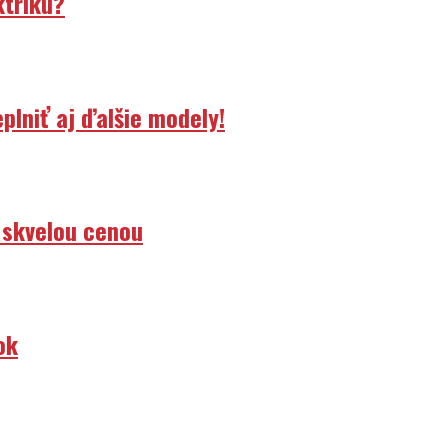
lniť aj ďalšie modely!
 skvelou cenou
ok
alizácia!