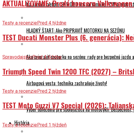
Testy a recenzie
Pred 4 týždne
HLADKÝ ŠTART: Ako PRIPRAVIŤ MOTORKU NA SEZÓNU
TEST Ducati Monster Plus (6. generácia): 
Ako pripraviť motorku na sezónu: rady pre bezpečnú jazdu a
Spravodajstvo
Pred 4 týždne
Triumph Speed Twin 1200 TFC (2027) – Brits
Airbagová vesta: technika zachraňuje životy!
Testy a recenzie
Pred 2 týždne
TEST Moto Guzzi V7 Special (2026): Talians
Výber oblečenia pre spolujazdca na motocykli: Bezpečnosť,
História
Testy a recenzie
Pred 1 týždeň
Triumph Trident 660 vs. Honda CB650R: Veľk