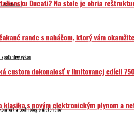
Nečakané rande s naháčom, ktorý vám okamžit
 spoľahlivý výkon
ká custom dokonalosť v limitovanej edícii 75
ka klasika s novým elektronickým plynom a n
 komfort a technológie materiálov
ý súboj dvoch odlišných koncepcií