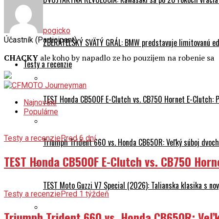
pogicko
Účastník (Participant)
ZBERATEĽSKÝ SVÄTÝ GRÁL: BMW predstavuje limitovanú edí
CHACKY
ale koho by napadlo ze ho pouzijem na robenie sa
Testy a recenzie
TEST Honda CB500F E-Clutch vs. CB750 Hornet E-Clutch: 
Najnovšie
Populárne
Testy a recenzie
Pred 6 dní
Triumph Trident 660 vs. Honda CB650R: Veľký súboj dvoch 
TEST Honda CB500F E-Clutch vs. CB750 Horn
TEST Moto Guzzi V7 Special (2026): Talianska klasika s n
Testy a recenzie
Pred 1 týždeň
Triumph Trident 660 vs. Honda CB650R: Veľk