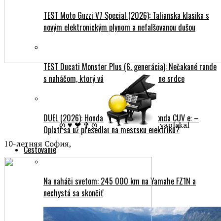
TEST Moto Guzzi V7 Special (2026): Talianska klasika s
novým elektronickým plynom a nefalšovanou dušou
TEST Ducati Monster Plus (6. generácia): Nečakané rande
s naháčom, ktorý vám okamžite ukradne srdce
DUEL (2026): Honda PCX 125 DX vs. Honda CUV e: –
ღ ♥ ❤ ✞ ღ
yaplakal
Oplatí sa už presedlať na mestskú elektriku?
10-летняя София,
Cestovanie
Na naháči svetom: 245 000 km na Yamahe FZ1N a
nechystá sa skončiť