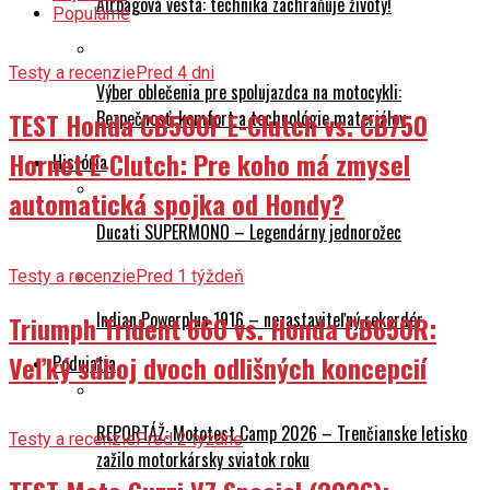
Airbagová vesta: technika zachraňuje životy!
Populárne
Testy a recenzie
Pred 4 dni
Výber oblečenia pre spolujazdca na motocykli:
TEST Honda CB500F E-Clutch vs. CB750
Bezpečnosť, komfort a technológie materiálov
Hornet E-Clutch: Pre koho má zmysel
História
automatická spojka od Hondy?
Ducati SUPERMONO – Legendárny jednorožec
Testy a recenzie
Pred 1 týždeň
Indian Powerplus 1916 – nezastaviteľný rekordér
Triumph Trident 660 vs. Honda CB650R:
Veľký súboj dvoch odlišných koncepcií
Podujatia
REPORTÁŽ: Mototest Camp 2026 – Trenčianske letisko
Testy a recenzie
Pred 2 týždne
zažilo motorkársky sviatok roku