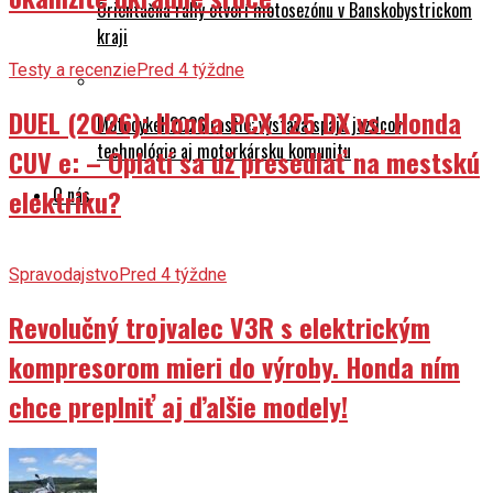
Orientačná rally otvorí motosezónu v Banskobystrickom
kraji
Testy a recenzie
Pred 4 týždne
DUEL (2026): Honda PCX 125 DX vs. Honda
Motocykel 2026 rastie: výstava spája jazdcov,
technológie aj motorkársku komunitu
CUV e: – Oplatí sa už presedlať na mestskú
elektriku?
O nás
Spravodajstvo
Pred 4 týždne
Revolučný trojvalec V3R s elektrickým
kompresorom mieri do výroby. Honda ním
chce preplniť aj ďalšie modely!