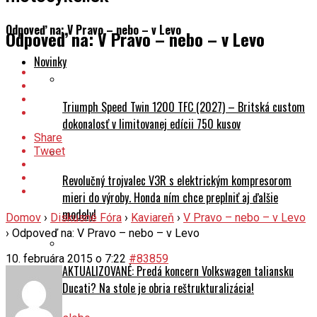
Odpoveď na: V Pravo – nebo – v Levo
Odpoveď na: V Pravo – nebo – v Levo
Novinky
Triumph Speed Twin 1200 TFC (2027) – Britská custom
dokonalosť v limitovanej edícii 750 kusov
Share
Tweet
Revolučný trojvalec V3R s elektrickým kompresorom
mieri do výroby. Honda ním chce preplniť aj ďalšie
modely!
Domov
›
Diskusné Fóra
›
Kaviareň
›
V Pravo – nebo – v Levo
›
Odpoveď na: V Pravo – nebo – v Levo
10. februára 2015 o 7:22
#83859
AKTUALIZOVANÉ: Predá koncern Volkswagen taliansku
Ducati? Na stole je obria reštrukturalizácia!