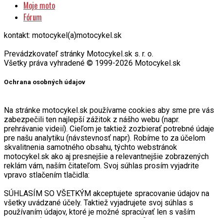
Moje moto
Fórum
kontakt: motocykel(a)motocykel.sk
Prevádzkovateľ stránky Motocykel.sk s. r. o.
Všetky práva vyhradené © 1999-2026 Motocykel.sk
Ochrana osobných údajov
Na stránke motocykel.sk používame cookies aby sme pre vás
zabezpečili ten najlepší zážitok z nášho webu (napr.
prehrávanie videií). Cieľom je taktiež zozbierať potrebné údaje
pre našu analytiku (návstevnosť napr). Robíme to za účelom
skvalitnenia samotného obsahu, týchto webstránok
motocykel.sk ako aj presnejšie a relevantnejšie zobrazených
reklám vám, naším čitateľom. Svoj súhlas prosím vyjadrite
vpravo stlačením tlačidla:
SÚHLASÍM SO VŠETKÝM akceptujete spracovanie údajov na
všetky uvádzané účely. Taktiež vyjadrujete svoj súhlas s
používaním údajov, ktoré je možné spracúvať len s vaším