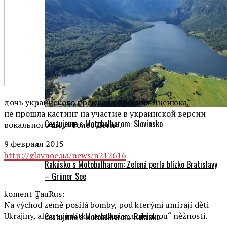
дочь украинского премьера Арсения Яценюка,
не прошла кастинг на участие в украинской версии
Cestujeme s Motobulharom: Slovinsko
вокального шоу «Голос Дети».
9 февраля 2015
http://glavnoe.ua/news/n212616
Rakúsko s Motobulharom: Zelená perla blízko Bratislavy
– Grüner See
koment ТаuRus:
Na východ země posílá bomby, pod kterými umírají děti
Ukrajiny, ale o své dítko se stará s „dojemnou“ něžnosti.
Cestujeme s Motobulharom: Rakúsko