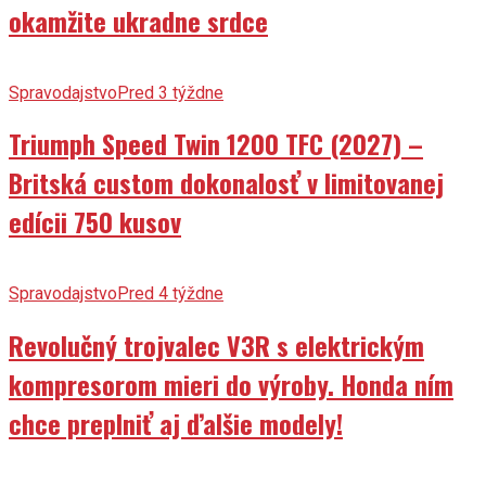
okamžite ukradne srdce
Spravodajstvo
Pred 3 týždne
Triumph Speed Twin 1200 TFC (2027) –
Britská custom dokonalosť v limitovanej
edícii 750 kusov
Spravodajstvo
Pred 4 týždne
Revolučný trojvalec V3R s elektrickým
kompresorom mieri do výroby. Honda ním
chce preplniť aj ďalšie modely!