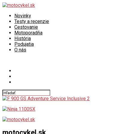
Novinky
Testy a recenzie
Cestovanie
Motoporadňa
História
Podujatia
O nás
Connect with us
motocykel.sk