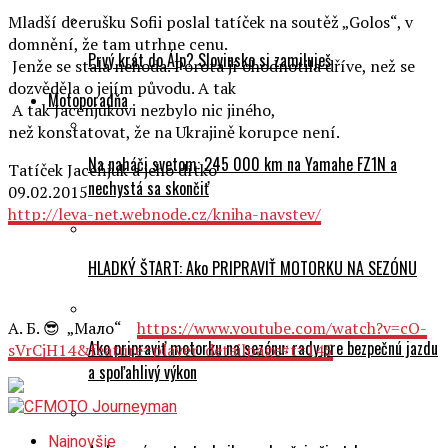
Mladší dcerušku Sofii poslal tatíček na soutěž „Golos“, v
domnění, že tam utrhne cenu.
Prvý krát do Álp? Slovinsko si zamiluješ
Jenže se stala nehoda. Porota jí ohodnotila dříve, než se
dozvěděla o jejím původu. A tak
Motoporadňa
A tak Jacenjukovi nezbylo nic jiného,
než konstatovat, že na Ukrajině korupce není.
Na naháči svetom: 245 000 km na Yamahe FZ1N a
Tatíček Jaceňjuk a jeho dítko
nechystá sa skončiť
09.02.2015
http://leva-net.webnode.cz/kniha-navstev/
HLADKÝ ŠTART: Ako PRIPRAVIŤ MOTORKU NA SEZÓNU
А. Б. 😎 „Мало“
https://www.youtube.com/watch?v=cO-
Ako pripraviť motorku na sezónu: rady pre bezpečnú jazdu
sVrCjH14&feature=player_detailpage#t=145
a spoľahlivý výkon
Najnovšie