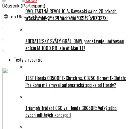
slobo
Účastník (Participant)
DVOJTAKTNÁ REVOLÚCIA: Kawasaki sa po 20 rokoch
😎 na Ukrajině korupce a protekce není. Není
vracia s veľkými 2T modelmi KX327 a KX327X!
.
.
ZBERATEĽSKÝ SVÄTÝ GRÁL: BMW predstavuje limitovanú
edíciu M 1000 RR Isle of Man TT!
.
Testy a recenzie
TEST Honda CB500F E-Clutch vs. CB750 Hornet E-Clutch:
Pre koho má zmysel automatická spojka od Hondy?
Triumph Trident 660 vs. Honda CB650R: Veľký súboj
dvoch odlišných koncepcií