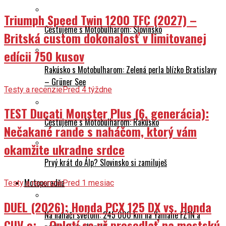
Triumph Speed Twin 1200 TFC (2027) –
Cestujeme s Motobulharom: Slovinsko
Britská custom dokonalosť v limitovanej
edícii 750 kusov
Rakúsko s Motobulharom: Zelená perla blízko Bratislavy
– Grüner See
Testy a recenzie
Pred 4 týždne
TEST Ducati Monster Plus (6. generácia):
Cestujeme s Motobulharom: Rakúsko
Nečakané rande s naháčom, ktorý vám
okamžite ukradne srdce
Prvý krát do Álp? Slovinsko si zamiluješ
Motoporadňa
Testy a recenzie
Pred 1 mesiac
DUEL (2026): Honda PCX 125 DX vs. Honda
Na naháči svetom: 245 000 km na Yamahe FZ1N a
CUV e: – Oplatí sa už presedlať na mestskú