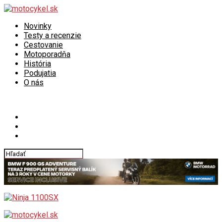
Novinky
Testy a recenzie
Cestovanie
Motoporadňa
História
Podujatia
O nás
Connect with us