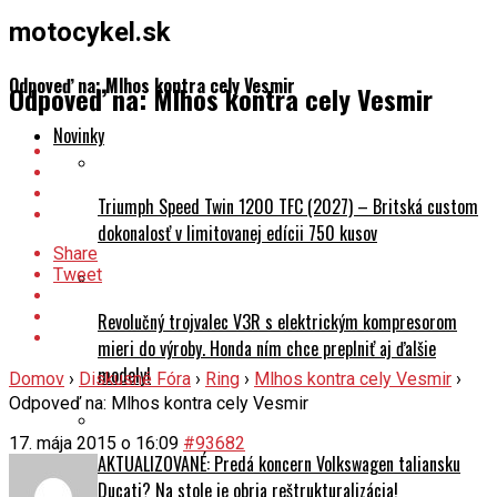
motocykel.sk
Odpoveď na: Mlhos kontra cely Vesmir
Odpoveď na: Mlhos kontra cely Vesmir
Novinky
Triumph Speed Twin 1200 TFC (2027) – Britská custom
dokonalosť v limitovanej edícii 750 kusov
Share
Tweet
Revolučný trojvalec V3R s elektrickým kompresorom
mieri do výroby. Honda ním chce preplniť aj ďalšie
modely!
Domov
›
Diskusné Fóra
›
Ring
›
Mlhos kontra cely Vesmir
›
Odpoveď na: Mlhos kontra cely Vesmir
17. mája 2015 o 16:09
#93682
AKTUALIZOVANÉ: Predá koncern Volkswagen taliansku
Ducati? Na stole je obria reštrukturalizácia!