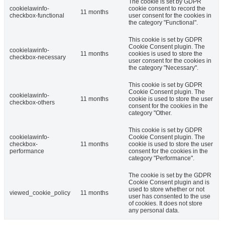
The cookie is set by GDPR
cookielawinfo-
cookie consent to record the
11 months
checkbox-functional
user consent for the cookies in
the category "Functional".
This cookie is set by GDPR
Cookie Consent plugin. The
cookielawinfo-
11 months
cookies is used to store the
checkbox-necessary
user consent for the cookies in
the category "Necessary".
This cookie is set by GDPR
Cookie Consent plugin. The
cookielawinfo-
11 months
cookie is used to store the user
checkbox-others
consent for the cookies in the
category "Other.
This cookie is set by GDPR
cookielawinfo-
Cookie Consent plugin. The
checkbox-
11 months
cookie is used to store the user
performance
consent for the cookies in the
category "Performance".
The cookie is set by the GDPR
Cookie Consent plugin and is
used to store whether or not
viewed_cookie_policy
11 months
user has consented to the use
of cookies. It does not store
any personal data.