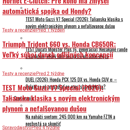
Hornet E-Clutch: Pre koho má zmysel
automatická spojka od Hondy?
TEST Moto Guzzi V7 Special (2026): Talianska klasika s
novým elektronickým plynom a nefalšovanou dušou
Testy a recenzie
Pred 1 týždeň
Triumph Trident 660 vs. Honda CB650R:
TEST Ducati Monster Plus (6. generácia): Nečakané rande
Veľký súboj dvoch odlišných koncepcií
s naháčom, ktorý vám okamžite ukradne srdce
Testy a recenzie
Pred 2 týždne
DUEL (2026): Honda PCX 125 DX vs. Honda CUV e: –
TEST Moto Guzzi V7 Special (2026):
Oplatí sa už presedlať na mestskú elektriku?
Talianska klasika s novým elektronickým
Cestovanie
plynom a nefalšovanou dušou
Na naháči svetom: 245 000 km na Yamahe FZ1N a
nechystá sa skončiť
Spravodajstvo
Pred 4 týždne