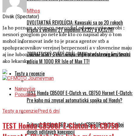
Mlhos
Divák (Spectator)
DVOJTAKTNÁ REVOLÚCIA: Kawasaki sa po 20 rokoch
Ja ho poznam a viem co na rozdiel od vas urcite nerobi :
vracia s veľkými 2T modelmi KX327 a KX327X!
nesnori googlom po nete kde kto co napisal aby o tom
mohol informovat inde to je praca agentov stb a
spolupracovnikov verejnej bezpecnosti a v slovencine maju
ZBERATEĽSKÝ SVÄTÝ GRÁL: BMW predstavuje limitovanú
aj ine lubozvucne nazvy oznacujuce pohlavne organy inak
edíciu M 1000 RR Isle of Man TT!
ako lekarsky
Testy a recenzie
Najnovšie
TEST Honda CB500F E-Clutch vs. CB750 Hornet E-Clutch:
Populárne
Pre koho má zmysel automatická spojka od Hondy?
Testy a recenzie
Pred 6 dní
TEST Honda CB500F E-Clutch vs. CB750
Triumph Trident 660 vs. Honda CB650R: Veľký súboj
dvoch odlišných koncepcií