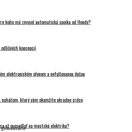
Pre koho má zmysel automatická spojka od Hondy?
odlišných koncepcií
ovým elektronickým plynom a nefalšovanou dušou
 s naháčom, ktorý vám okamžite ukradne srdce
sa už presedlať na mestskú elektriku?
 globalizácie