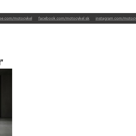
be.com/motocykel
facebook.com/motocykel.sk
instagram.com/motocy
"