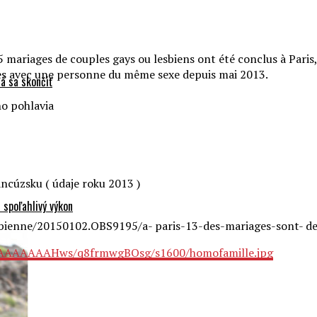
 mariages de couples gays ou lesbiens ont été conclus à Paris
es avec une personne du même sexe depuis mai 2013.
á sa skončiť
ho pohlavia
ncúzsku ( údaje roku 2013 )
 spoľahlivý výkon
esbienne/20150102.OBS9195/a- paris-13-des-mariages-sont- 
AAAAAAAAHws/q8frmwgBOsg/s1600/homofamille.jpg