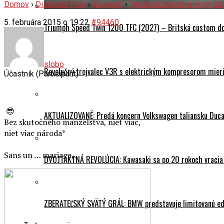
Domov
›
Diskusné Fóra
›
Kaviareň
›
"nedorozumenie a omyl od
5. februára 2015 o 19:22
#94460
Triumph Speed Twin 1200 TFC (2027) – Britská custom dok
slobo
Revolučný trojvalec V3R s elektrickým kompresorom mieri 
Účastník (Participant)
😎
AKTUALIZOVANÉ: Predá koncern Volkswagen taliansku Ducati
Bez skutočného manželstva, niet viac,
niet viac národa*
Sans un … mariage,..
DVOJTAKTNÁ REVOLÚCIA: Kawasaki sa po 20 rokoch vracia
ZBERATEĽSKÝ SVÄTÝ GRÁL: BMW predstavuje limitovanú edí