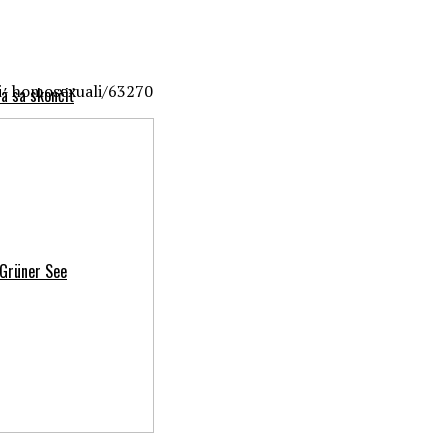
- homosexuali/63270
á sa skončiť
 Grüner See