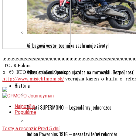
Airbagová vesta: technika zachraňuje životy!
æææææææææææææææææææææææææææææææææ
TO: R.Fokus
o 😶 RTO cke ( ca do 10 min)
Výber oblečenia pre spolujazdca na motocykli: Bezpečnosť,
http://www.misiefilmom.sk/
vcerajsia-kazen-o-kuffu-o- refe
História
Najnovšie
Ducati SUPERMONO – Legendárny jednorožec
Populárne
Testy a recenzie
Pred 5 dní
Indian Powerplus 1916 – nezastaviteľný rekordér