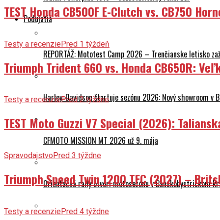
TEST Honda CB500F E-Clutch vs. CB750 Horn
Podujatia
Testy a recenzie
Pred 1 týždeň
REPORTÁŽ: Mototest Camp 2026 – Trenčianske letisko zaž
Triumph Trident 660 vs. Honda CB650R: Veľk
Harley-Davidson štartuje sezónu 2026: Nový showroom v Br
Testy a recenzie
Pred 2 týždne
TEST Moto Guzzi V7 Special (2026): Talians
CFMOTO MISSION MT 2026 už 9. mája
Spravodajstvo
Pred 3 týždne
Triumph Speed Twin 1200 TFC (2027) – Brits
Orientačná rally otvorí motosezónu v Banskobystrickom kr
Testy a recenzie
Pred 4 týždne