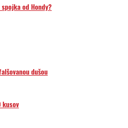
á spojka od Hondy?
efalšovanou dušou
0 kusov