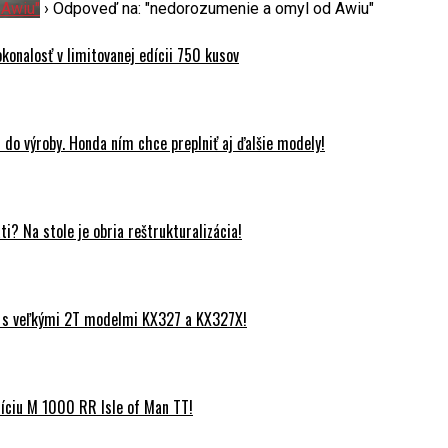
 Awiu"
›
Odpoveď na: "nedorozumenie a omyl od Awiu"
onalosť v limitovanej edícii 750 kusov
do výroby. Honda ním chce preplniť aj ďalšie modely!
? Na stole je obria reštrukturalizácia!
 s veľkými 2T modelmi KX327 a KX327X!
ciu M 1000 RR Isle of Man TT!