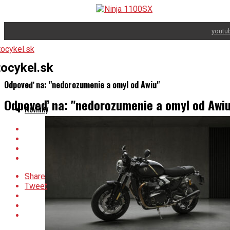
youtu
ocykel.sk
Odpoveď na: "nedorozumenie a omyl od Awiu"
Odpoveď na: "nedorozumenie a omyl od Awiu
Novinky
Share
Tweet