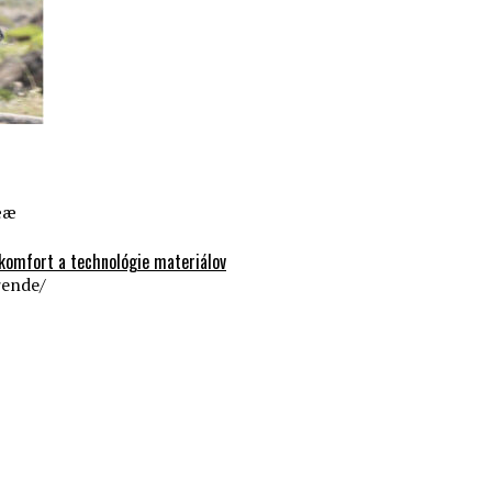
ææ
 komfort a technológie materiálov
rende/