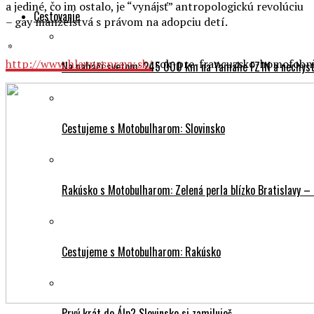
a jediné, čo im ostalo, je “vynájsť” antropologickú revolúciu
Cestovanie
– gay manželstvá s právom na adopciu detí.
*
http://www.hlavnespravy.sk/
sok-pre-francuzsko-homofobni
Na naháči svetom: 245 000 km na Yamahe FZ1N a nechyst
Cestujeme s Motobulharom: Slovinsko
Rakúsko s Motobulharom: Zelená perla blízko Bratislavy –
Cestujeme s Motobulharom: Rakúsko
Prvý krát do Álp? Slovinsko si zamiluješ