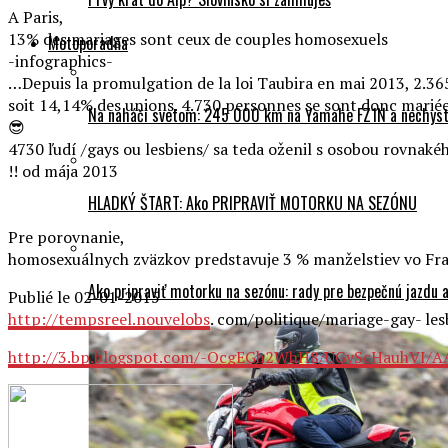
A Paris,
13% des mariages sont ceux de couples homosexuels
Motoporadňa
-infographics-
…Depuis la promulgation de la loi Taubira en mai 2013, 2.365
soit 14,14% des unions. 4.730 personnes se sont donc marié
Na naháči svetom: 245 000 km na Yamahe FZ1N a nechyst
😎
4730 ľudí /gays ou lesbiens/ sa teda oženil s osobou rovnaké
!! od mája 2013
HLADKÝ ŠTART: Ako PRIPRAVIŤ MOTORKU NA SEZÓNU
Pre porovnanie,
homosexuálnych zväzkov predstavuje 3 % manželstiev vo Fra
Ako pripraviť motorku na sezónu: rady pre bezpečnú jazdu a
Publié le 02-01-2015
http://tempsreel.nouvelobs
. com/politique/mariage-gay- l
http://3.bp.blogspot.com/-OcgEGh2WhH8/UGyScHauhVI/