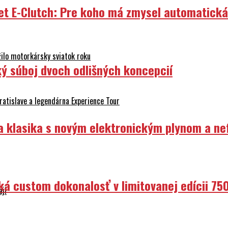
et E-Clutch: Pre koho má zmysel automatick
ilo motorkársky sviatok roku
ý súboj dvoch odlišných koncepcií
atislave a legendárna Experience Tour
ka klasika s novým elektronickým plynom a n
ká custom dokonalosť v limitovanej edícii 75
aji