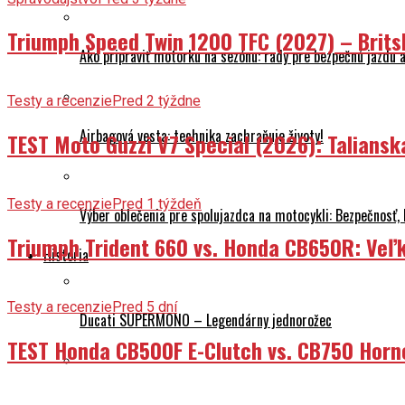
Triumph Speed Twin 1200 TFC (2027) – Brits
Ako pripraviť motorku na sezónu: rady pre bezpečnú jazdu a
Testy a recenzie
Pred 2 týždne
Airbagová vesta: technika zachraňuje životy!
TEST Moto Guzzi V7 Special (2026): Talians
Testy a recenzie
Pred 1 týždeň
Výber oblečenia pre spolujazdca na motocykli: Bezpečnosť,
Triumph Trident 660 vs. Honda CB650R: Veľk
História
Testy a recenzie
Pred 5 dní
Ducati SUPERMONO – Legendárny jednorožec
TEST Honda CB500F E-Clutch vs. CB750 Horn
Indian Powerplus 1916 – nezastaviteľný rekordér