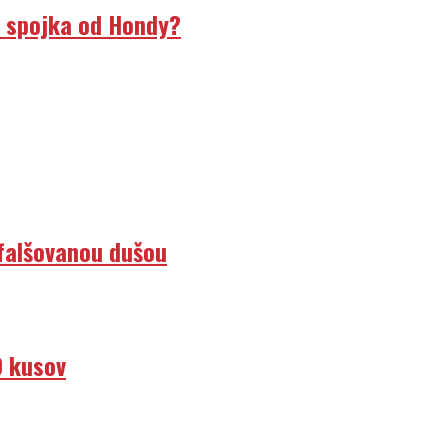
á spojka od Hondy?
efalšovanou dušou
0 kusov