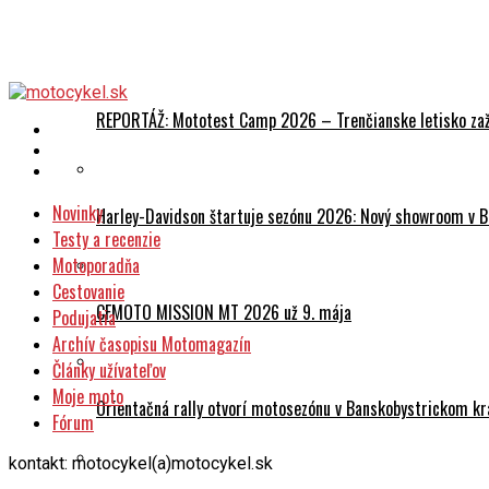
Podujatia
REPORTÁŽ: Mototest Camp 2026 – Trenčianske letisko zaž
Novinky
Harley-Davidson štartuje sezónu 2026: Nový showroom v Br
Testy a recenzie
Motoporadňa
Cestovanie
CFMOTO MISSION MT 2026 už 9. mája
Podujatia
Archív časopisu Motomagazín
Články užívateľov
Moje moto
Orientačná rally otvorí motosezónu v Banskobystrickom kr
Fórum
kontakt: motocykel(a)motocykel.sk