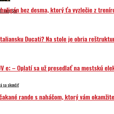
uligán bez desma, ktorý ťa vyzlečie z trenír
 Grüner See
liansku Ducati? Na stole je obria reštruktur
V e: – Oplatí sa už presedlať na mestskú ele
á sa skončiť
Nečakané rande s naháčom, ktorý vám okamžit