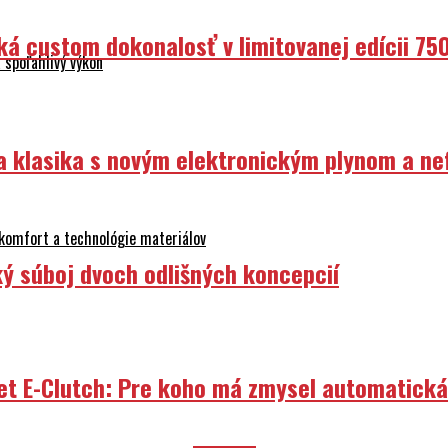
ká custom dokonalosť v limitovanej edícii 75
 spoľahlivý výkon
ka klasika s novým elektronickým plynom a n
 komfort a technológie materiálov
ý súboj dvoch odlišných koncepcií
et E-Clutch: Pre koho má zmysel automatick