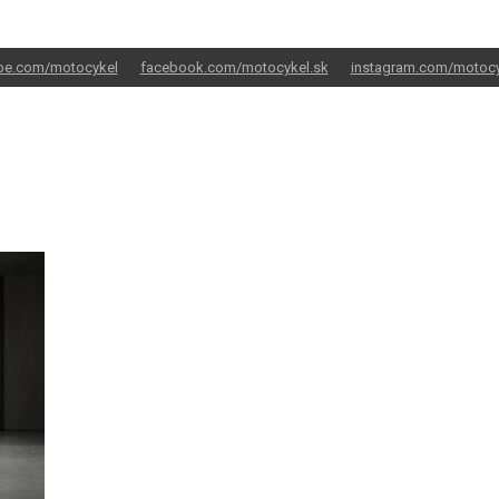
be.com/motocykel
facebook.com/motocykel.sk
instagram.com/motocy