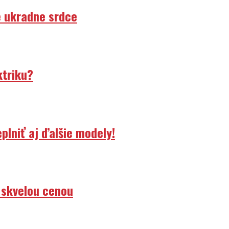
e ukradne srdce
ktriku?
lniť aj ďalšie modely!
 skvelou cenou