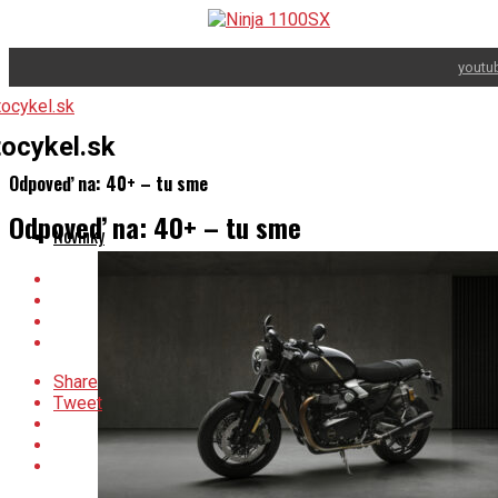
youtu
ocykel.sk
Odpoveď na: 40+ – tu sme
Odpoveď na: 40+ – tu sme
Novinky
Share
Tweet