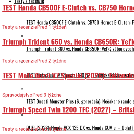
Testy a recenzie
TEST Honda CB500F E-Clutch vs. CB750 Horn
TEST Honda CB500F E-Clutch vs. CB750 Hornet E-Clutch: 
Testy a recenzie
Pred 1 týždeň
Triumph Trident 660 vs. Honda CB650R: Veľk
Triumph Trident 660 vs. Honda CB650R: Veľký súboj dvoch 
Testy a recenzie
Pred 2 týždne
TEST Moto Guzzi V7 Special (2026): Talians
TEST Moto Guzzi V7 Special (2026): Talianska klasika s n
Spravodajstvo
Pred 3 týždne
TEST Ducati Monster Plus (6. generácia): Nečakané rande
Triumph Speed Twin 1200 TFC (2027) – Brits
DUEL (2026): Honda PCX 125 DX vs. Honda CUV e: – Oplatí 
Testy a recenzie
Pred 4 týždne