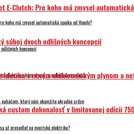
et E-Clutch: Pre koho má zmysel automatick
Pre koho má zmysel automatická spojka od Hondy?
ý súboj dvoch odlišných koncepcií
odlišných koncepcií
ka klasika s novým elektronickým plynom a n
ovým elektronickým plynom a nefalšovanou dušou
 s naháčom, ktorý vám okamžite ukradne srdce
ká custom dokonalosť v limitovanej edícii 75
sa už presedlať na mestskú elektriku?