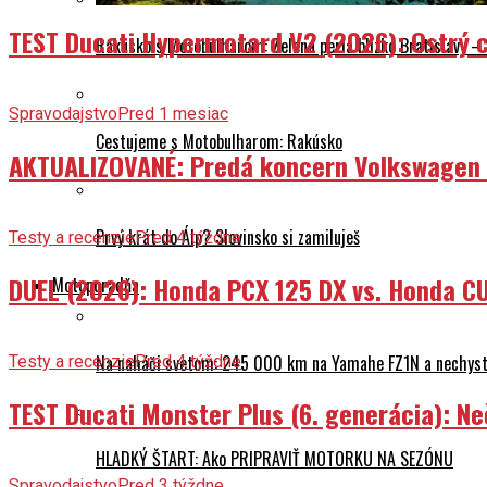
TEST Ducati Hypermotard V2 (2026): Ostrý ch
Rakúsko s Motobulharom: Zelená perla blízko Bratislavy –
Spravodajstvo
Pred 1 mesiac
Cestujeme s Motobulharom: Rakúsko
AKTUALIZOVANÉ: Predá koncern Volkswagen ta
Prvý krát do Álp? Slovinsko si zamiluješ
Testy a recenzie
Pred 4 týždne
DUEL (2026): Honda PCX 125 DX vs. Honda CU
Motoporadňa
Na naháči svetom: 245 000 km na Yamahe FZ1N a nechyst
Testy a recenzie
Pred 4 týždne
TEST Ducati Monster Plus (6. generácia): 
HLADKÝ ŠTART: Ako PRIPRAVIŤ MOTORKU NA SEZÓNU
Spravodajstvo
Pred 3 týždne