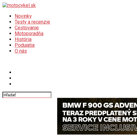
Novinky
Testy a recenzie
Cestovanie
Motoporadňa
História
Podujatia
O nás
Connect with us