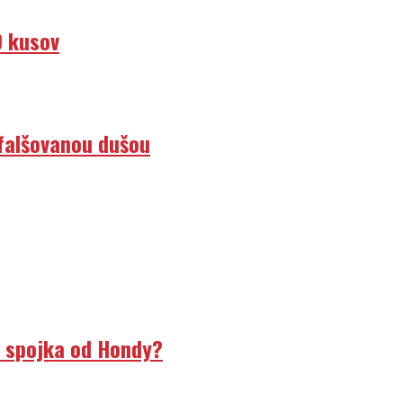
0 kusov
efalšovanou dušou
á spojka od Hondy?