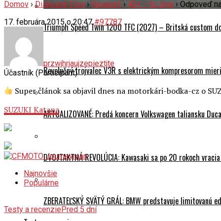
Domov
›
Diskusné Fóra
›
Kaviareň
›
40+ – tu sme
›
Odpoveď na
17. februára 2015 o 20:47
#97787
Triumph Speed Twin 1200 TFC (2027) – Britská custom dok
przwjhrjaujzepieztjte
Revolučný trojvalec V3R s elektrickým kompresorom mieri 
Účastník (Participant)
Super článok sa objavil dnes na motorkári-bodka-cz o SUZ
SUZUKI Katana
AKTUALIZOVANÉ: Predá koncern Volkswagen taliansku Ducati
DVOJTAKTNÁ REVOLÚCIA: Kawasaki sa po 20 rokoch vracia
Najnovšie
Populárne
ZBERATEĽSKÝ SVÄTÝ GRÁL: BMW predstavuje limitovanú edí
Testy a recenzie
Pred 5 dní