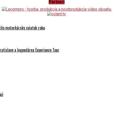
Partneri
ilo motorkársky sviatok roku
atislave a legendárna Experience Tour
aji