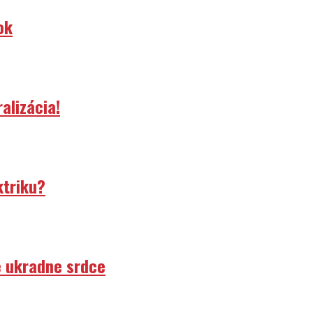
ok
alizácia!
ktriku?
e ukradne srdce