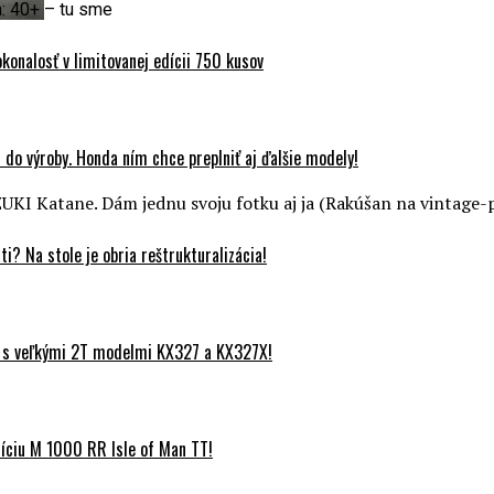
: 40+ – tu sme
onalosť v limitovanej edícii 750 kusov
do výroby. Honda ním chce preplniť aj ďalšie modely!
UKI Katane. Dám jednu svoju fotku aj ja (Rakúšan na vintage-
? Na stole je obria reštrukturalizácia!
 s veľkými 2T modelmi KX327 a KX327X!
ciu M 1000 RR Isle of Man TT!