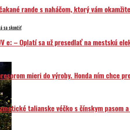
Nečakané rande s naháčom, ktorý vám okamžit
á sa skončiť
V e: – Oplatí sa už presedlať na mestskú ele
resorom mieri do výroby. Honda ním chce prep
izmatické talianske véčko s čínskym pasom a