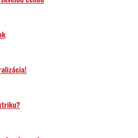
ok
alizácia!
ktriku?