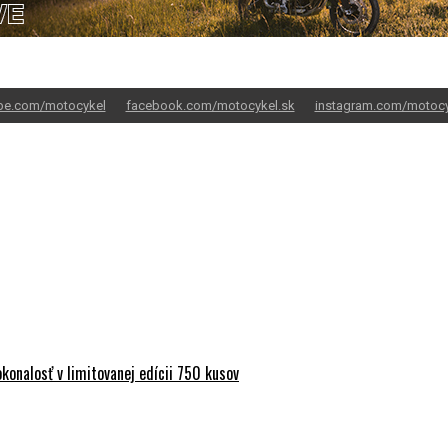
be.com/motocykel
facebook.com/motocykel.sk
instagram.com/motocy
onalosť v limitovanej edícii 750 kusov