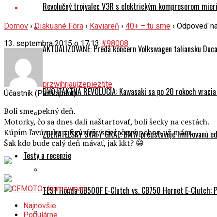
Revolučný trojvalec V3R s elektrickým kompresorom mieri 
Domov
›
Diskusné Fóra
›
Kaviareň
›
40+ – tu sme
›
Odpoveď na
13. septembra 2015 o 17:13
#98008
AKTUALIZOVANÉ: Predá koncern Volkswagen taliansku Ducati
przwjhrjaujzepieztjte
DVOJTAKTNÁ REVOLÚCIA: Kawasaki sa po 20 rokoch vracia
Účastník (Participant)
Boli sme, pekný deň.
Motorky, čo sa dnes dali naštartovať, boli šecky na cestách.
Kúpim ľavú ruku z figuríny, stieračový pohon už mám.
ZBERATEĽSKÝ SVÄTÝ GRÁL: BMW predstavuje limitovanú edí
Šak kdo bude calý deň mávať, jak kkt? 😁
Testy a recenzie
TEST Honda CB500F E-Clutch vs. CB750 Hornet E-Clutch: 
Najnovšie
Populárne