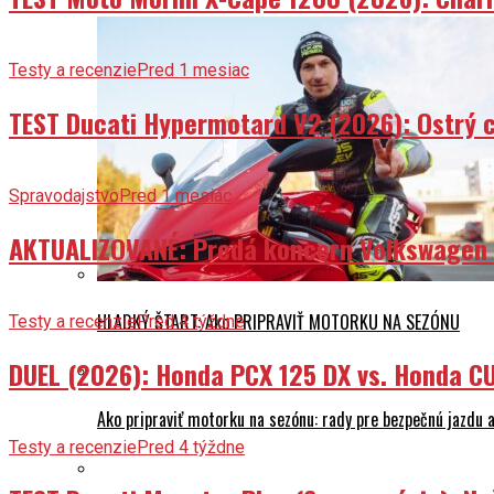
Testy a recenzie
Pred 1 mesiac
TEST Ducati Hypermotard V2 (2026): Ostrý ch
Spravodajstvo
Pred 1 mesiac
AKTUALIZOVANÉ: Predá koncern Volkswagen ta
HLADKÝ ŠTART: Ako PRIPRAVIŤ MOTORKU NA SEZÓNU
Testy a recenzie
Pred 4 týždne
DUEL (2026): Honda PCX 125 DX vs. Honda CU
Ako pripraviť motorku na sezónu: rady pre bezpečnú jazdu a
Testy a recenzie
Pred 4 týždne