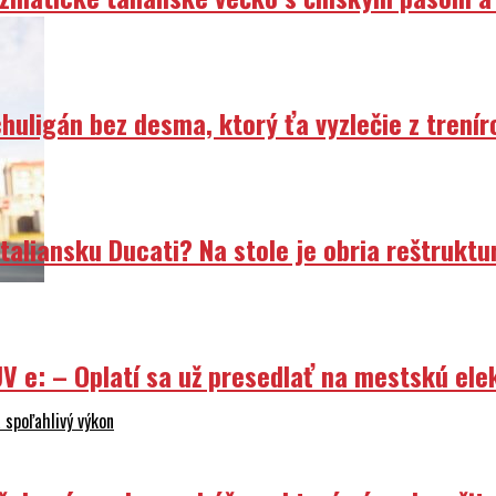
uligán bez desma, ktorý ťa vyzlečie z trenír
liansku Ducati? Na stole je obria reštruktur
V e: – Oplatí sa už presedlať na mestskú ele
 spoľahlivý výkon