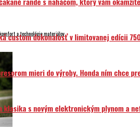
Nečakané rande s naháčom, ktorý vám okamžit
 komfort a technológie materiálov
ká custom dokonalosť v limitovanej edícii 75
resorom mieri do výroby. Honda ním chce prep
ka klasika s novým elektronickým plynom a n