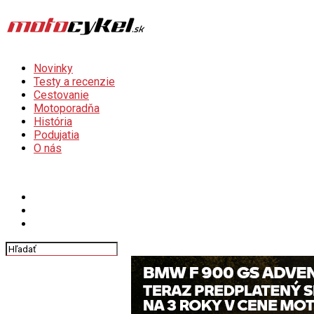
Novinky
Testy a recenzie
Cestovanie
Motoporadňa
História
Podujatia
O nás
Connect with us