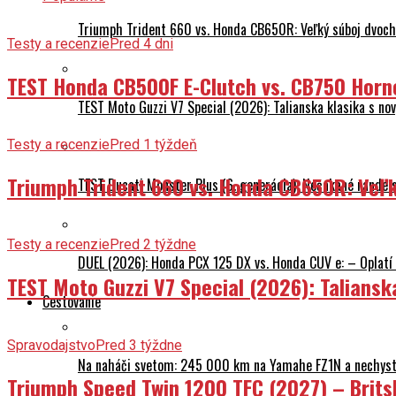
Triumph Trident 660 vs. Honda CB650R: Veľký súboj dvoch 
Testy a recenzie
Pred 4 dni
TEST Honda CB500F E-Clutch vs. CB750 Horn
TEST Moto Guzzi V7 Special (2026): Talianska klasika s n
Testy a recenzie
Pred 1 týždeň
Triumph Trident 660 vs. Honda CB650R: Veľk
TEST Ducati Monster Plus (6. generácia): Nečakané rande
Testy a recenzie
Pred 2 týždne
DUEL (2026): Honda PCX 125 DX vs. Honda CUV e: – Oplatí 
TEST Moto Guzzi V7 Special (2026): Talians
Cestovanie
Spravodajstvo
Pred 3 týždne
Na naháči svetom: 245 000 km na Yamahe FZ1N a nechyst
Triumph Speed Twin 1200 TFC (2027) – Brits