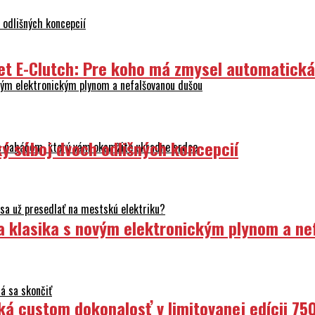
odlišných koncepcií
et E-Clutch: Pre koho má zmysel automatick
ovým elektronickým plynom a nefalšovanou dušou
ý súboj dvoch odlišných koncepcií
 s naháčom, ktorý vám okamžite ukradne srdce
sa už presedlať na mestskú elektriku?
ka klasika s novým elektronickým plynom a n
á sa skončiť
ká custom dokonalosť v limitovanej edícii 75