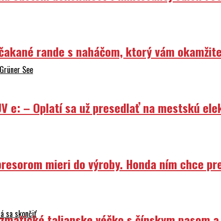
Nečakané rande s naháčom, ktorý vám okamžit
 Grüner See
V e: – Oplatí sa už presedlať na mestskú ele
resorom mieri do výroby. Honda ním chce prep
á sa skončiť
izmatické talianske véčko s čínskym pasom a