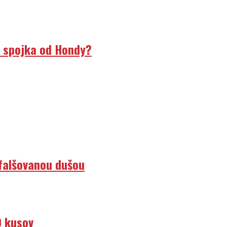
á spojka od Hondy?
efalšovanou dušou
0 kusov