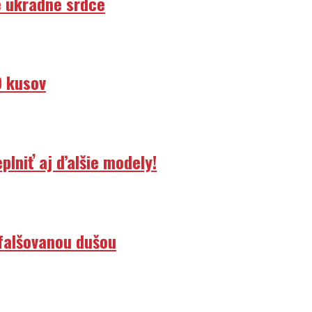
e ukradne srdce
0 kusov
lniť aj ďalšie modely!
efalšovanou dušou