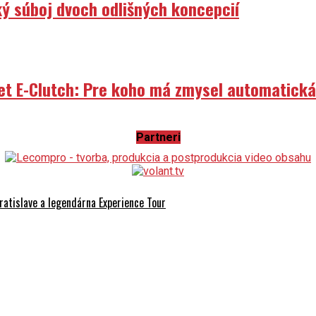
ý súboj dvoch odlišných koncepcií
et E-Clutch: Pre koho má zmysel automatick
Partneri
ilo motorkársky sviatok roku
atislave a legendárna Experience Tour