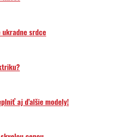
e ukradne srdce
ktriku?
lniť aj ďalšie modely!
 skvelou cenou