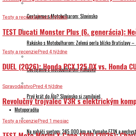
Cestujeme s Motobulharom: Slovinsko
Testy a recenzie
Pred 4 týždne
TEST Ducati Monster Plus (6. generácia): 
Rakúsko s Motobulharom: Zelená perla blízko Bratislavy –
Testy a recenzie
Pred 4 týždne
DUEL (2026): Honda PCX 125 DX vs. Honda CU
Cestujeme s Motobulharom: Rakúsko
Spravodajstvo
Pred 4 týždne
Prvý krát do Álp? Slovinsko si zamiluješ
Revolučný trojvalec V3R s elektrickým komp
Motoporadňa
Testy a recenzie
Pred 1 mesiac
Na naháči svetom: 245 000 km na Yamahe FZ1N a nechyst
TEST Moto Morini X-Cape 1200 (2026): Char