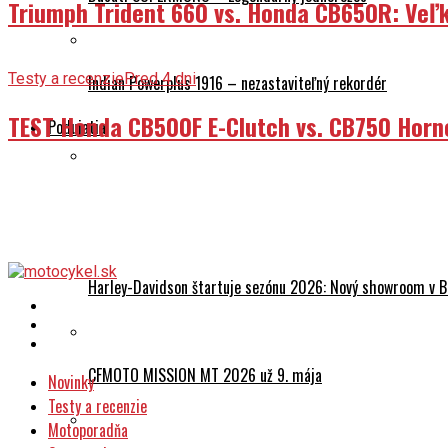
Triumph Trident 660 vs. Honda CB650R: Veľk
Testy a recenzie
Pred 4 dni
Indian Powerplus 1916 – nezastaviteľný rekordér
TEST Honda CB500F E-Clutch vs. CB750 Horn
Podujatia
REPORTÁŽ: Mototest Camp 2026 – Trenčianske letisko zaž
Harley-Davidson štartuje sezónu 2026: Nový showroom v Br
CFMOTO MISSION MT 2026 už 9. mája
Novinky
Testy a recenzie
Motoporadňa