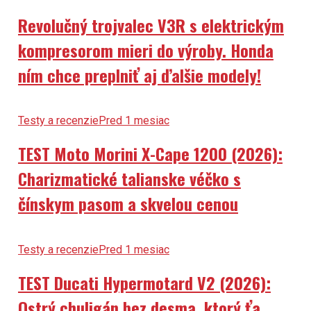
Revolučný trojvalec V3R s elektrickým
kompresorom mieri do výroby. Honda
ním chce preplniť aj ďalšie modely!
Testy a recenzie
Pred 1 mesiac
TEST Moto Morini X-Cape 1200 (2026):
Charizmatické talianske véčko s
čínskym pasom a skvelou cenou
Testy a recenzie
Pred 1 mesiac
TEST Ducati Hypermotard V2 (2026):
Ostrý chuligán bez desma, ktorý ťa