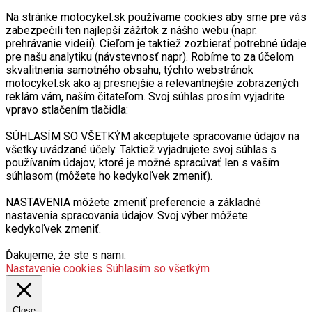
Na stránke motocykel.sk používame cookies aby sme pre vás
zabezpečili ten najlepší zážitok z nášho webu (napr.
prehrávanie videií). Cieľom je taktiež zozbierať potrebné údaje
pre našu analytiku (návstevnosť napr). Robíme to za účelom
skvalitnenia samotného obsahu, týchto webstránok
motocykel.sk ako aj presnejšie a relevantnejšie zobrazených
reklám vám, naším čitateľom. Svoj súhlas prosím vyjadrite
vpravo stlačením tlačidla:
SÚHLASÍM SO VŠETKÝM akceptujete spracovanie údajov na
všetky uvádzané účely. Taktiež vyjadrujete svoj súhlas s
používaním údajov, ktoré je možné spracúvať len s vaším
súhlasom (môžete ho kedykoľvek zmeniť).
NASTAVENIA môžete zmeniť preferencie a základné
nastavenia spracovania údajov. Svoj výber môžete
kedykoľvek zmeniť.
Ďakujeme, že ste s nami.
Nastavenie cookies
Súhlasím so všetkým
Close