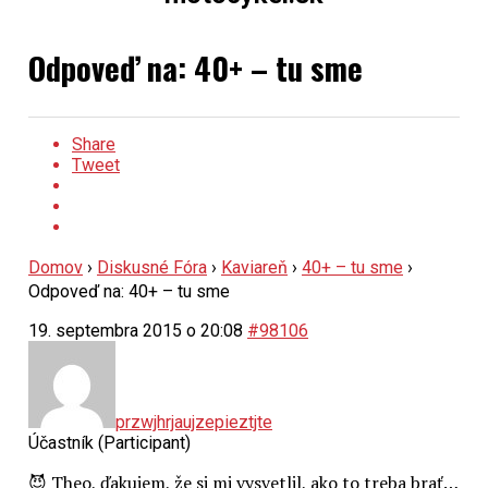
Odpoveď na: 40+ – tu sme
Share
Tweet
Domov
›
Diskusné Fóra
›
Kaviareň
›
40+ – tu sme
›
Odpoveď na: 40+ – tu sme
19. septembra 2015 o 20:08
#98106
przwjhrjaujzepieztjte
Účastník (Participant)
😈 Theo, ďakujem, že si mi vysvetlil, ako to treba brať…