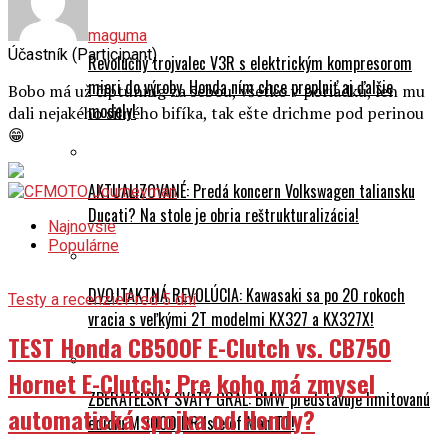
maguma
Účastník (Participant)
Revolučný trojvalec V3R s elektrickým kompresorom
mieri do výroby. Honda ním chce preplniť aj ďalšie
Bobo má už čiptuning za sebou, všetko v poriadku, len mu
modely!
dali nejakého silného bifíka, tak ešte drichme pod perinou
😁
AKTUALIZOVANÉ: Predá koncern Volkswagen taliansku
Ducati? Na stole je obria reštrukturalizácia!
Najnovšie
Populárne
DVOJTAKTNÁ REVOLÚCIA: Kawasaki sa po 20 rokoch
Testy a recenzie
Pred 5 dní
vracia s veľkými 2T modelmi KX327 a KX327X!
TEST Honda CB500F E-Clutch vs. CB750
Hornet E-Clutch: Pre koho má zmysel
ZBERATEĽSKÝ SVÄTÝ GRÁL: BMW predstavuje limitovanú
automatická spojka od Hondy?
edíciu M 1000 RR Isle of Man TT!