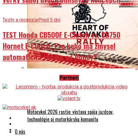
Testy a recenzie
Pred 5 dní
TEST Honda CB500F E-Clutch vs. CB750
Hornet E-Clutch: Pre koho má zmysel
automatická spojka od Hondy?
Partneri
Orientačná rally otvorí motosezónu v Banskobystrickom
kraji
Motocykel 2026 rastie: výstava spája jazdcov,
technológie aj motorkársku komunitu
O nás