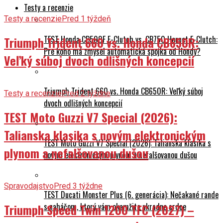
Testy a recenzie
Testy a recenzie
Pred 1 týždeň
TEST Honda CB500F E-Clutch vs. CB750 Hornet E-Clutch:
Triumph Trident 660 vs. Honda CB650R:
Pre koho má zmysel automatická spojka od Hondy?
Veľký súboj dvoch odlišných koncepcií
Triumph Trident 660 vs. Honda CB650R: Veľký súboj
Testy a recenzie
Pred 2 týždne
dvoch odlišných koncepcií
TEST Moto Guzzi V7 Special (2026):
Talianska klasika s novým elektronickým
TEST Moto Guzzi V7 Special (2026): Talianska klasika s
plynom a nefalšovanou dušou
novým elektronickým plynom a nefalšovanou dušou
Spravodajstvo
Pred 3 týždne
TEST Ducati Monster Plus (6. generácia): Nečakané rande
Triumph Speed Twin 1200 TFC (2027) –
s naháčom, ktorý vám okamžite ukradne srdce