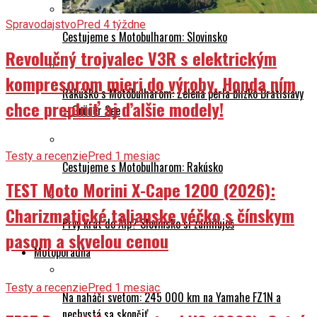
Spravodajstvo
Pred 4 týždne
Cestujeme s Motobulharom: Slovinsko
Revolučný trojvalec V3R s elektrickým
kompresorom mieri do výroby. Honda ním
Rakúsko s Motobulharom: Zelená perla blízko Bratislavy
chce preplniť aj ďalšie modely!
– Grüner See
Testy a recenzie
Pred 1 mesiac
Cestujeme s Motobulharom: Rakúsko
TEST Moto Morini X-Cape 1200 (2026):
Charizmatické talianske véčko s čínskym
Prvý krát do Álp? Slovinsko si zamiluješ
pasom a skvelou cenou
Motoporadňa
Testy a recenzie
Pred 1 mesiac
Na naháči svetom: 245 000 km na Yamahe FZ1N a
nechystá sa skončiť