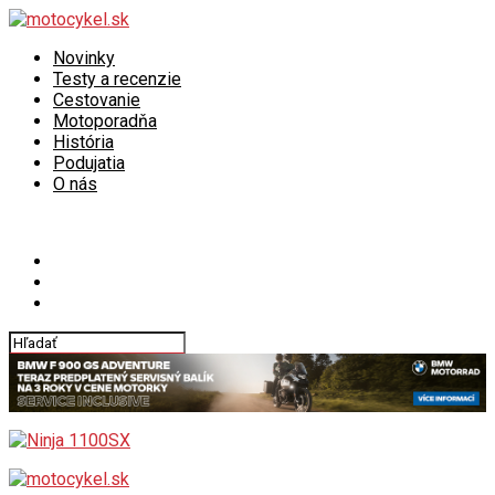
Novinky
Testy a recenzie
Cestovanie
Motoporadňa
História
Podujatia
O nás
Connect with us