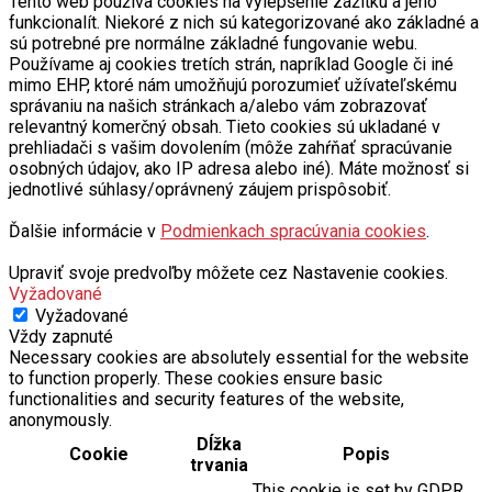
Tento web používa cookies na vylepšenie zážitku a jeho
funkcionalít. Niekoré z nich sú kategorizované ako základné a
sú potrebné pre normálne základné fungovanie webu.
Používame aj cookies tretích strán, napríklad Google či iné
mimo EHP, ktoré nám umožňujú porozumieť užívateľskému
správaniu na našich stránkach a/alebo vám zobrazovať
relevantný komerčný obsah. Tieto cookies sú ukladané v
prehliadači s vašim dovolením (môže zahŕňať spracúvanie
osobných údajov, ako IP adresa alebo iné). Máte možnosť si
jednotlivé súhlasy/oprávnený záujem prispôsobiť.
Ďalšie informácie v
Podmienkach spracúvania cookies
.
Upraviť svoje predvoľby môžete cez Nastavenie cookies.
Vyžadované
Vyžadované
Vždy zapnuté
Necessary cookies are absolutely essential for the website
to function properly. These cookies ensure basic
functionalities and security features of the website,
anonymously.
Dĺžka
Cookie
Popis
trvania
This cookie is set by GDPR