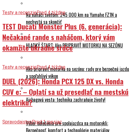
Testy a recenzie
Pred 4 týždne
Na naháči svetom: 245 000 km na Yamahe FZ1N a
nechystá sa skončiť
TEST Ducati Monster Plus (6. generácia):
Nečakané rande s naháčom, ktorý vám
HLADKÝ ŠTART: Ako PRIPRAVIŤ MOTORKU NA SEZÓNU
okamžite ukradne srdce
Testy a recenzie
Pred 4 týždne
Ako pripraviť motorku na sezónu: rady pre bezpečnú jazdu
a spoľahlivý výkon
DUEL (2026): Honda PCX 125 DX vs. Honda
CUV e: – Oplatí sa už presedlať na mestskú
Airbagová vesta: technika zachraňuje životy!
elektriku?
Spravodajstvo
Pred 1 mesiac
Výber oblečenia pre spolujazdca na motocykli:
Bezpečnosť, komfort a technológie materiálov