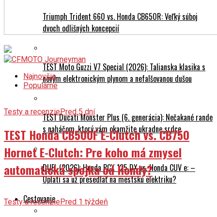
Triumph Trident 660 vs. Honda CB650R: Veľký súboj
dvoch odlišných koncepcií
TEST Moto Guzzi V7 Special (2026): Talianska klasika s
Najnovšie
novým elektronickým plynom a nefalšovanou dušou
Populárne
Testy a recenzie
Pred 5 dní
TEST Ducati Monster Plus (6. generácia): Nečakané rande
s naháčom, ktorý vám okamžite ukradne srdce
TEST Honda CB500F E-Clutch vs. CB750
Hornet E-Clutch: Pre koho má zmysel
automatická spojka od Hondy?
DUEL (2026): Honda PCX 125 DX vs. Honda CUV e: –
Oplatí sa už presedlať na mestskú elektriku?
Cestovanie
Testy a recenzie
Pred 1 týždeň