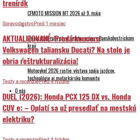
trenírok
CFMOTO MISSION MT 2026 už 9. mája
Spravodajstvo
Pred 1 mesiac
AKTUALIZOVANÉ: Predá koncern
Orientačná rally otvorí motosezónu v Banskobystrickom
kraji
Volkswagen taliansku Ducati? Na stole je
obria reštrukturalizácia!
Motocykel 2026 rastie: výstava spája jazdcov,
technológie aj motorkársku komunitu
Testy a recenzie
Pred 4 týždne
O nás
DUEL (2026): Honda PCX 125 DX vs. Honda
CUV e: – Oplatí sa už presedlať na mestskú
elektriku?
Testy a recenzie
Pred 4 týždne