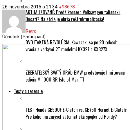
26. novembra 2015 o 21:34
#98678
AKTUALIZOVANÉ: Predá koncern Volkswagen taliansku
Ducati? Na stole je obria reštrukturalizácia!
Retro
Účastník (Participant)
DVOJTAKTNÁ REVOLÚCIA: Kawasaki sa po 20 rokoch
vracia s veľkými 2T modelmi KX327 a KX327X!
ZBERATEĽSKÝ SVÄTÝ GRÁL: BMW predstavuje limitovanú
edíciu M 1000 RR Isle of Man TT!
Testy a recenzie
TEST Honda CB500F E-Clutch vs. CB750 Hornet E-Clutch:
Pre koho má zmysel automatická spojka od Hondy?