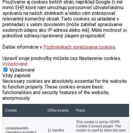
Používame aj cookies tretích strán, napríklad Google či iné
mimo EHP, ktoré nám umožňujú porozumieť užívateľskému
správaniu na našich stránkach a/alebo vám zobrazovať
relevantný komerčný obsah. Tieto cookies sú ukladané v
prehliadači s vašim dovolením (môže zahŕňať spracúvanie
osobných údajov, ako IP adresa alebo iné). Máte možnosť si
jednotlivé súhlasy/oprávnený záujem prispôsobiť.
Ďalšie informácie v
Podmienkach spracúvania cookies
.
Upraviť svoje predvoľby môžete cez Nastavenie cookies.
Vyžadované
Vyžadované
Vždy zapnuté
Necessary cookies are absolutely essential for the website
to function properly. These cookies ensure basic
functionalities and security features of the website,
anonymously.
Cookie
Dĺžka trvania
Popis
This cookie is set by GDPR
Cookie Consent plugin. The
cookielawinfo-
11 months
cookie is used to store the user
checkbox-analytics