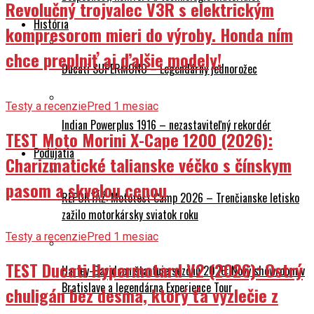
Revolučný trojvalec V3R s elektrickým
História
kompresorom mieri do výroby. Honda ním
chce preplniť aj ďalšie modely!
Ducati SUPERMONO – Legendárny jednorožec
Testy a recenzie
Pred 1 mesiac
Indian Powerplus 1916 – nezastaviteľný rekordér
TEST Moto Morini X-Cape 1200 (2026):
Podujatia
Charizmatické talianske véčko s čínskym
pasom a skvelou cenou
REPORTÁŽ: Mototest Camp 2026 – Trenčianske letisko
zažilo motorkársky sviatok roku
Testy a recenzie
Pred 1 mesiac
TEST Ducati Hypermotard V2 (2026): Ostrý
Harley-Davidson štartuje sezónu 2026: Nový showroom v
Bratislave a legendárna Experience Tour
chuligán bez desma, ktorý ťa vyzlečie z