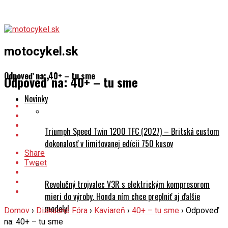
motocykel.sk
Odpoveď na: 40+ – tu sme
Odpoveď na: 40+ – tu sme
Novinky
Triumph Speed Twin 1200 TFC (2027) – Britská custom
dokonalosť v limitovanej edícii 750 kusov
Share
Tweet
Revolučný trojvalec V3R s elektrickým kompresorom
mieri do výroby. Honda ním chce preplniť aj ďalšie
modely!
Domov
›
Diskusné Fóra
›
Kaviareň
›
40+ – tu sme
›
Odpoveď
na: 40+ – tu sme