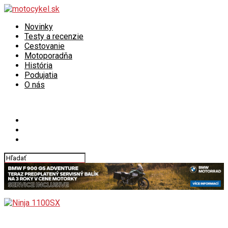
Novinky
Testy a recenzie
Cestovanie
Motoporadňa
História
Podujatia
O nás
Connect with us