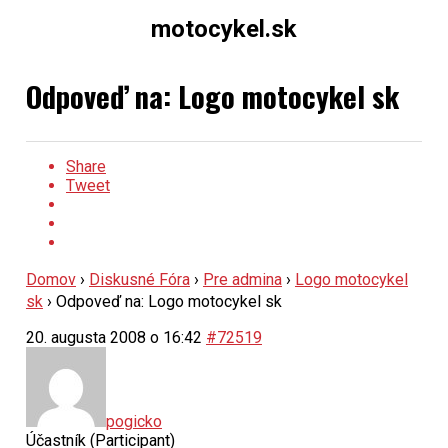
motocykel.sk
Odpoveď na: Logo motocykel sk
Share
Tweet
Domov
›
Diskusné Fóra
›
Pre admina
›
Logo motocykel
sk
›
Odpoveď na: Logo motocykel sk
20. augusta 2008 o 16:42
#72519
pogicko
Účastník (Participant)