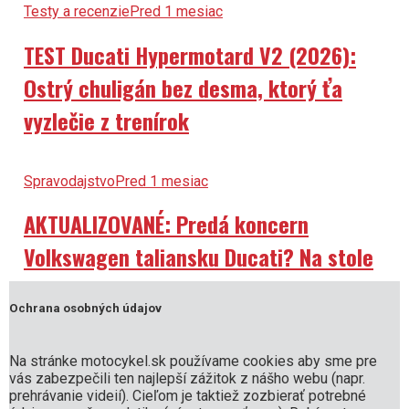
Testy a recenzie
Pred 1 mesiac
TEST Ducati Hypermotard V2 (2026):
Ostrý chuligán bez desma, ktorý ťa
vyzlečie z trenírok
Spravodajstvo
Pred 1 mesiac
AKTUALIZOVANÉ: Predá koncern
Volkswagen taliansku Ducati? Na stole
je obria reštrukturalizácia!
Ochrana osobných údajov
Testy a recenzie
Pred 4 týždne
Na stránke motocykel.sk používame cookies aby sme pre
vás zabezpečili ten najlepší zážitok z nášho webu (napr.
DUEL (2026): Honda PCX 125 DX vs.
prehrávanie videií). Cieľom je taktiež zozbierať potrebné