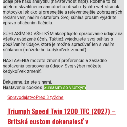
údaje pre našu analytiku (návstevnosť napr). Robíme to za
Honda CUV e: – Oplatí sa už presedlať
účelom skvalitnenia samotného obsahu, týchto webstránok
motocykel.sk ako aj presnejšie a relevantnejšie zobrazených
na mestskú elektriku?
reklám vám, naším čitateľom. Svoj súhlas prosím vyjadrite
vpravo stlačením tlačidla:
SÚHLASÍM SO VŠETKÝM akceptujete spracovanie údajov na
Testy a recenzie
Pred 4 týždne
všetky uvádzané účely. Taktiež vyjadrujete svoj súhlas s
používaním údajov, ktoré je možné spracúvať len s vaším
TEST Ducati Monster Plus (6.
súhlasom (môžete ho kedykoľvek zmeniť).
generácia): Nečakané rande s
NASTAVENIA môžete zmeniť preferencie a základné
nastavenia spracovania údajov. Svoj výber môžete
naháčom, ktorý vám okamžite ukradne
kedykoľvek zmeniť.
srdce
Ďakujeme, že ste s nami.
Nastavenie cookies
Súhlasím so všetkým
Spravodajstvo
Pred 3 týždne
Triumph Speed Twin 1200 TFC (2027) –
Britská custom dokonalosť v