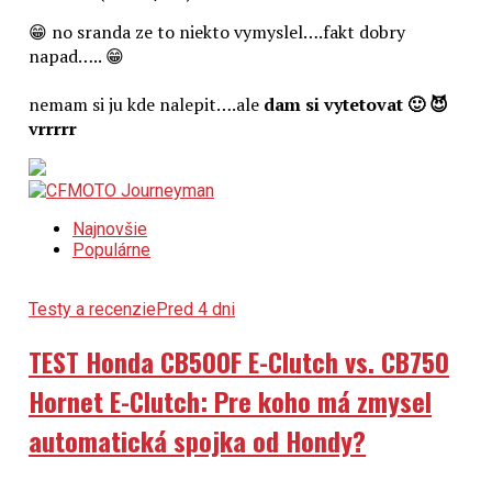
😁 no sranda ze to niekto vymyslel….fakt dobry
napad….. 😁
nemam si ju kde nalepit….ale
dam si vytetovat 🙂 😈
vrrrrr
Najnovšie
Populárne
Testy a recenzie
Pred 4 dni
TEST Honda CB500F E-Clutch vs. CB750
Hornet E-Clutch: Pre koho má zmysel
automatická spojka od Hondy?