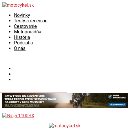
Novinky
Testy a recenzie
Cestovanie
Motoporadňa
História
Podujatia
O nás
Connect with us