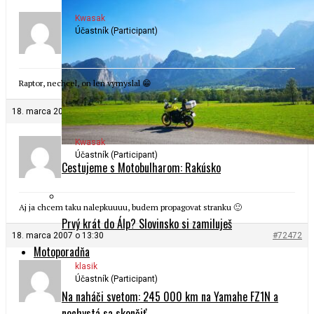
Kwasak
Účastník (Participant)
Raptor, nechcel, on len vymyslal 😁
18. marca 2007 o 13:06
#72471
Kwasak
Účastník (Participant)
Cestujeme s Motobulharom: Rakúsko
Aj ja chcem taku nalepkuuuu, budem propagovat stranku 🙂
Prvý krát do Álp? Slovinsko si zamiluješ
18. marca 2007 o 13:30
#72472
Motoporadňa
klasik
Účastník (Participant)
Na naháči svetom: 245 000 km na Yamahe FZ1N a
nechystá sa skončiť