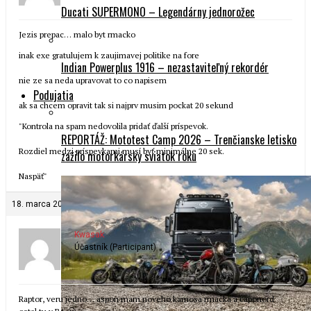
Ducati SUPERMONO – Legendárny jednorožec
Jezis prepac… malo byt rmacko
inak exe gratulujem k zaujimavej politike na fore
Indian Powerplus 1916 – nezastaviteľný rekordér
nie ze sa neda upravovat to co napisem
Podujatia
ak sa chcem opravit tak si najprv musim pockat 20 sekund
"Kontrola na spam nedovolila pridať ďalší príspevok.
REPORTÁŽ: Mototest Camp 2026 – Trenčianske letisko
Rozdiel medzi príspevkami musí byť minimálne 20 sek.
zažilo motorkársky sviatok roku
Naspäť"
18. marca 2007 o 18:28
#72478
Kwasak
Účastník (Participant)
Raptor, veru jedno… aspon mam noveho kamosa rmacka a caponord