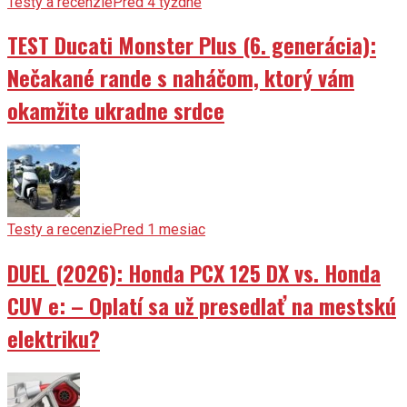
Testy a recenzie
Pred 4 týždne
TEST Ducati Monster Plus (6. generácia):
Nečakané rande s naháčom, ktorý vám
okamžite ukradne srdce
Testy a recenzie
Pred 1 mesiac
DUEL (2026): Honda PCX 125 DX vs. Honda
CUV e: – Oplatí sa už presedlať na mestskú
elektriku?