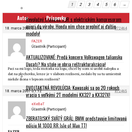
1
2
3
4
5
6
→
Autor
Príspevky
Revolučný trojvalec V3R s elektrickým kompresorom
mieri do výroby. Honda ním chce preplniť aj ďalšie
18. marca 2007 o 0:14
#72464
modely!
FAZER
Účastník (Participant)
AKTUALIZOVANÉ: Predá koncern Volkswagen taliansku
Ducati? Na stole je obria reštrukturalizácia!
Paci sa mi logo, teda motorka na logu, chcel by som si urobit nalepku a
dat na plechovku, lenze je v slabom rozliseni, nedalo by sa tu umiestnit
niekde ikona v lepsom rozliseni?
DVOJTAKTNÁ REVOLÚCIA: Kawasaki sa po 20 rokoch
18. marca 2007 o 1:12
#72465
vracia s veľkými 2T modelmi KX327 a KX327X!
eXeBaT
Účastník (Participant)
ZBERATEĽSKÝ SVÄTÝ GRÁL: BMW predstavuje limitovanú
edíciu M 1000 RR Isle of Man TT!
FAZER