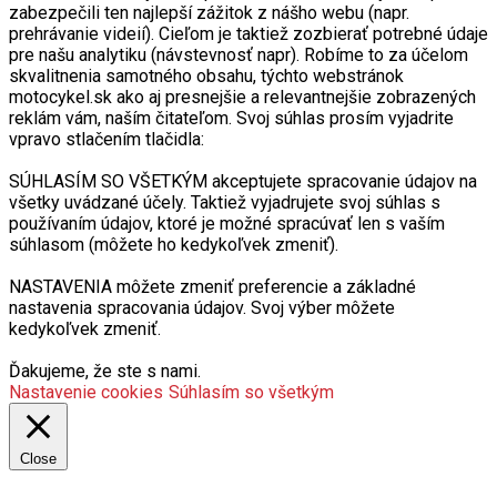
zabezpečili ten najlepší zážitok z nášho webu (napr.
prehrávanie videií). Cieľom je taktiež zozbierať potrebné údaje
pre našu analytiku (návstevnosť napr). Robíme to za účelom
skvalitnenia samotného obsahu, týchto webstránok
motocykel.sk ako aj presnejšie a relevantnejšie zobrazených
reklám vám, naším čitateľom. Svoj súhlas prosím vyjadrite
vpravo stlačením tlačidla:
SÚHLASÍM SO VŠETKÝM akceptujete spracovanie údajov na
všetky uvádzané účely. Taktiež vyjadrujete svoj súhlas s
používaním údajov, ktoré je možné spracúvať len s vaším
súhlasom (môžete ho kedykoľvek zmeniť).
NASTAVENIA môžete zmeniť preferencie a základné
nastavenia spracovania údajov. Svoj výber môžete
kedykoľvek zmeniť.
Ďakujeme, že ste s nami.
Nastavenie cookies
Súhlasím so všetkým
Close