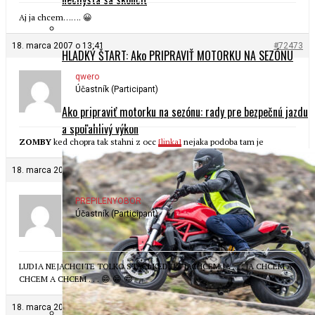
Aj ja chcem……. 😀
18. marca 2007 o 13:41
#72473
HLADKÝ ŠTART: Ako PRIPRAVIŤ MOTORKU NA SEZÓNU
qwero
Účastník (Participant)
Ako pripraviť motorku na sezónu: rady pre bezpečnú jazdu
a spoľahlivý výkon
ZOMBY
ked chopra tak stahni z occ
[linka]
nejaka podoba tam je
18. marca 2007 o 13:41
#72474
PREPILENYOBOR
Účastník (Participant)
LUDIA NEJACHCITE TOLKO STACI KED UZ JACHCEM JA . . . JA CHCEM A
CHCEM A CHCEM . . . 😁 😁 😁
18. marca 2007 o 15:23
#72475