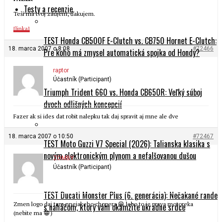
Testy a recenzie
Teší ma tvoj záujem, ďakujem.
[linka]
TEST Honda CB500F E-Clutch vs. CB750 Hornet E-Clutch:
18. marca 2007 o 8:08
#72466
Pre koho má zmysel automatická spojka od Hondy?
raptor
Účastník (Participant)
Triumph Trident 660 vs. Honda CB650R: Veľký súboj
dvoch odlišných koncepcií
Fazer ak si ides dat robit nalepku tak daj spravit aj mne ale dve
18. marca 2007 o 10:50
#72467
TEST Moto Guzzi V7 Special (2026): Talianska klasika s
novým elektronickým plynom a nefalšovanou dušou
ZOMBY
Účastník (Participant)
TEST Ducati Monster Plus (6. generácia): Nečakané rande
Zmen logo daj tam nnejakeho chopera 😁 lebo to je prava motoreka
s naháčom, ktorý vám okamžite ukradne srdce
(nebite ma 😁)