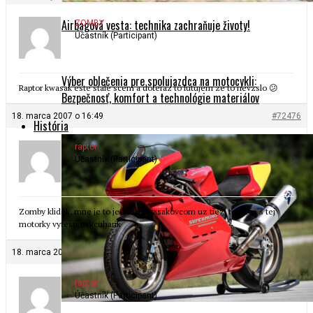
Airbagová vesta: technika zachraňuje životy!
ZOMBY
Účastník (Participant)
Výber oblečenia pre spolujazdca na motocykli:
Raptor kwasak este stale scem a doteraz to lutujem ze to nevzslo 😕
Bezpečnosť, komfort a technológie materiálov
18. marca 2007 o 16:49
#72476
História
raptor
Účastník (Participant)
Zomby klidek, mne je to jedno a kwasakovcom uz tiez, teraz je s tej
motorky vytesuje rkcuharik
18. marca 2007 o 16:51
#72477
raptor
Účastník (Participant)