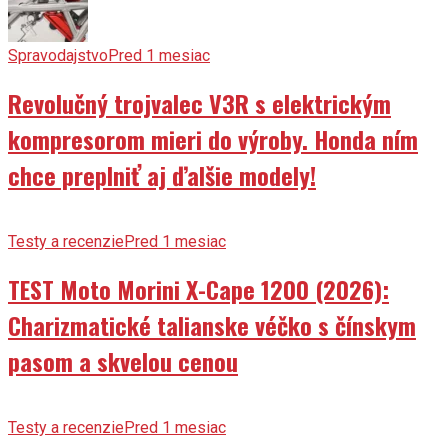
Spravodajstvo
Pred 1 mesiac
Revolučný trojvalec V3R s elektrickým
kompresorom mieri do výroby. Honda ním
chce preplniť aj ďalšie modely!
Testy a recenzie
Pred 1 mesiac
TEST Moto Morini X-Cape 1200 (2026):
Charizmatické talianske véčko s čínskym
pasom a skvelou cenou
Testy a recenzie
Pred 1 mesiac