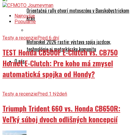
Orientačná rally otvorí motosezónu v Banskobystrickom
Najnovšie
kraji
Populárne
Testy a recenzie
Pred 6 dní
Motocykel 2026 rastie: výstava spája jazdcov,
technológie aj motorkársku komunitu
TEST Honda CB500F E-Clutch vs. CB750
Hornet E-Clutch: Pre koho má zmysel
O nás
automatická spojka od Hondy?
Testy a recenzie
Pred 1 týždeň
Triumph Trident 660 vs. Honda CB650R:
Veľký súboj dvoch odlišných koncepcií