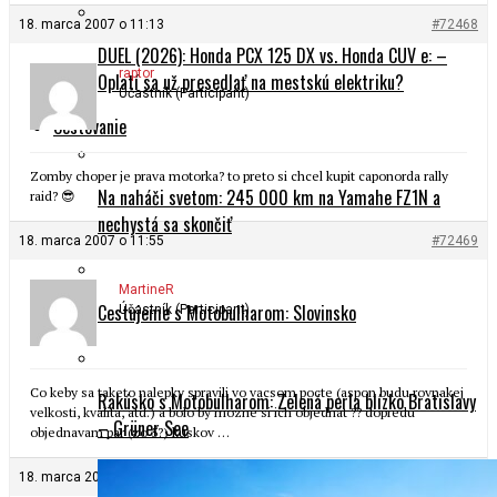
18. marca 2007 o 11:13
#72468
DUEL (2026): Honda PCX 125 DX vs. Honda CUV e: –
raptor
Oplatí sa už presedlať na mestskú elektriku?
Účastník (Participant)
Cestovanie
Zomby choper je prava motorka? to preto si chcel kupit caponorda rally
Na naháči svetom: 245 000 km na Yamahe FZ1N a
raid? 😎
nechystá sa skončiť
18. marca 2007 o 11:55
#72469
MartineR
Cestujeme s Motobulharom: Slovinsko
Účastník (Participant)
Co keby sa taketo nalepky spravili vo vacsom pocte (aspon budu rovnakej
Rakúsko s Motobulharom: Zelená perla blízko Bratislavy
velkosti, kvalita, atd.) a bolo by mozne si ich objednat ?? dopredu
– Grüner See
objednavam par (zo 5?) kuskov …
18. marca 2007 o 13:05
#72470